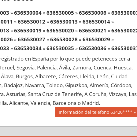
003
»
636530004
»
636530005
»
636530006
»
63653000
30011
»
636530012
»
636530013
»
636530014
»
018
»
636530019
»
636530020
»
636530021
»
63653002
30026
»
636530027
»
636530028
»
636530029
»
033
»
636530034
»
636530035
»
636530036
»
63653003
30041
»
636530042
»
636530043
»
636530044
»
egistrado en España por lo que puede peteneces cer a
048
»
636530049
»
636530050
»
636530051
»
63653005
, Teruel, Segovia, Palencia, Ávila, Zamora, Cuenca, Huesca,
30056
»
636530057
»
636530058
»
636530059
»
Álava, Burgos, Albacete, Cáceres, Lleida, León, Ciudad
063
»
636530064
»
636530065
»
636530066
»
63653006
aén, Badajoz, Navarra, Toledo, Gipuzkoa, Almería, Córdoba,
30071
»
636530072
»
636530073
»
636530074
»
, Asturias, Santa Cruz de Tenerife, A Coruña, Vizcaya, Las
078
»
636530079
»
636530080
»
636530081
»
63653008
lla, Alicante, Valencia, Barcelona o Madrid.
30086
»
636530087
»
636530088
»
636530089
»
Siguiente
Información del teléfono 63420****
093
»
636530094
»
636530095
»
636530096
»
63653009
entrada:
30101
»
636530102
»
636530103
»
636530104
»
108
»
636530109
»
636530110
»
636530111
»
63653011