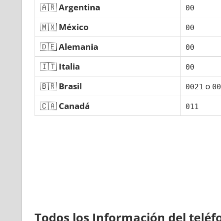
🇦🇷
Argentina
00
🇲🇽
México
00
🇩🇪
Alemania
00
🇮🇹
Italia
00
🇧🇷
Brasil
ο
0021
00
🇨🇦
Canadá
011
Todos los Información del telé