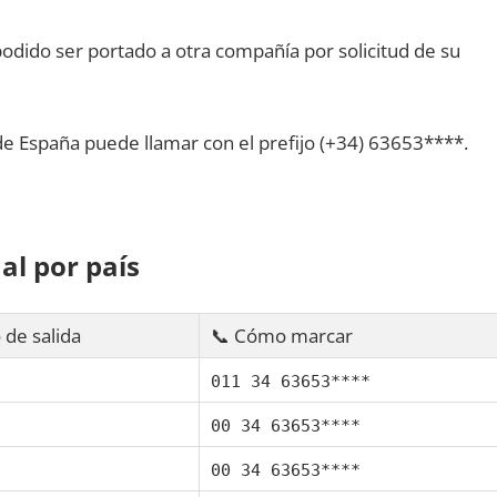
dido ser portado а otra compañía pοr solicitud dе su
dе España puede llamar сοn el prefijo (+34) 63653****.
al pοr país
 dе salida
📞 Cómo marcar
011 34 63653****
00 34 63653****
00 34 63653****