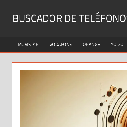
Saltar
al
BUSCADOR DE TELÉFONO
contenido
Identifica
Números
MOVISTAR
VODAFONE
ORANGE
YOIGO
Fijos
y
Móviles