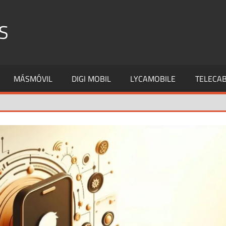
S
MÁSMÓVIL
DIGI MOBIL
LYCAMOBILE
TELECAB