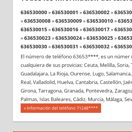
636530000
»
636530001
»
636530002
»
636530
»
636530008
»
636530009
»
636530010
»
6365
636530015
»
636530016
»
636530017
»
636530
»
636530023
»
636530024
»
636530025
»
6365
636530030
»
636530031
»
636530032
»
636530
»
636530038
»
636530039
»
636530040
»
6365
El número de teléfono 63653****, es un númer r
636530045
»
636530046
»
636530047
»
636530
cualquiera de sus provicias: Ceuta, Melilla, Soria
»
636530053
»
636530054
»
636530055
»
6365
Guadalajara, La Rioja, Ourense, Lugo, Salamanca, 
636530060
»
636530061
»
636530062
»
636530
Real, Valladolid, Huelva, Cantabria, Castellón, J
»
636530068
»
636530069
»
636530070
»
6365
Girona, Tarragona, Granada, Pontevedra, Zaragoza
636530075
»
636530076
»
636530077
»
636530
Palmas, Islas Baleares, Cádiz, Murcia, Málaga, Sevi
»
636530083
»
636530084
»
636530085
»
6365
Navegación
63653
Entrada
Información del teléfono 71248****
636530090
»
636530091
»
636530092
»
636530
anterior:
de
»
636530098
»
636530099
»
636530100
»
6365
entradas
636530105
»
636530106
»
636530107
»
636530