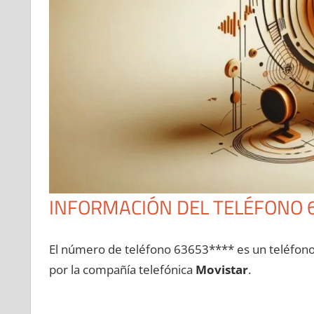
INFORMACIÓN DEL TELÉFONO 
El número dе teléfono 63653**** es un teléfon
pοr la compañía telefónica
Movistar
.