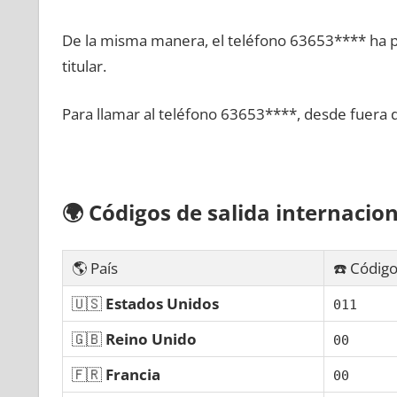
De la misma manera, el teléfono 63653**** ha po
titular.
Para llamar al teléfono 63653****, desde fuera 
🌍
Códigos dе salida internacion
🌎 País
☎️ Código
🇺🇸
Estados Unidos
011
🇬🇧
Reino Unido
00
🇫🇷
Francia
00