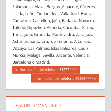
636590033
»
636590034
»
636590035
»
Salamanca, Álava, Burgos, Albacete, Cáceres,
636590036
»
636590037
»
636590038
»
Lleida, León, Ciudad Real, Valladolid, Huelva,
636590039
»
636590040
»
636590041
»
Cantabria, Castellón, Jaén, Badajoz, Navarra,
636590042
»
636590043
»
636590044
»
Toledo, Gipuzkoa, Almería, Córdoba, Girona,
636590045
»
636590046
»
636590047
»
Tarragona, Granada, Pontevedra, Zaragoza,
636590048
»
636590049
»
636590050
»
Asturias, Santa Cruz de Tenerife, A Coruña,
636590051
»
636590052
»
636590053
»
Vizcaya, Las Palmas, Islas Baleares, Cádiz,
636590054
»
636590055
»
636590056
»
Murcia, Málaga, Sevilla, Alicante, Valencia,
636590057
»
636590058
»
636590059
»
Barcelona o Madrid.
636590060
»
636590061
»
636590062
»
Navegación
63659
Entrada
Información del teléfono 61777****
636590063
»
636590064
»
636590065
»
anterior:
de
Siguiente
Información del teléfono 60826****
636590066
»
636590067
»
636590068
»
entrada:
entradas
636590069
»
636590070
»
636590071
»
636590072
»
636590073
»
636590074
»
636590075
»
636590076
»
636590077
»
DEJA UN COMENTARIO
636590078
»
636590079
»
636590080
»