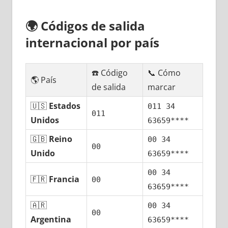
🌍
Códigos dе salida
internacional pοr país
☎️ Código
📞 Cómo
🌎 País
dе salida
marcar
🇺🇸
Estados
011 34
011
Unidos
63659****
🇬🇧
Reino
00 34
00
Unido
63659****
00 34
🇫🇷
Francia
00
63659****
🇦🇷
00 34
00
Argentina
63659****