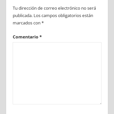
636590081
»
636590082
»
636590083
»
Tu dirección de correo electrónico no será
636590084
»
636590085
»
636590086
»
publicada.
Los campos obligatorios están
636590087
»
636590088
»
636590089
»
marcados con
*
636590090
»
636590091
»
636590092
»
636590093
»
636590094
»
636590095
»
Comentario
*
636590096
»
636590097
»
636590098
»
636590099
»
636590100
»
636590101
»
636590102
»
636590103
»
636590104
»
636590105
»
636590106
»
636590107
»
636590108
»
636590109
»
636590110
»
636590111
»
636590112
»
636590113
»
636590114
»
636590115
»
636590116
»
636590117
»
636590118
»
636590119
»
636590120
»
636590121
»
636590122
»
636590123
»
636590124
»
636590125
»
636590126
»
636590127
»
636590128
»