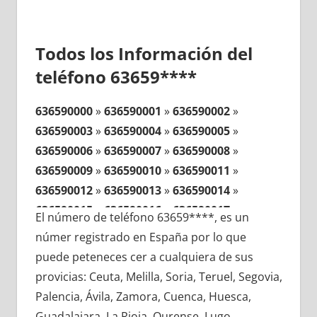
Todos los Información del
teléfono 63659****
636590000
»
636590001
»
636590002
»
636590003
»
636590004
»
636590005
»
636590006
»
636590007
»
636590008
»
636590009
»
636590010
»
636590011
»
636590012
»
636590013
»
636590014
»
636590015
»
636590016
»
636590017
»
El número de teléfono 63659****, es un
636590018
»
636590019
»
636590020
»
númer registrado en España por lo que
636590021
»
636590022
»
636590023
»
puede peteneces cer a cualquiera de sus
636590024
»
636590025
»
636590026
»
provicias: Ceuta, Melilla, Soria, Teruel, Segovia,
636590027
»
636590028
»
636590029
»
Palencia, Ávila, Zamora, Cuenca, Huesca,
636590030
»
636590031
»
636590032
»
Guadalajara, La Rioja, Ourense, Lugo,