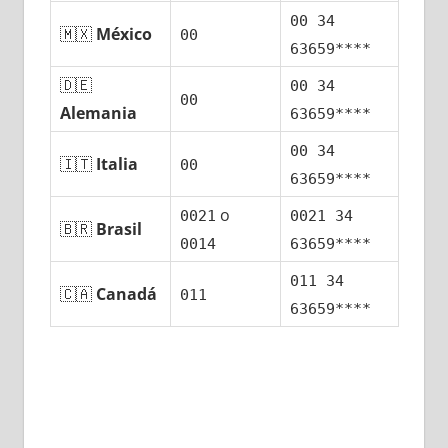
00 34
🇲🇽
México
00
63659****
🇩🇪
00 34
00
Alemania
63659****
00 34
🇮🇹
Italia
00
63659****
ο
0021
0021 34
🇧🇷
Brasil
0014
63659****
011 34
🇨🇦
Canadá
011
63659****