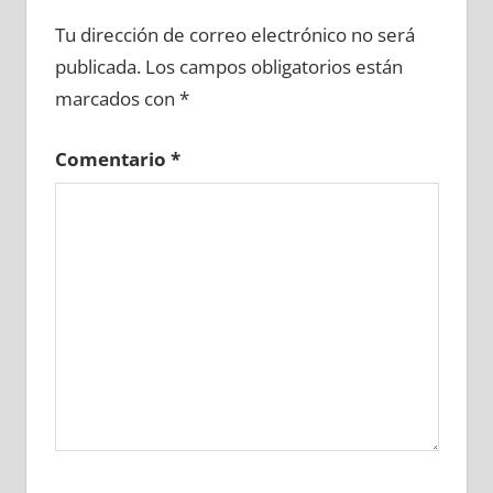
636710081
»
636710082
»
636710083
»
Tu dirección de correo electrónico no será
636710084
»
636710085
»
636710086
»
publicada.
Los campos obligatorios están
636710087
»
636710088
»
636710089
»
marcados con
*
636710090
»
636710091
»
636710092
»
636710093
»
636710094
»
636710095
»
Comentario
*
636710096
»
636710097
»
636710098
»
636710099
»
636710100
»
636710101
»
636710102
»
636710103
»
636710104
»
636710105
»
636710106
»
636710107
»
636710108
»
636710109
»
636710110
»
636710111
»
636710112
»
636710113
»
636710114
»
636710115
»
636710116
»
636710117
»
636710118
»
636710119
»
636710120
»
636710121
»
636710122
»
636710123
»
636710124
»
636710125
»
636710126
»
636710127
»
636710128
»