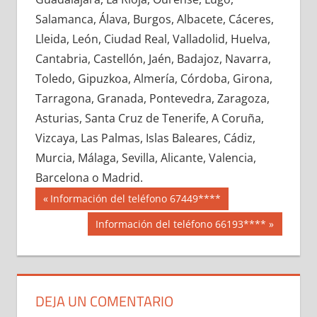
636710033
»
636710034
»
636710035
»
Salamanca, Álava, Burgos, Albacete, Cáceres,
636710036
»
636710037
»
636710038
»
Lleida, León, Ciudad Real, Valladolid, Huelva,
636710039
»
636710040
»
636710041
»
Cantabria, Castellón, Jaén, Badajoz, Navarra,
636710042
»
636710043
»
636710044
»
Toledo, Gipuzkoa, Almería, Córdoba, Girona,
636710045
»
636710046
»
636710047
»
Tarragona, Granada, Pontevedra, Zaragoza,
636710048
»
636710049
»
636710050
»
Asturias, Santa Cruz de Tenerife, A Coruña,
636710051
»
636710052
»
636710053
»
Vizcaya, Las Palmas, Islas Baleares, Cádiz,
636710054
»
636710055
»
636710056
»
Murcia, Málaga, Sevilla, Alicante, Valencia,
636710057
»
636710058
»
636710059
»
Barcelona o Madrid.
636710060
»
636710061
»
636710062
»
Navegación
63671
Entrada
Información del teléfono 67449****
636710063
»
636710064
»
636710065
»
anterior:
de
Siguiente
Información del teléfono 66193****
636710066
»
636710067
»
636710068
»
entrada:
entradas
636710069
»
636710070
»
636710071
»
636710072
»
636710073
»
636710074
»
636710075
»
636710076
»
636710077
»
DEJA UN COMENTARIO
636710078
»
636710079
»
636710080
»