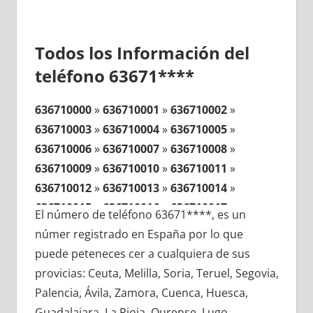
Todos los Información del
teléfono 63671****
636710000
»
636710001
»
636710002
»
636710003
»
636710004
»
636710005
»
636710006
»
636710007
»
636710008
»
636710009
»
636710010
»
636710011
»
636710012
»
636710013
»
636710014
»
636710015
»
636710016
»
636710017
»
El número de teléfono 63671****, es un
636710018
»
636710019
»
636710020
»
númer registrado en España por lo que
636710021
»
636710022
»
636710023
»
puede peteneces cer a cualquiera de sus
636710024
»
636710025
»
636710026
»
provicias: Ceuta, Melilla, Soria, Teruel, Segovia,
636710027
»
636710028
»
636710029
»
Palencia, Ávila, Zamora, Cuenca, Huesca,
636710030
»
636710031
»
636710032
»
Guadalajara, La Rioja, Ourense, Lugo,