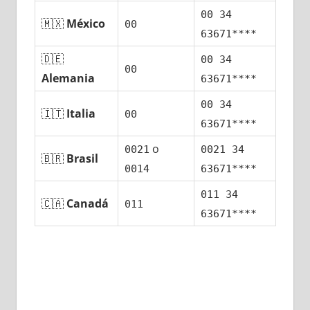
00 34
🇲🇽
México
00
63671****
🇩🇪
00 34
00
Alemania
63671****
00 34
🇮🇹
Italia
00
63671****
ο
0021
0021 34
🇧🇷
Brasil
0014
63671****
011 34
🇨🇦
Canadá
011
63671****