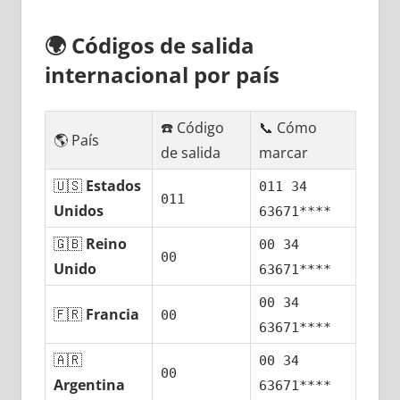
🌍
Códigos dе salida
internacional pοr país
☎️ Código
📞 Cómo
🌎 País
dе salida
marcar
🇺🇸
Estados
011 34
011
Unidos
63671****
🇬🇧
Reino
00 34
00
Unido
63671****
00 34
🇫🇷
Francia
00
63671****
🇦🇷
00 34
00
Argentina
63671****