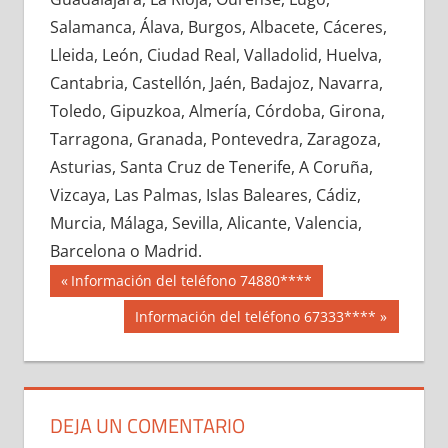
636740033
»
636740034
»
636740035
»
Salamanca, Álava, Burgos, Albacete, Cáceres,
636740036
»
636740037
»
636740038
»
Lleida, León, Ciudad Real, Valladolid, Huelva,
636740039
»
636740040
»
636740041
»
Cantabria, Castellón, Jaén, Badajoz, Navarra,
636740042
»
636740043
»
636740044
»
Toledo, Gipuzkoa, Almería, Córdoba, Girona,
636740045
»
636740046
»
636740047
»
Tarragona, Granada, Pontevedra, Zaragoza,
636740048
»
636740049
»
636740050
»
Asturias, Santa Cruz de Tenerife, A Coruña,
636740051
»
636740052
»
636740053
»
Vizcaya, Las Palmas, Islas Baleares, Cádiz,
636740054
»
636740055
»
636740056
»
Murcia, Málaga, Sevilla, Alicante, Valencia,
636740057
»
636740058
»
636740059
»
Barcelona o Madrid.
636740060
»
636740061
»
636740062
»
Navegación
63674
Entrada
Información del teléfono 74880****
636740063
»
636740064
»
636740065
»
anterior:
de
Siguiente
Información del teléfono 67333****
636740066
»
636740067
»
636740068
»
entrada:
entradas
636740069
»
636740070
»
636740071
»
636740072
»
636740073
»
636740074
»
636740075
»
636740076
»
636740077
»
DEJA UN COMENTARIO
636740078
»
636740079
»
636740080
»