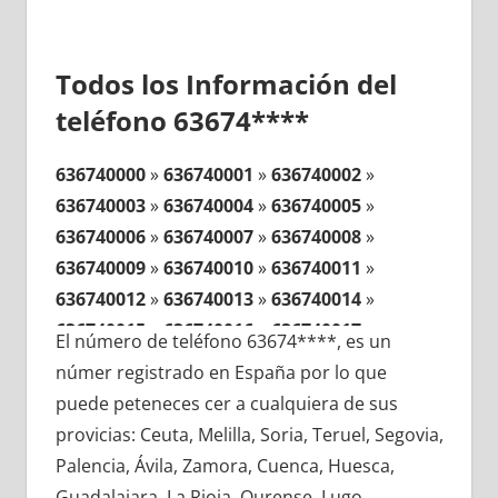
Todos los Información del
teléfono 63674****
636740000
»
636740001
»
636740002
»
636740003
»
636740004
»
636740005
»
636740006
»
636740007
»
636740008
»
636740009
»
636740010
»
636740011
»
636740012
»
636740013
»
636740014
»
636740015
»
636740016
»
636740017
»
El número de teléfono 63674****, es un
636740018
»
636740019
»
636740020
»
númer registrado en España por lo que
636740021
»
636740022
»
636740023
»
puede peteneces cer a cualquiera de sus
636740024
»
636740025
»
636740026
»
provicias: Ceuta, Melilla, Soria, Teruel, Segovia,
636740027
»
636740028
»
636740029
»
Palencia, Ávila, Zamora, Cuenca, Huesca,
636740030
»
636740031
»
636740032
»
Guadalajara, La Rioja, Ourense, Lugo,