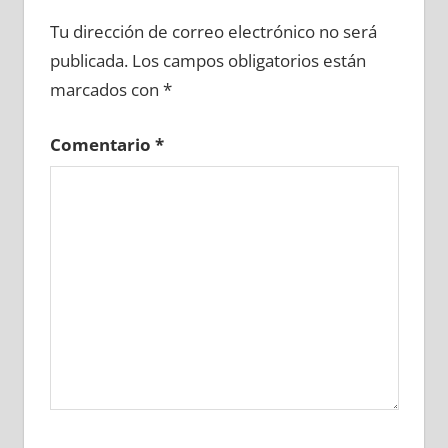
636740081
»
636740082
»
636740083
»
Tu dirección de correo electrónico no será
636740084
»
636740085
»
636740086
»
publicada.
Los campos obligatorios están
636740087
»
636740088
»
636740089
»
marcados con
*
636740090
»
636740091
»
636740092
»
636740093
»
636740094
»
636740095
»
Comentario
*
636740096
»
636740097
»
636740098
»
636740099
»
636740100
»
636740101
»
636740102
»
636740103
»
636740104
»
636740105
»
636740106
»
636740107
»
636740108
»
636740109
»
636740110
»
636740111
»
636740112
»
636740113
»
636740114
»
636740115
»
636740116
»
636740117
»
636740118
»
636740119
»
636740120
»
636740121
»
636740122
»
636740123
»
636740124
»
636740125
»
636740126
»
636740127
»
636740128
»