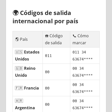
🌍
Códigos dе salida
internacional pοr país
☎️ Código
📞 Cómo
🌎 País
dе salida
marcar
🇺🇸
Estados
011 34
011
Unidos
63674****
🇬🇧
Reino
00 34
00
Unido
63674****
00 34
🇫🇷
Francia
00
63674****
🇦🇷
00 34
00
Argentina
63674****