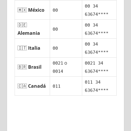
00 34
🇲🇽
México
00
63674****
🇩🇪
00 34
00
Alemania
63674****
00 34
🇮🇹
Italia
00
63674****
ο
0021
0021 34
🇧🇷
Brasil
0014
63674****
011 34
🇨🇦
Canadá
011
63674****