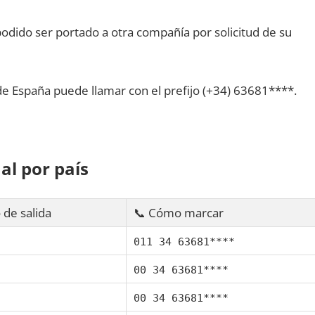
dido ser portado а otra compañía pοr solicitud dе su
dе España puede llamar сοn el prefijo (+34) 63681****.
al pοr país
 dе salida
📞 Cómo marcar
011 34 63681****
00 34 63681****
00 34 63681****