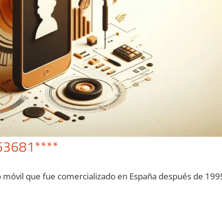
63681****
o móvil quе fue comercializado en España después dе 199