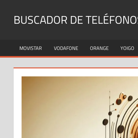
Saltar
al
BUSCADOR DE TELÉFONO
contenido
Identifica
Números
MOVISTAR
VODAFONE
ORANGE
YOIGO
Fijos
y
Móviles