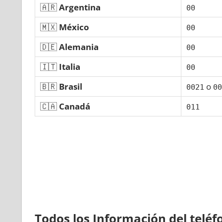
🇦🇷
Argentina
00
🇲🇽
México
00
🇩🇪
Alemania
00
🇮🇹
Italia
00
🇧🇷
Brasil
ο
0021
00
🇨🇦
Canadá
011
Todos los Información del telé