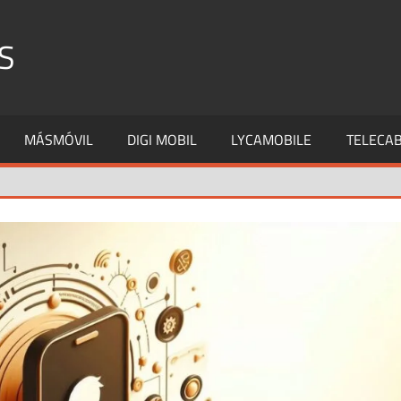
S
MÁSMÓVIL
DIGI MOBIL
LYCAMOBILE
TELECAB