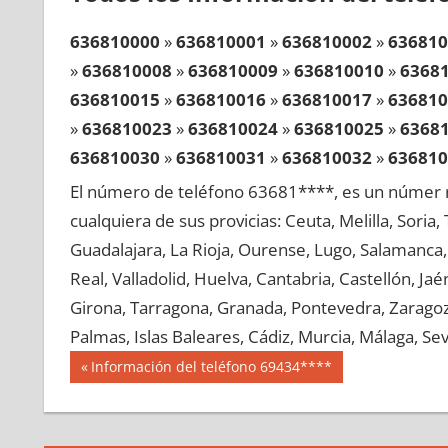
636810000
»
636810001
»
636810002
»
636810
»
636810008
»
636810009
»
636810010
»
6368
636810015
»
636810016
»
636810017
»
636810
»
636810023
»
636810024
»
636810025
»
6368
636810030
»
636810031
»
636810032
»
636810
»
636810038
»
636810039
»
636810040
»
6368
El número de teléfono 63681****, es un númer r
636810045
»
636810046
»
636810047
»
636810
cualquiera de sus provicias: Ceuta, Melilla, Soria
»
636810053
»
636810054
»
636810055
»
6368
Guadalajara, La Rioja, Ourense, Lugo, Salamanca, 
636810060
»
636810061
»
636810062
»
636810
Real, Valladolid, Huelva, Cantabria, Castellón, J
»
636810068
»
636810069
»
636810070
»
6368
Girona, Tarragona, Granada, Pontevedra, Zaragoza
636810075
»
636810076
»
636810077
»
636810
Palmas, Islas Baleares, Cádiz, Murcia, Málaga, Sevi
»
636810083
»
636810084
»
636810085
»
6368
Navegación
63681
Entrada
Información del teléfono 69434****
636810090
»
636810091
»
636810092
»
636810
anterior:
de
»
636810098
»
636810099
»
636810100
»
6368
entradas
636810105
»
636810106
»
636810107
»
636810