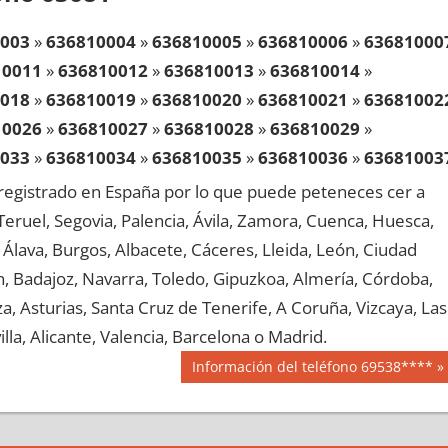
003
»
636810004
»
636810005
»
636810006
»
63681000
10011
»
636810012
»
636810013
»
636810014
»
018
»
636810019
»
636810020
»
636810021
»
63681002
10026
»
636810027
»
636810028
»
636810029
»
033
»
636810034
»
636810035
»
636810036
»
63681003
10041
»
636810042
»
636810043
»
636810044
»
egistrado en España por lo que puede peteneces cer a
048
»
636810049
»
636810050
»
636810051
»
63681005
, Teruel, Segovia, Palencia, Ávila, Zamora, Cuenca, Huesca,
10056
»
636810057
»
636810058
»
636810059
»
Álava, Burgos, Albacete, Cáceres, Lleida, León, Ciudad
063
»
636810064
»
636810065
»
636810066
»
63681006
aén, Badajoz, Navarra, Toledo, Gipuzkoa, Almería, Córdoba,
10071
»
636810072
»
636810073
»
636810074
»
, Asturias, Santa Cruz de Tenerife, A Coruña, Vizcaya, Las
078
»
636810079
»
636810080
»
636810081
»
63681008
lla, Alicante, Valencia, Barcelona o Madrid.
10086
»
636810087
»
636810088
»
636810089
»
Siguiente
Información del teléfono 69538****
093
»
636810094
»
636810095
»
636810096
»
63681009
entrada:
10101
»
636810102
»
636810103
»
636810104
»
108
»
636810109
»
636810110
»
636810111
»
63681011