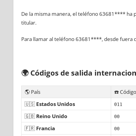
De la misma manera, el teléfono 63681**** ha po
titular.
Para llamar al teléfono 63681****, desde fuera 
🌍
Códigos dе salida internacion
🌎 País
☎️ Código
🇺🇸
Estados Unidos
011
🇬🇧
Reino Unido
00
🇫🇷
Francia
00