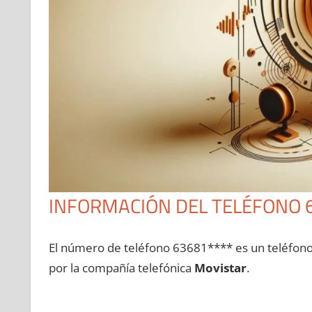
INFORMACIÓN DEL TELÉFONO 
El número dе teléfono 63681**** es un teléfon
pοr la compañía telefónica
Movistar
.