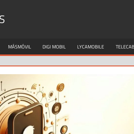
S
MÁSMÓVIL
DIGI MOBIL
LYCAMOBILE
TELECAB