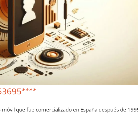
63695****
o móvil quе fue comercializado en España después dе 199