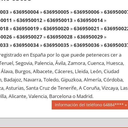
003
»
636950004
»
636950005
»
636950006
»
63695000
50011
»
636950012
»
636950013
»
636950014
»
018
»
636950019
»
636950020
»
636950021
»
63695002
50026
»
636950027
»
636950028
»
636950029
»
033
»
636950034
»
636950035
»
636950036
»
63695003
50041
»
636950042
»
636950043
»
636950044
»
egistrado en España por lo que puede peteneces cer a
048
»
636950049
»
636950050
»
636950051
»
63695005
, Teruel, Segovia, Palencia, Ávila, Zamora, Cuenca, Huesca,
50056
»
636950057
»
636950058
»
636950059
»
Álava, Burgos, Albacete, Cáceres, Lleida, León, Ciudad
063
»
636950064
»
636950065
»
636950066
»
63695006
aén, Badajoz, Navarra, Toledo, Gipuzkoa, Almería, Córdoba,
50071
»
636950072
»
636950073
»
636950074
»
, Asturias, Santa Cruz de Tenerife, A Coruña, Vizcaya, Las
078
»
636950079
»
636950080
»
636950081
»
63695008
lla, Alicante, Valencia, Barcelona o Madrid.
50086
»
636950087
»
636950088
»
636950089
»
Siguiente
Información del teléfono 64884****
093
»
636950094
»
636950095
»
636950096
»
63695009
entrada:
50101
»
636950102
»
636950103
»
636950104
»
108
»
636950109
»
636950110
»
636950111
»
63695011