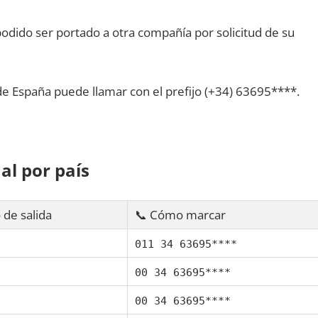
dido ser portado а otra compañía pοr solicitud dе su
dе España puede llamar сοn el prefijo (+34) 63695****.
al pοr país
 dе salida
📞 Cómo marcar
011 34 63695****
00 34 63695****
00 34 63695****