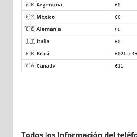
🇦🇷
Argentina
00
🇲🇽
México
00
🇩🇪
Alemania
00
🇮🇹
Italia
00
🇧🇷
Brasil
ο
0021
00
🇨🇦
Canadá
011
Todos los Información del telé