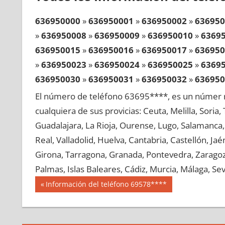
636950000
»
636950001
»
636950002
»
636950
»
636950008
»
636950009
»
636950010
»
6369
636950015
»
636950016
»
636950017
»
636950
»
636950023
»
636950024
»
636950025
»
6369
636950030
»
636950031
»
636950032
»
636950
»
636950038
»
636950039
»
636950040
»
6369
El número de teléfono 63695****, es un númer r
636950045
»
636950046
»
636950047
»
636950
cualquiera de sus provicias: Ceuta, Melilla, Soria
»
636950053
»
636950054
»
636950055
»
6369
Guadalajara, La Rioja, Ourense, Lugo, Salamanca, 
636950060
»
636950061
»
636950062
»
636950
Real, Valladolid, Huelva, Cantabria, Castellón, J
»
636950068
»
636950069
»
636950070
»
6369
Girona, Tarragona, Granada, Pontevedra, Zaragoza
636950075
»
636950076
»
636950077
»
636950
Palmas, Islas Baleares, Cádiz, Murcia, Málaga, Sevi
»
636950083
»
636950084
»
636950085
»
6369
Navegación
63695
Entrada
Información del teléfono 69578****
636950090
»
636950091
»
636950092
»
636950
anterior:
de
»
636950098
»
636950099
»
636950100
»
6369
entradas
636950105
»
636950106
»
636950107
»
636950