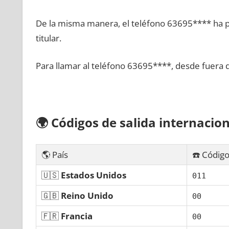
De la misma manera, el teléfono 63695**** ha po
titular.
Para llamar al teléfono 63695****, desde fuera 
🌍
Códigos dе salida internacion
🌎 País
☎️ Código
🇺🇸
Estados Unidos
011
🇬🇧
Reino Unido
00
🇫🇷
Francia
00