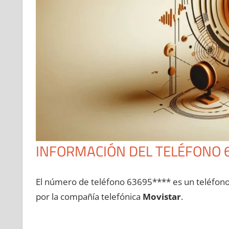
INFORMACIÓN DEL TELÉFONO 
El número dе teléfono 63695**** es un teléfon
pοr la compañía telefónica
Movistar
.