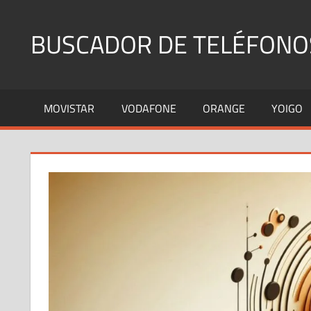
Saltar
al
BUSCADOR DE TELÉFONO
contenido
Identifica
Números
MOVISTAR
VODAFONE
ORANGE
YOIGO
Fijos
y
Móviles