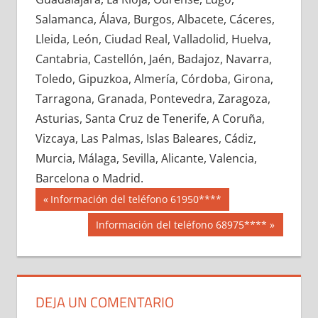
637780033
»
637780034
»
637780035
»
Salamanca, Álava, Burgos, Albacete, Cáceres,
637780036
»
637780037
»
637780038
»
Lleida, León, Ciudad Real, Valladolid, Huelva,
637780039
»
637780040
»
637780041
»
Cantabria, Castellón, Jaén, Badajoz, Navarra,
637780042
»
637780043
»
637780044
»
Toledo, Gipuzkoa, Almería, Córdoba, Girona,
637780045
»
637780046
»
637780047
»
Tarragona, Granada, Pontevedra, Zaragoza,
637780048
»
637780049
»
637780050
»
Asturias, Santa Cruz de Tenerife, A Coruña,
637780051
»
637780052
»
637780053
»
Vizcaya, Las Palmas, Islas Baleares, Cádiz,
637780054
»
637780055
»
637780056
»
Murcia, Málaga, Sevilla, Alicante, Valencia,
637780057
»
637780058
»
637780059
»
Barcelona o Madrid.
637780060
»
637780061
»
637780062
»
Navegación
63778
Entrada
Información del teléfono 61950****
637780063
»
637780064
»
637780065
»
anterior:
de
Siguiente
Información del teléfono 68975****
637780066
»
637780067
»
637780068
»
entrada:
entradas
637780069
»
637780070
»
637780071
»
637780072
»
637780073
»
637780074
»
637780075
»
637780076
»
637780077
»
DEJA UN COMENTARIO
637780078
»
637780079
»
637780080
»