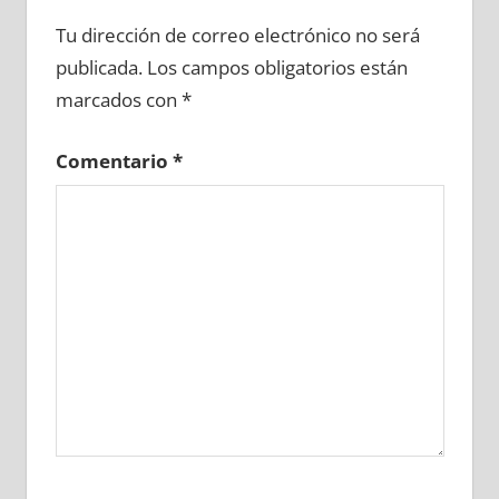
637780081
»
637780082
»
637780083
»
Tu dirección de correo electrónico no será
637780084
»
637780085
»
637780086
»
publicada.
Los campos obligatorios están
637780087
»
637780088
»
637780089
»
marcados con
*
637780090
»
637780091
»
637780092
»
637780093
»
637780094
»
637780095
»
Comentario
*
637780096
»
637780097
»
637780098
»
637780099
»
637780100
»
637780101
»
637780102
»
637780103
»
637780104
»
637780105
»
637780106
»
637780107
»
637780108
»
637780109
»
637780110
»
637780111
»
637780112
»
637780113
»
637780114
»
637780115
»
637780116
»
637780117
»
637780118
»
637780119
»
637780120
»
637780121
»
637780122
»
637780123
»
637780124
»
637780125
»
637780126
»
637780127
»
637780128
»