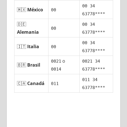
00 34
🇲🇽
México
00
63778****
🇩🇪
00 34
00
Alemania
63778****
00 34
🇮🇹
Italia
00
63778****
ο
0021
0021 34
🇧🇷
Brasil
0014
63778****
011 34
🇨🇦
Canadá
011
63778****