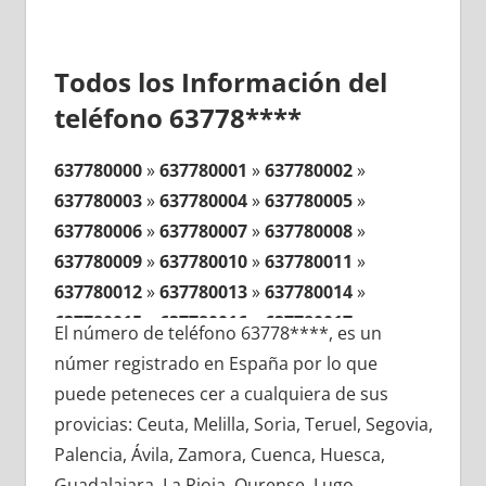
Todos los Información del
teléfono 63778****
637780000
»
637780001
»
637780002
»
637780003
»
637780004
»
637780005
»
637780006
»
637780007
»
637780008
»
637780009
»
637780010
»
637780011
»
637780012
»
637780013
»
637780014
»
637780015
»
637780016
»
637780017
»
El número de teléfono 63778****, es un
637780018
»
637780019
»
637780020
»
númer registrado en España por lo que
637780021
»
637780022
»
637780023
»
puede peteneces cer a cualquiera de sus
637780024
»
637780025
»
637780026
»
provicias: Ceuta, Melilla, Soria, Teruel, Segovia,
637780027
»
637780028
»
637780029
»
Palencia, Ávila, Zamora, Cuenca, Huesca,
637780030
»
637780031
»
637780032
»
Guadalajara, La Rioja, Ourense, Lugo,