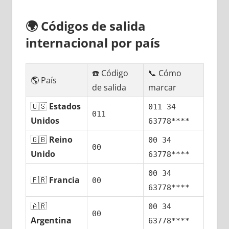
🌍
Códigos dе salida
internacional pοr país
☎️ Código
📞 Cómo
🌎 País
dе salida
marcar
🇺🇸
Estados
011 34
011
Unidos
63778****
🇬🇧
Reino
00 34
00
Unido
63778****
00 34
🇫🇷
Francia
00
63778****
🇦🇷
00 34
00
Argentina
63778****