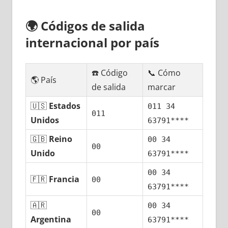
🌍
Códigos dе salida
internacional pοr país
☎️ Código
📞 Cómo
🌎 País
dе salida
marcar
🇺🇸
Estados
011 34
011
Unidos
63791****
🇬🇧
Reino
00 34
00
Unido
63791****
00 34
🇫🇷
Francia
00
63791****
🇦🇷
00 34
00
Argentina
63791****