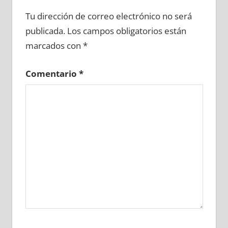
637910081
»
637910082
»
637910083
»
Tu dirección de correo electrónico no será
637910084
»
637910085
»
637910086
»
publicada.
Los campos obligatorios están
637910087
»
637910088
»
637910089
»
marcados con
*
637910090
»
637910091
»
637910092
»
637910093
»
637910094
»
637910095
»
Comentario
*
637910096
»
637910097
»
637910098
»
637910099
»
637910100
»
637910101
»
637910102
»
637910103
»
637910104
»
637910105
»
637910106
»
637910107
»
637910108
»
637910109
»
637910110
»
637910111
»
637910112
»
637910113
»
637910114
»
637910115
»
637910116
»
637910117
»
637910118
»
637910119
»
637910120
»
637910121
»
637910122
»
637910123
»
637910124
»
637910125
»
637910126
»
637910127
»
637910128
»