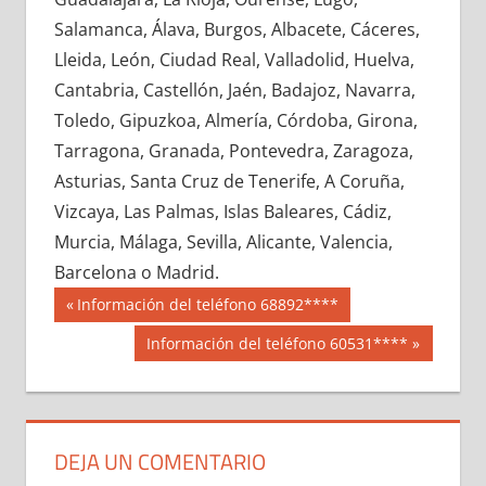
637910033
»
637910034
»
637910035
»
Salamanca, Álava, Burgos, Albacete, Cáceres,
637910036
»
637910037
»
637910038
»
Lleida, León, Ciudad Real, Valladolid, Huelva,
637910039
»
637910040
»
637910041
»
Cantabria, Castellón, Jaén, Badajoz, Navarra,
637910042
»
637910043
»
637910044
»
Toledo, Gipuzkoa, Almería, Córdoba, Girona,
637910045
»
637910046
»
637910047
»
Tarragona, Granada, Pontevedra, Zaragoza,
637910048
»
637910049
»
637910050
»
Asturias, Santa Cruz de Tenerife, A Coruña,
637910051
»
637910052
»
637910053
»
Vizcaya, Las Palmas, Islas Baleares, Cádiz,
637910054
»
637910055
»
637910056
»
Murcia, Málaga, Sevilla, Alicante, Valencia,
637910057
»
637910058
»
637910059
»
Barcelona o Madrid.
637910060
»
637910061
»
637910062
»
Navegación
63791
Entrada
Información del teléfono 68892****
637910063
»
637910064
»
637910065
»
anterior:
de
Siguiente
Información del teléfono 60531****
637910066
»
637910067
»
637910068
»
entrada:
entradas
637910069
»
637910070
»
637910071
»
637910072
»
637910073
»
637910074
»
637910075
»
637910076
»
637910077
»
DEJA UN COMENTARIO
637910078
»
637910079
»
637910080
»