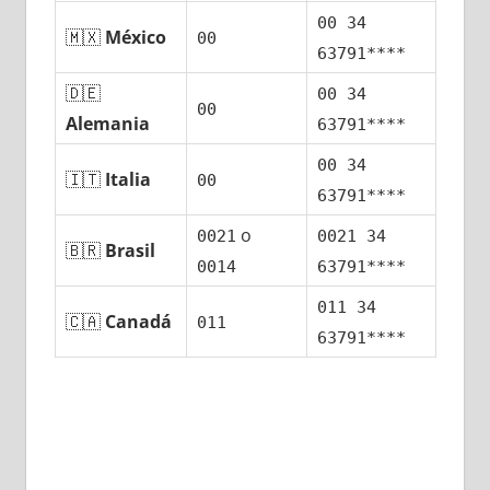
00 34
🇲🇽
México
00
63791****
🇩🇪
00 34
00
Alemania
63791****
00 34
🇮🇹
Italia
00
63791****
ο
0021
0021 34
🇧🇷
Brasil
0014
63791****
011 34
🇨🇦
Canadá
011
63791****