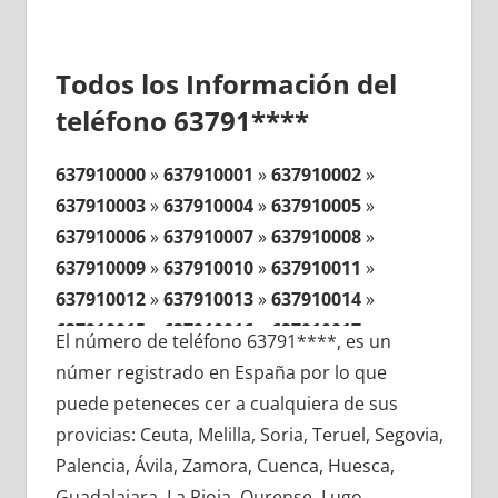
Todos los Información del
teléfono 63791****
637910000
»
637910001
»
637910002
»
637910003
»
637910004
»
637910005
»
637910006
»
637910007
»
637910008
»
637910009
»
637910010
»
637910011
»
637910012
»
637910013
»
637910014
»
637910015
»
637910016
»
637910017
»
El número de teléfono 63791****, es un
637910018
»
637910019
»
637910020
»
númer registrado en España por lo que
637910021
»
637910022
»
637910023
»
puede peteneces cer a cualquiera de sus
637910024
»
637910025
»
637910026
»
provicias: Ceuta, Melilla, Soria, Teruel, Segovia,
637910027
»
637910028
»
637910029
»
Palencia, Ávila, Zamora, Cuenca, Huesca,
637910030
»
637910031
»
637910032
»
Guadalajara, La Rioja, Ourense, Lugo,