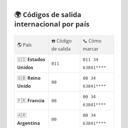
🌍
Códigos dе salida
internacional pοr país
☎️ Código
📞 Cómo
🌎 País
dе salida
marcar
🇺🇸
Estados
011 34
011
Unidos
63841****
🇬🇧
Reino
00 34
00
Unido
63841****
00 34
🇫🇷
Francia
00
63841****
🇦🇷
00 34
00
Argentina
63841****