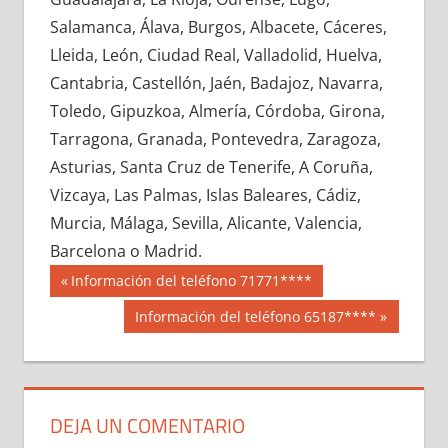
638410033
»
638410034
»
638410035
»
Salamanca, Álava, Burgos, Albacete, Cáceres,
638410036
»
638410037
»
638410038
»
Lleida, León, Ciudad Real, Valladolid, Huelva,
638410039
»
638410040
»
638410041
»
Cantabria, Castellón, Jaén, Badajoz, Navarra,
638410042
»
638410043
»
638410044
»
Toledo, Gipuzkoa, Almería, Córdoba, Girona,
638410045
»
638410046
»
638410047
»
Tarragona, Granada, Pontevedra, Zaragoza,
638410048
»
638410049
»
638410050
»
Asturias, Santa Cruz de Tenerife, A Coruña,
638410051
»
638410052
»
638410053
»
Vizcaya, Las Palmas, Islas Baleares, Cádiz,
638410054
»
638410055
»
638410056
»
Murcia, Málaga, Sevilla, Alicante, Valencia,
638410057
»
638410058
»
638410059
»
Barcelona o Madrid.
638410060
»
638410061
»
638410062
»
Navegación
63841
Entrada
Información del teléfono 71771****
638410063
»
638410064
»
638410065
»
anterior:
de
Siguiente
Información del teléfono 65187****
638410066
»
638410067
»
638410068
»
entrada:
entradas
638410069
»
638410070
»
638410071
»
638410072
»
638410073
»
638410074
»
638410075
»
638410076
»
638410077
»
DEJA UN COMENTARIO
638410078
»
638410079
»
638410080
»