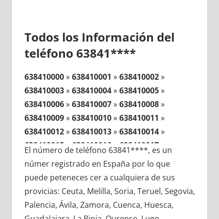
Todos los Información del
teléfono 63841****
638410000
»
638410001
»
638410002
»
638410003
»
638410004
»
638410005
»
638410006
»
638410007
»
638410008
»
638410009
»
638410010
»
638410011
»
638410012
»
638410013
»
638410014
»
638410015
»
638410016
»
638410017
»
El número de teléfono 63841****, es un
638410018
»
638410019
»
638410020
»
númer registrado en España por lo que
638410021
»
638410022
»
638410023
»
puede peteneces cer a cualquiera de sus
638410024
»
638410025
»
638410026
»
provicias: Ceuta, Melilla, Soria, Teruel, Segovia,
638410027
»
638410028
»
638410029
»
Palencia, Ávila, Zamora, Cuenca, Huesca,
638410030
»
638410031
»
638410032
»
Guadalajara, La Rioja, Ourense, Lugo,