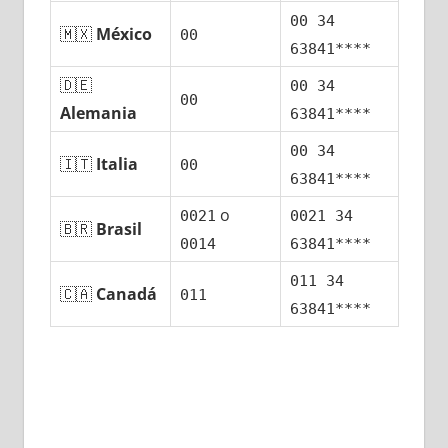
00 34
🇲🇽
México
00
63841****
🇩🇪
00 34
00
Alemania
63841****
00 34
🇮🇹
Italia
00
63841****
ο
0021
0021 34
🇧🇷
Brasil
0014
63841****
011 34
🇨🇦
Canadá
011
63841****