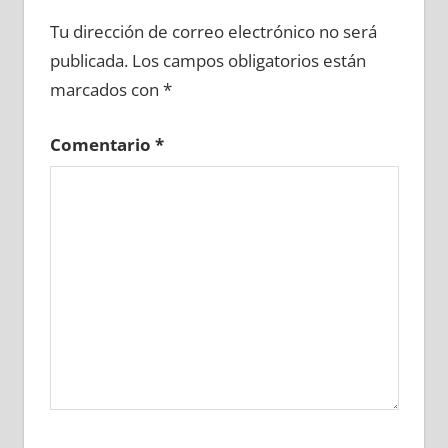
638410081
»
638410082
»
638410083
»
Tu dirección de correo electrónico no será
638410084
»
638410085
»
638410086
»
publicada.
Los campos obligatorios están
638410087
»
638410088
»
638410089
»
marcados con
*
638410090
»
638410091
»
638410092
»
638410093
»
638410094
»
638410095
»
Comentario
*
638410096
»
638410097
»
638410098
»
638410099
»
638410100
»
638410101
»
638410102
»
638410103
»
638410104
»
638410105
»
638410106
»
638410107
»
638410108
»
638410109
»
638410110
»
638410111
»
638410112
»
638410113
»
638410114
»
638410115
»
638410116
»
638410117
»
638410118
»
638410119
»
638410120
»
638410121
»
638410122
»
638410123
»
638410124
»
638410125
»
638410126
»
638410127
»
638410128
»