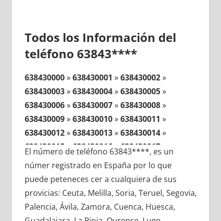
Todos los Información del
teléfono 63843****
638430000
»
638430001
»
638430002
»
638430003
»
638430004
»
638430005
»
638430006
»
638430007
»
638430008
»
638430009
»
638430010
»
638430011
»
638430012
»
638430013
»
638430014
»
638430015
»
638430016
»
638430017
»
El número de teléfono 63843****, es un
638430018
»
638430019
»
638430020
»
númer registrado en España por lo que
638430021
»
638430022
»
638430023
»
puede peteneces cer a cualquiera de sus
638430024
»
638430025
»
638430026
»
provicias: Ceuta, Melilla, Soria, Teruel, Segovia,
638430027
»
638430028
»
638430029
»
Palencia, Ávila, Zamora, Cuenca, Huesca,
638430030
»
638430031
»
638430032
»
Guadalajara, La Rioja, Ourense, Lugo,