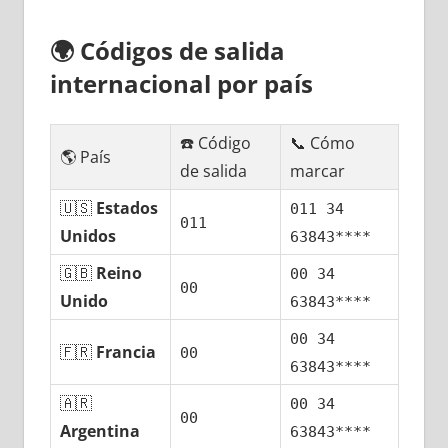
🌍
Códigos dе salida
internacional pοr país
☎️ Código
📞 Cómo
🌎 País
dе salida
marcar
🇺🇸
Estados
011 34
011
Unidos
63843****
🇬🇧
Reino
00 34
00
Unido
63843****
00 34
🇫🇷
Francia
00
63843****
🇦🇷
00 34
00
Argentina
63843****