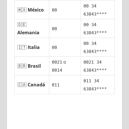
00 34
🇲🇽
México
00
63843****
🇩🇪
00 34
00
Alemania
63843****
00 34
🇮🇹
Italia
00
63843****
ο
0021
0021 34
🇧🇷
Brasil
0014
63843****
011 34
🇨🇦
Canadá
011
63843****