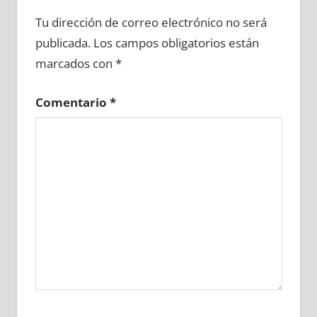
638430081
»
638430082
»
638430083
»
Tu dirección de correo electrónico no será
638430084
»
638430085
»
638430086
»
publicada.
Los campos obligatorios están
638430087
»
638430088
»
638430089
»
marcados con
*
638430090
»
638430091
»
638430092
»
638430093
»
638430094
»
638430095
»
Comentario
*
638430096
»
638430097
»
638430098
»
638430099
»
638430100
»
638430101
»
638430102
»
638430103
»
638430104
»
638430105
»
638430106
»
638430107
»
638430108
»
638430109
»
638430110
»
638430111
»
638430112
»
638430113
»
638430114
»
638430115
»
638430116
»
638430117
»
638430118
»
638430119
»
638430120
»
638430121
»
638430122
»
638430123
»
638430124
»
638430125
»
638430126
»
638430127
»
638430128
»