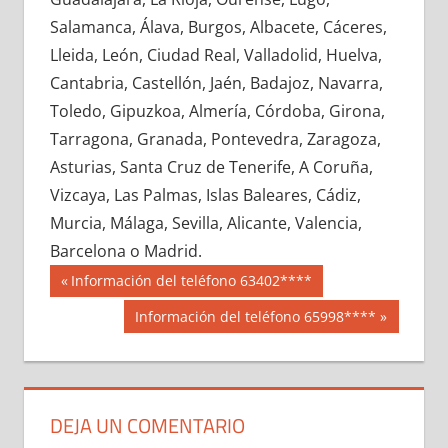
638430033
»
638430034
»
638430035
»
Salamanca, Álava, Burgos, Albacete, Cáceres,
638430036
»
638430037
»
638430038
»
Lleida, León, Ciudad Real, Valladolid, Huelva,
638430039
»
638430040
»
638430041
»
Cantabria, Castellón, Jaén, Badajoz, Navarra,
638430042
»
638430043
»
638430044
»
Toledo, Gipuzkoa, Almería, Córdoba, Girona,
638430045
»
638430046
»
638430047
»
Tarragona, Granada, Pontevedra, Zaragoza,
638430048
»
638430049
»
638430050
»
Asturias, Santa Cruz de Tenerife, A Coruña,
638430051
»
638430052
»
638430053
»
Vizcaya, Las Palmas, Islas Baleares, Cádiz,
638430054
»
638430055
»
638430056
»
Murcia, Málaga, Sevilla, Alicante, Valencia,
638430057
»
638430058
»
638430059
»
Barcelona o Madrid.
638430060
»
638430061
»
638430062
»
Navegación
63843
Entrada
Información del teléfono 63402****
638430063
»
638430064
»
638430065
»
anterior:
de
Siguiente
Información del teléfono 65998****
638430066
»
638430067
»
638430068
»
entrada:
entradas
638430069
»
638430070
»
638430071
»
638430072
»
638430073
»
638430074
»
638430075
»
638430076
»
638430077
»
DEJA UN COMENTARIO
638430078
»
638430079
»
638430080
»