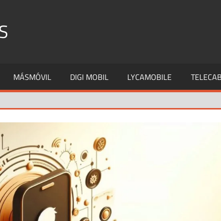
S
MÁSMÓVIL
DIGI MOBIL
LYCAMOBILE
TELECAB