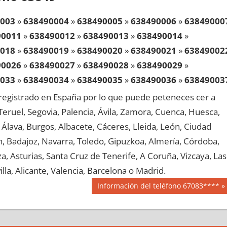
003
»
638490004
»
638490005
»
638490006
»
63849000
90011
»
638490012
»
638490013
»
638490014
»
018
»
638490019
»
638490020
»
638490021
»
63849002
90026
»
638490027
»
638490028
»
638490029
»
033
»
638490034
»
638490035
»
638490036
»
63849003
90041
»
638490042
»
638490043
»
638490044
»
egistrado en España por lo que puede peteneces cer a
048
»
638490049
»
638490050
»
638490051
»
63849005
, Teruel, Segovia, Palencia, Ávila, Zamora, Cuenca, Huesca,
90056
»
638490057
»
638490058
»
638490059
»
Álava, Burgos, Albacete, Cáceres, Lleida, León, Ciudad
063
»
638490064
»
638490065
»
638490066
»
63849006
aén, Badajoz, Navarra, Toledo, Gipuzkoa, Almería, Córdoba,
90071
»
638490072
»
638490073
»
638490074
»
, Asturias, Santa Cruz de Tenerife, A Coruña, Vizcaya, Las
078
»
638490079
»
638490080
»
638490081
»
63849008
lla, Alicante, Valencia, Barcelona o Madrid.
90086
»
638490087
»
638490088
»
638490089
»
Siguiente
Información del teléfono 67083****
093
»
638490094
»
638490095
»
638490096
»
63849009
entrada:
90101
»
638490102
»
638490103
»
638490104
»
108
»
638490109
»
638490110
»
638490111
»
63849011