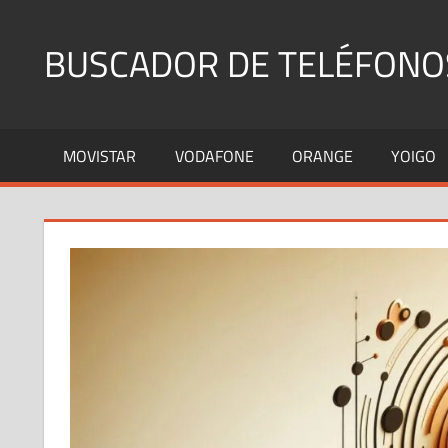
Saltar
al
BUSCADOR DE TELÉFONO
contenido
Identifica
Números
MOVISTAR
VODAFONE
ORANGE
YOIGO
Fijos
y
Móviles