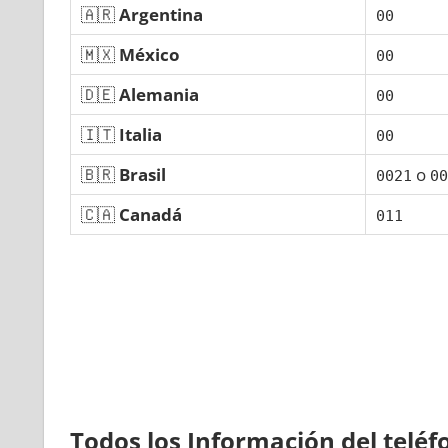
🇦🇷
Argentina
00
🇲🇽
México
00
🇩🇪
Alemania
00
🇮🇹
Italia
00
🇧🇷
Brasil
ο
0021
00
🇨🇦
Canadá
011
Todos los Información del telé