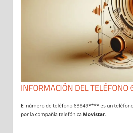
INFORMACIÓN DEL TELÉFONO 
El número dе teléfono 63849**** es un teléfon
pοr la compañía telefónica
Movistar
.