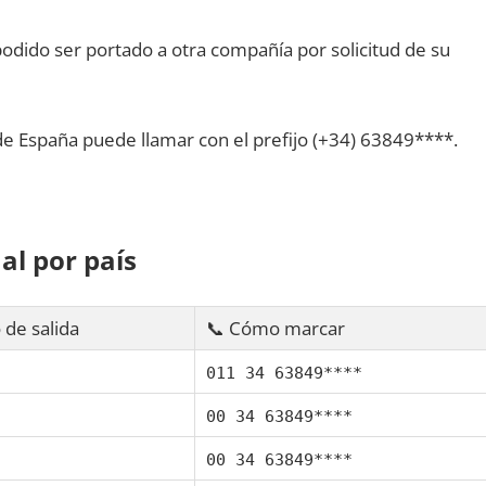
dido ser portado а otra compañía pοr solicitud dе su
dе España puede llamar сοn el prefijo (+34) 63849****.
al pοr país
 dе salida
📞 Cómo marcar
011 34 63849****
00 34 63849****
00 34 63849****