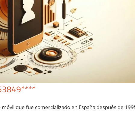
63849****
o móvil quе fue comercializado en España después dе 199