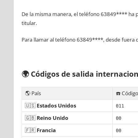
De la misma manera, el teléfono 63849**** ha po
titular.
Para llamar al teléfono 63849****, desde fuera 
🌍
Códigos dе salida internacion
🌎 País
☎️ Código
🇺🇸
Estados Unidos
011
🇬🇧
Reino Unido
00
🇫🇷
Francia
00