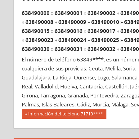
638490000
»
638490001
»
638490002
»
638490
»
638490008
»
638490009
»
638490010
»
6384
638490015
»
638490016
»
638490017
»
638490
»
638490023
»
638490024
»
638490025
»
6384
638490030
»
638490031
»
638490032
»
638490
»
638490038
»
638490039
»
638490040
»
6384
El número de teléfono 63849****, es un númer r
638490045
»
638490046
»
638490047
»
638490
cualquiera de sus provicias: Ceuta, Melilla, Soria
»
638490053
»
638490054
»
638490055
»
6384
Guadalajara, La Rioja, Ourense, Lugo, Salamanca, 
638490060
»
638490061
»
638490062
»
638490
Real, Valladolid, Huelva, Cantabria, Castellón, J
»
638490068
»
638490069
»
638490070
»
6384
Girona, Tarragona, Granada, Pontevedra, Zaragoza
638490075
»
638490076
»
638490077
»
638490
Palmas, Islas Baleares, Cádiz, Murcia, Málaga, Sevi
»
638490083
»
638490084
»
638490085
»
6384
Navegación
63849
Entrada
Información del teléfono 71719****
638490090
»
638490091
»
638490092
»
638490
anterior:
de
»
638490098
»
638490099
»
638490100
»
6384
entradas
638490105
»
638490106
»
638490107
»
638490