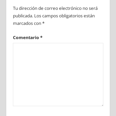
638530081
»
638530082
»
638530083
»
Tu dirección de correo electrónico no será
638530084
»
638530085
»
638530086
»
publicada.
Los campos obligatorios están
638530087
»
638530088
»
638530089
»
marcados con
*
638530090
»
638530091
»
638530092
»
638530093
»
638530094
»
638530095
»
Comentario
*
638530096
»
638530097
»
638530098
»
638530099
»
638530100
»
638530101
»
638530102
»
638530103
»
638530104
»
638530105
»
638530106
»
638530107
»
638530108
»
638530109
»
638530110
»
638530111
»
638530112
»
638530113
»
638530114
»
638530115
»
638530116
»
638530117
»
638530118
»
638530119
»
638530120
»
638530121
»
638530122
»
638530123
»
638530124
»
638530125
»
638530126
»
638530127
»
638530128
»