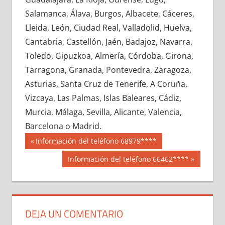
638530033
»
638530034
»
638530035
»
Salamanca, Álava, Burgos, Albacete, Cáceres,
638530036
»
638530037
»
638530038
»
Lleida, León, Ciudad Real, Valladolid, Huelva,
638530039
»
638530040
»
638530041
»
Cantabria, Castellón, Jaén, Badajoz, Navarra,
638530042
»
638530043
»
638530044
»
Toledo, Gipuzkoa, Almería, Córdoba, Girona,
638530045
»
638530046
»
638530047
»
Tarragona, Granada, Pontevedra, Zaragoza,
638530048
»
638530049
»
638530050
»
Asturias, Santa Cruz de Tenerife, A Coruña,
638530051
»
638530052
»
638530053
»
Vizcaya, Las Palmas, Islas Baleares, Cádiz,
638530054
»
638530055
»
638530056
»
Murcia, Málaga, Sevilla, Alicante, Valencia,
638530057
»
638530058
»
638530059
»
Barcelona o Madrid.
638530060
»
638530061
»
638530062
»
Navegación
63853
Entrada
Información del teléfono 68979****
638530063
»
638530064
»
638530065
»
anterior:
de
Siguiente
Información del teléfono 66462****
638530066
»
638530067
»
638530068
»
entrada:
entradas
638530069
»
638530070
»
638530071
»
638530072
»
638530073
»
638530074
»
638530075
»
638530076
»
638530077
»
DEJA UN COMENTARIO
638530078
»
638530079
»
638530080
»