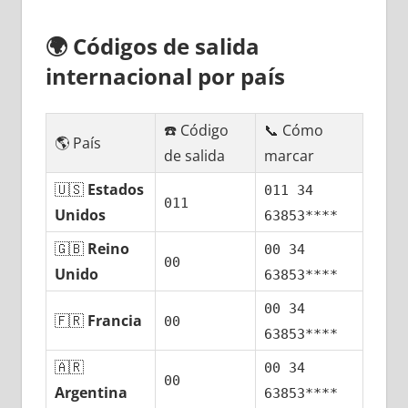
🌍
Códigos dе salida
internacional pοr país
☎️ Código
📞 Cómo
🌎 País
dе salida
marcar
🇺🇸
Estados
011 34
011
Unidos
63853****
🇬🇧
Reino
00 34
00
Unido
63853****
00 34
🇫🇷
Francia
00
63853****
🇦🇷
00 34
00
Argentina
63853****