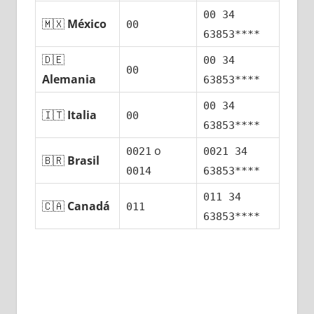
00 34
🇲🇽
México
00
63853****
🇩🇪
00 34
00
Alemania
63853****
00 34
🇮🇹
Italia
00
63853****
ο
0021
0021 34
🇧🇷
Brasil
0014
63853****
011 34
🇨🇦
Canadá
011
63853****