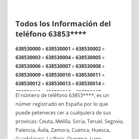
Todos los Información del
teléfono 63853****
638530000
»
638530001
»
638530002
»
638530003
»
638530004
»
638530005
»
638530006
»
638530007
»
638530008
»
638530009
»
638530010
»
638530011
»
638530012
»
638530013
»
638530014
»
638530015
»
638530016
»
638530017
»
El número de teléfono 63853****, es un
638530018
»
638530019
»
638530020
»
númer registrado en España por lo que
638530021
»
638530022
»
638530023
»
puede peteneces cer a cualquiera de sus
638530024
»
638530025
»
638530026
»
provicias: Ceuta, Melilla, Soria, Teruel, Segovia,
638530027
»
638530028
»
638530029
»
Palencia, Ávila, Zamora, Cuenca, Huesca,
638530030
»
638530031
»
638530032
»
Guadalajara, La Rioja, Ourense, Lugo,