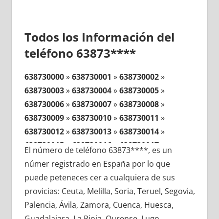
Todos los Información del
teléfono 63873****
638730000
»
638730001
»
638730002
»
638730003
»
638730004
»
638730005
»
638730006
»
638730007
»
638730008
»
638730009
»
638730010
»
638730011
»
638730012
»
638730013
»
638730014
»
638730015
»
638730016
»
638730017
»
El número de teléfono 63873****, es un
638730018
»
638730019
»
638730020
»
númer registrado en España por lo que
638730021
»
638730022
»
638730023
»
puede peteneces cer a cualquiera de sus
638730024
»
638730025
»
638730026
»
provicias: Ceuta, Melilla, Soria, Teruel, Segovia,
638730027
»
638730028
»
638730029
»
Palencia, Ávila, Zamora, Cuenca, Huesca,
638730030
»
638730031
»
638730032
»
Guadalajara, La Rioja, Ourense, Lugo,