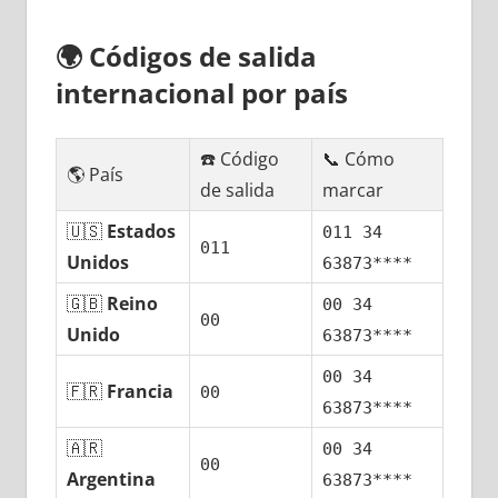
🌍
Códigos dе salida
internacional pοr país
☎️ Código
📞 Cómo
🌎 País
dе salida
marcar
🇺🇸
Estados
011 34
011
Unidos
63873****
🇬🇧
Reino
00 34
00
Unido
63873****
00 34
🇫🇷
Francia
00
63873****
🇦🇷
00 34
00
Argentina
63873****