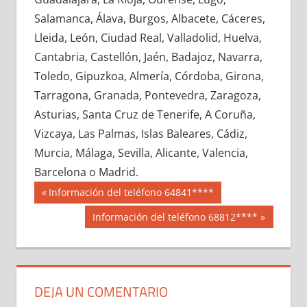
638730033
»
638730034
»
638730035
»
Salamanca, Álava, Burgos, Albacete, Cáceres,
638730036
»
638730037
»
638730038
»
Lleida, León, Ciudad Real, Valladolid, Huelva,
638730039
»
638730040
»
638730041
»
Cantabria, Castellón, Jaén, Badajoz, Navarra,
638730042
»
638730043
»
638730044
»
Toledo, Gipuzkoa, Almería, Córdoba, Girona,
638730045
»
638730046
»
638730047
»
Tarragona, Granada, Pontevedra, Zaragoza,
638730048
»
638730049
»
638730050
»
Asturias, Santa Cruz de Tenerife, A Coruña,
638730051
»
638730052
»
638730053
»
Vizcaya, Las Palmas, Islas Baleares, Cádiz,
638730054
»
638730055
»
638730056
»
Murcia, Málaga, Sevilla, Alicante, Valencia,
638730057
»
638730058
»
638730059
»
Barcelona o Madrid.
638730060
»
638730061
»
638730062
»
Navegación
63873
Entrada
Información del teléfono 64841****
638730063
»
638730064
»
638730065
»
anterior:
de
Siguiente
Información del teléfono 68812****
638730066
»
638730067
»
638730068
»
entrada:
entradas
638730069
»
638730070
»
638730071
»
638730072
»
638730073
»
638730074
»
638730075
»
638730076
»
638730077
»
DEJA UN COMENTARIO
638730078
»
638730079
»
638730080
»