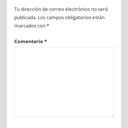
638730081
»
638730082
»
638730083
»
Tu dirección de correo electrónico no será
638730084
»
638730085
»
638730086
»
publicada.
Los campos obligatorios están
638730087
»
638730088
»
638730089
»
marcados con
*
638730090
»
638730091
»
638730092
»
638730093
»
638730094
»
638730095
»
Comentario
*
638730096
»
638730097
»
638730098
»
638730099
»
638730100
»
638730101
»
638730102
»
638730103
»
638730104
»
638730105
»
638730106
»
638730107
»
638730108
»
638730109
»
638730110
»
638730111
»
638730112
»
638730113
»
638730114
»
638730115
»
638730116
»
638730117
»
638730118
»
638730119
»
638730120
»
638730121
»
638730122
»
638730123
»
638730124
»
638730125
»
638730126
»
638730127
»
638730128
»