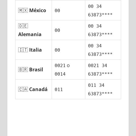
00 34
🇲🇽
México
00
63873****
🇩🇪
00 34
00
Alemania
63873****
00 34
🇮🇹
Italia
00
63873****
ο
0021
0021 34
🇧🇷
Brasil
0014
63873****
011 34
🇨🇦
Canadá
011
63873****