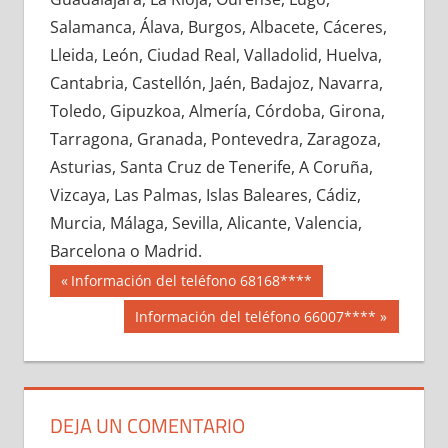
638840033
»
638840034
»
638840035
»
Salamanca, Álava, Burgos, Albacete, Cáceres,
638840036
»
638840037
»
638840038
»
Lleida, León, Ciudad Real, Valladolid, Huelva,
638840039
»
638840040
»
638840041
»
Cantabria, Castellón, Jaén, Badajoz, Navarra,
638840042
»
638840043
»
638840044
»
Toledo, Gipuzkoa, Almería, Córdoba, Girona,
638840045
»
638840046
»
638840047
»
Tarragona, Granada, Pontevedra, Zaragoza,
638840048
»
638840049
»
638840050
»
Asturias, Santa Cruz de Tenerife, A Coruña,
638840051
»
638840052
»
638840053
»
Vizcaya, Las Palmas, Islas Baleares, Cádiz,
638840054
»
638840055
»
638840056
»
Murcia, Málaga, Sevilla, Alicante, Valencia,
638840057
»
638840058
»
638840059
»
Barcelona o Madrid.
638840060
»
638840061
»
638840062
»
Navegación
63884
Entrada
Información del teléfono 68168****
638840063
»
638840064
»
638840065
»
anterior:
de
Siguiente
Información del teléfono 66007****
638840066
»
638840067
»
638840068
»
entrada:
entradas
638840069
»
638840070
»
638840071
»
638840072
»
638840073
»
638840074
»
638840075
»
638840076
»
638840077
»
DEJA UN COMENTARIO
638840078
»
638840079
»
638840080
»