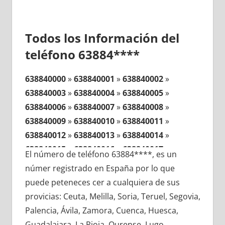
Todos los Información del
teléfono 63884****
638840000
»
638840001
»
638840002
»
638840003
»
638840004
»
638840005
»
638840006
»
638840007
»
638840008
»
638840009
»
638840010
»
638840011
»
638840012
»
638840013
»
638840014
»
638840015
»
638840016
»
638840017
»
El número de teléfono 63884****, es un
638840018
»
638840019
»
638840020
»
númer registrado en España por lo que
638840021
»
638840022
»
638840023
»
puede peteneces cer a cualquiera de sus
638840024
»
638840025
»
638840026
»
provicias: Ceuta, Melilla, Soria, Teruel, Segovia,
638840027
»
638840028
»
638840029
»
Palencia, Ávila, Zamora, Cuenca, Huesca,
638840030
»
638840031
»
638840032
»
Guadalajara, La Rioja, Ourense, Lugo,