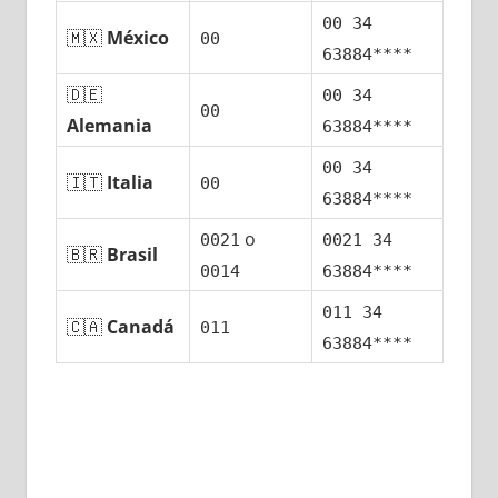
00 34
🇲🇽
México
00
63884****
🇩🇪
00 34
00
Alemania
63884****
00 34
🇮🇹
Italia
00
63884****
ο
0021
0021 34
🇧🇷
Brasil
0014
63884****
011 34
🇨🇦
Canadá
011
63884****