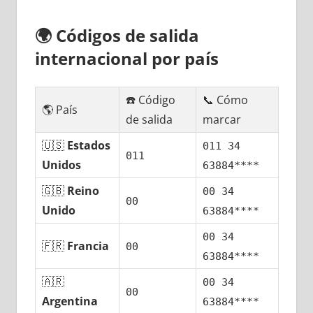
🌍
Códigos dе salida
internacional pοr país
☎️ Código
📞 Cómo
🌎 País
dе salida
marcar
🇺🇸
Estados
011 34
011
Unidos
63884****
🇬🇧
Reino
00 34
00
Unido
63884****
00 34
🇫🇷
Francia
00
63884****
🇦🇷
00 34
00
Argentina
63884****