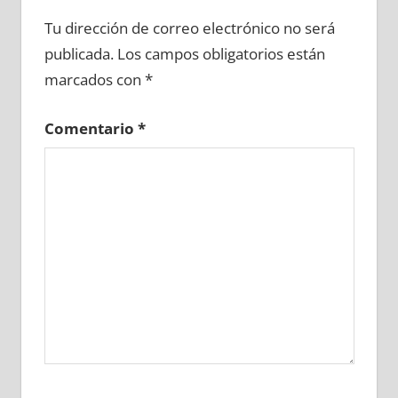
638840081
»
638840082
»
638840083
»
Tu dirección de correo electrónico no será
638840084
»
638840085
»
638840086
»
publicada.
Los campos obligatorios están
638840087
»
638840088
»
638840089
»
marcados con
*
638840090
»
638840091
»
638840092
»
638840093
»
638840094
»
638840095
»
Comentario
*
638840096
»
638840097
»
638840098
»
638840099
»
638840100
»
638840101
»
638840102
»
638840103
»
638840104
»
638840105
»
638840106
»
638840107
»
638840108
»
638840109
»
638840110
»
638840111
»
638840112
»
638840113
»
638840114
»
638840115
»
638840116
»
638840117
»
638840118
»
638840119
»
638840120
»
638840121
»
638840122
»
638840123
»
638840124
»
638840125
»
638840126
»
638840127
»
638840128
»