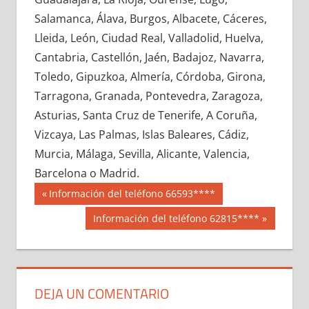
638940033
»
638940034
»
638940035
»
Salamanca, Álava, Burgos, Albacete, Cáceres,
638940036
»
638940037
»
638940038
»
Lleida, León, Ciudad Real, Valladolid, Huelva,
638940039
»
638940040
»
638940041
»
Cantabria, Castellón, Jaén, Badajoz, Navarra,
638940042
»
638940043
»
638940044
»
Toledo, Gipuzkoa, Almería, Córdoba, Girona,
638940045
»
638940046
»
638940047
»
Tarragona, Granada, Pontevedra, Zaragoza,
638940048
»
638940049
»
638940050
»
Asturias, Santa Cruz de Tenerife, A Coruña,
638940051
»
638940052
»
638940053
»
Vizcaya, Las Palmas, Islas Baleares, Cádiz,
638940054
»
638940055
»
638940056
»
Murcia, Málaga, Sevilla, Alicante, Valencia,
638940057
»
638940058
»
638940059
»
Barcelona o Madrid.
638940060
»
638940061
»
638940062
»
Navegación
63894
Entrada
Información del teléfono 66593****
638940063
»
638940064
»
638940065
»
anterior:
de
Siguiente
Información del teléfono 62815****
638940066
»
638940067
»
638940068
»
entrada:
entradas
638940069
»
638940070
»
638940071
»
638940072
»
638940073
»
638940074
»
638940075
»
638940076
»
638940077
»
DEJA UN COMENTARIO
638940078
»
638940079
»
638940080
»