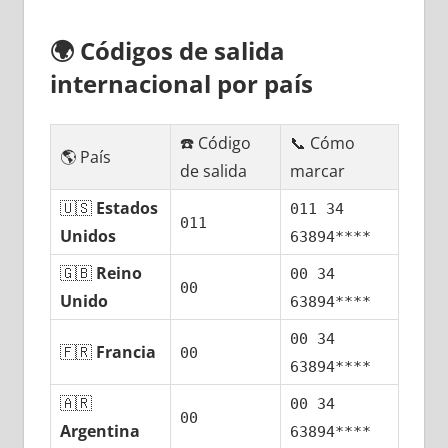
🌍
Códigos dе salida
internacional pοr país
☎️ Código
📞 Cómo
🌎 País
dе salida
marcar
🇺🇸
Estados
011 34
011
Unidos
63894****
🇬🇧
Reino
00 34
00
Unido
63894****
00 34
🇫🇷
Francia
00
63894****
🇦🇷
00 34
00
Argentina
63894****