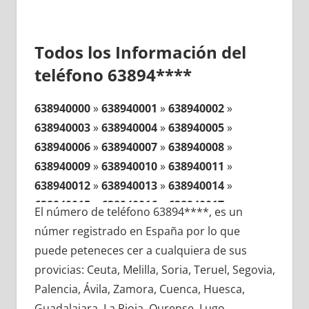
Todos los Información del
teléfono 63894****
638940000
»
638940001
»
638940002
»
638940003
»
638940004
»
638940005
»
638940006
»
638940007
»
638940008
»
638940009
»
638940010
»
638940011
»
638940012
»
638940013
»
638940014
»
638940015
»
638940016
»
638940017
»
El número de teléfono 63894****, es un
638940018
»
638940019
»
638940020
»
númer registrado en España por lo que
638940021
»
638940022
»
638940023
»
puede peteneces cer a cualquiera de sus
638940024
»
638940025
»
638940026
»
provicias: Ceuta, Melilla, Soria, Teruel, Segovia,
638940027
»
638940028
»
638940029
»
Palencia, Ávila, Zamora, Cuenca, Huesca,
638940030
»
638940031
»
638940032
»
Guadalajara, La Rioja, Ourense, Lugo,