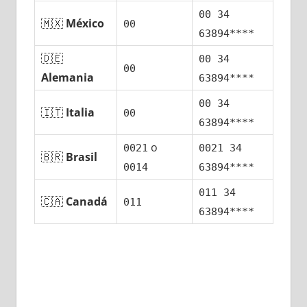
00 34
🇲🇽
México
00
63894****
🇩🇪
00 34
00
Alemania
63894****
00 34
🇮🇹
Italia
00
63894****
ο
0021
0021 34
🇧🇷
Brasil
0014
63894****
011 34
🇨🇦
Canadá
011
63894****