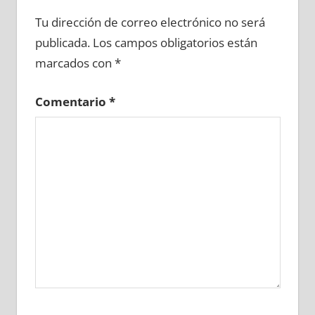
638940081
»
638940082
»
638940083
»
Tu dirección de correo electrónico no será
638940084
»
638940085
»
638940086
»
publicada.
Los campos obligatorios están
638940087
»
638940088
»
638940089
»
marcados con
*
638940090
»
638940091
»
638940092
»
638940093
»
638940094
»
638940095
»
Comentario
*
638940096
»
638940097
»
638940098
»
638940099
»
638940100
»
638940101
»
638940102
»
638940103
»
638940104
»
638940105
»
638940106
»
638940107
»
638940108
»
638940109
»
638940110
»
638940111
»
638940112
»
638940113
»
638940114
»
638940115
»
638940116
»
638940117
»
638940118
»
638940119
»
638940120
»
638940121
»
638940122
»
638940123
»
638940124
»
638940125
»
638940126
»
638940127
»
638940128
»