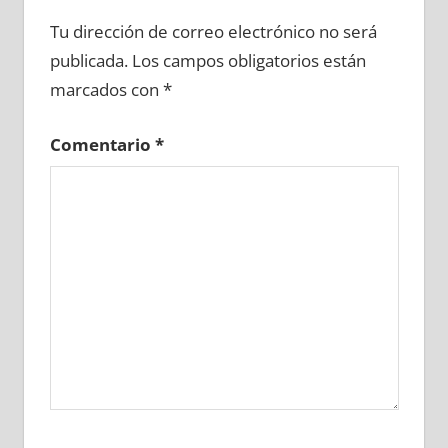
639080081
»
639080082
»
639080083
»
Tu dirección de correo electrónico no será
639080084
»
639080085
»
639080086
»
publicada.
Los campos obligatorios están
639080087
»
639080088
»
639080089
»
marcados con
*
639080090
»
639080091
»
639080092
»
639080093
»
639080094
»
639080095
»
Comentario
*
639080096
»
639080097
»
639080098
»
639080099
»
639080100
»
639080101
»
639080102
»
639080103
»
639080104
»
639080105
»
639080106
»
639080107
»
639080108
»
639080109
»
639080110
»
639080111
»
639080112
»
639080113
»
639080114
»
639080115
»
639080116
»
639080117
»
639080118
»
639080119
»
639080120
»
639080121
»
639080122
»
639080123
»
639080124
»
639080125
»
639080126
»
639080127
»
639080128
»