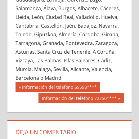
639080033
»
639080034
»
639080035
»
Salamanca, Álava, Burgos, Albacete, Cáceres,
639080036
»
639080037
»
639080038
»
Lleida, León, Ciudad Real, Valladolid, Huelva,
639080039
»
639080040
»
639080041
»
Cantabria, Castellón, Jaén, Badajoz, Navarra,
639080042
»
639080043
»
639080044
»
Toledo, Gipuzkoa, Almería, Córdoba, Girona,
639080045
»
639080046
»
639080047
»
Tarragona, Granada, Pontevedra, Zaragoza,
639080048
»
639080049
»
639080050
»
Asturias, Santa Cruz de Tenerife, A Coruña,
639080051
»
639080052
»
639080053
»
Vizcaya, Las Palmas, Islas Baleares, Cádiz,
639080054
»
639080055
»
639080056
»
Murcia, Málaga, Sevilla, Alicante, Valencia,
639080057
»
639080058
»
639080059
»
Barcelona o Madrid.
639080060
»
639080061
»
639080062
»
Navegación
63908
Entrada
Información del teléfono 69598****
639080063
»
639080064
»
639080065
»
anterior:
de
Siguiente
Información del teléfono 72250****
639080066
»
639080067
»
639080068
»
entrada:
entradas
639080069
»
639080070
»
639080071
»
639080072
»
639080073
»
639080074
»
639080075
»
639080076
»
639080077
»
DEJA UN COMENTARIO
639080078
»
639080079
»
639080080
»