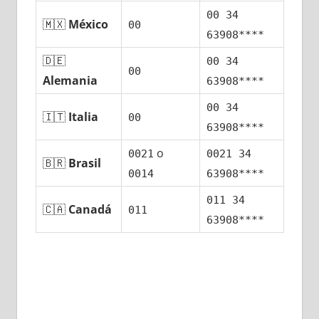
00 34
🇲🇽
México
00
63908****
🇩🇪
00 34
00
Alemania
63908****
00 34
🇮🇹
Italia
00
63908****
ο
0021
0021 34
🇧🇷
Brasil
0014
63908****
011 34
🇨🇦
Canadá
011
63908****