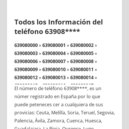
Todos los Información del
teléfono 63908****
639080000
»
639080001
»
639080002
»
639080003
»
639080004
»
639080005
»
639080006
»
639080007
»
639080008
»
639080009
»
639080010
»
639080011
»
639080012
»
639080013
»
639080014
»
639080015
»
639080016
»
639080017
»
El número de teléfono 63908****, es un
639080018
»
639080019
»
639080020
»
númer registrado en España por lo que
639080021
»
639080022
»
639080023
»
puede peteneces cer a cualquiera de sus
639080024
»
639080025
»
639080026
»
provicias: Ceuta, Melilla, Soria, Teruel, Segovia,
639080027
»
639080028
»
639080029
»
Palencia, Ávila, Zamora, Cuenca, Huesca,
639080030
»
639080031
»
639080032
»
Guadalajara, La Rioja, Ourense, Lugo,