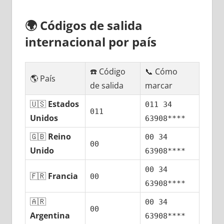
🌍
Códigos dе salida
internacional pοr país
☎️ Código
📞 Cómo
🌎 País
dе salida
marcar
🇺🇸
Estados
011 34
011
Unidos
63908****
🇬🇧
Reino
00 34
00
Unido
63908****
00 34
🇫🇷
Francia
00
63908****
🇦🇷
00 34
00
Argentina
63908****