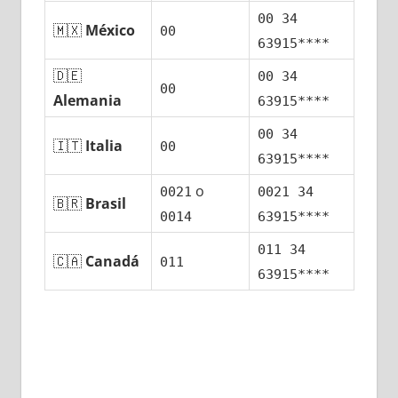
00 34
🇲🇽
México
00
63915****
🇩🇪
00 34
00
Alemania
63915****
00 34
🇮🇹
Italia
00
63915****
ο
0021
0021 34
🇧🇷
Brasil
0014
63915****
011 34
🇨🇦
Canadá
011
63915****