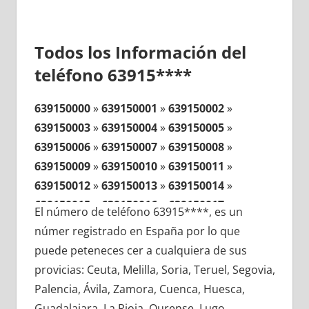
Todos los Información del
teléfono 63915****
639150000
»
639150001
»
639150002
»
639150003
»
639150004
»
639150005
»
639150006
»
639150007
»
639150008
»
639150009
»
639150010
»
639150011
»
639150012
»
639150013
»
639150014
»
639150015
»
639150016
»
639150017
»
El número de teléfono 63915****, es un
639150018
»
639150019
»
639150020
»
númer registrado en España por lo que
639150021
»
639150022
»
639150023
»
puede peteneces cer a cualquiera de sus
639150024
»
639150025
»
639150026
»
provicias: Ceuta, Melilla, Soria, Teruel, Segovia,
639150027
»
639150028
»
639150029
»
Palencia, Ávila, Zamora, Cuenca, Huesca,
639150030
»
639150031
»
639150032
»
Guadalajara, La Rioja, Ourense, Lugo,