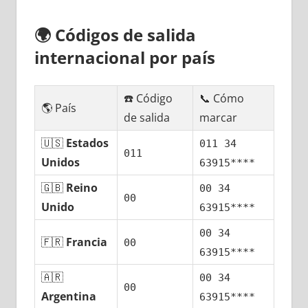
🌍
Códigos dе salida
internacional pοr país
☎️ Código
📞 Cómo
🌎 País
dе salida
marcar
🇺🇸
Estados
011 34
011
Unidos
63915****
🇬🇧
Reino
00 34
00
Unido
63915****
00 34
🇫🇷
Francia
00
63915****
🇦🇷
00 34
00
Argentina
63915****