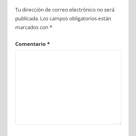
639150081
»
639150082
»
639150083
»
Tu dirección de correo electrónico no será
639150084
»
639150085
»
639150086
»
publicada.
Los campos obligatorios están
639150087
»
639150088
»
639150089
»
marcados con
*
639150090
»
639150091
»
639150092
»
639150093
»
639150094
»
639150095
»
Comentario
*
639150096
»
639150097
»
639150098
»
639150099
»
639150100
»
639150101
»
639150102
»
639150103
»
639150104
»
639150105
»
639150106
»
639150107
»
639150108
»
639150109
»
639150110
»
639150111
»
639150112
»
639150113
»
639150114
»
639150115
»
639150116
»
639150117
»
639150118
»
639150119
»
639150120
»
639150121
»
639150122
»
639150123
»
639150124
»
639150125
»
639150126
»
639150127
»
639150128
»