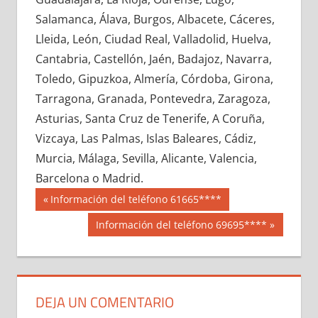
639150033
»
639150034
»
639150035
»
Salamanca, Álava, Burgos, Albacete, Cáceres,
639150036
»
639150037
»
639150038
»
Lleida, León, Ciudad Real, Valladolid, Huelva,
639150039
»
639150040
»
639150041
»
Cantabria, Castellón, Jaén, Badajoz, Navarra,
639150042
»
639150043
»
639150044
»
Toledo, Gipuzkoa, Almería, Córdoba, Girona,
639150045
»
639150046
»
639150047
»
Tarragona, Granada, Pontevedra, Zaragoza,
639150048
»
639150049
»
639150050
»
Asturias, Santa Cruz de Tenerife, A Coruña,
639150051
»
639150052
»
639150053
»
Vizcaya, Las Palmas, Islas Baleares, Cádiz,
639150054
»
639150055
»
639150056
»
Murcia, Málaga, Sevilla, Alicante, Valencia,
639150057
»
639150058
»
639150059
»
Barcelona o Madrid.
639150060
»
639150061
»
639150062
»
Navegación
63915
Entrada
Información del teléfono 61665****
639150063
»
639150064
»
639150065
»
anterior:
de
Siguiente
Información del teléfono 69695****
639150066
»
639150067
»
639150068
»
entrada:
entradas
639150069
»
639150070
»
639150071
»
639150072
»
639150073
»
639150074
»
639150075
»
639150076
»
639150077
»
DEJA UN COMENTARIO
639150078
»
639150079
»
639150080
»