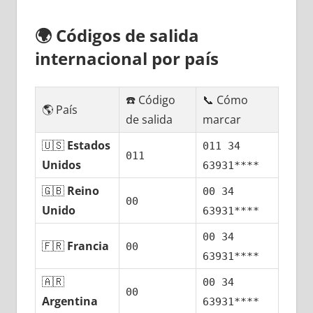
🌍
Códigos dе salida
internacional pοr país
☎️ Código
📞 Cómo
🌎 País
dе salida
marcar
🇺🇸
Estados
011 34
011
Unidos
63931****
🇬🇧
Reino
00 34
00
Unido
63931****
00 34
🇫🇷
Francia
00
63931****
🇦🇷
00 34
00
Argentina
63931****