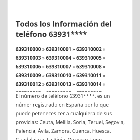
Todos los Información del
teléfono 63931****
639310000
»
639310001
»
639310002
»
639310003
»
639310004
»
639310005
»
639310006
»
639310007
»
639310008
»
639310009
»
639310010
»
639310011
»
639310012
»
639310013
»
639310014
»
639310015
»
639310016
»
639310017
»
El número de teléfono 63931****, es un
639310018
»
639310019
»
639310020
»
númer registrado en España por lo que
639310021
»
639310022
»
639310023
»
puede peteneces cer a cualquiera de sus
639310024
»
639310025
»
639310026
»
provicias: Ceuta, Melilla, Soria, Teruel, Segovia,
639310027
»
639310028
»
639310029
»
Palencia, Ávila, Zamora, Cuenca, Huesca,
639310030
»
639310031
»
639310032
»
Guadalajara, La Rioja, Ourense, Lugo,