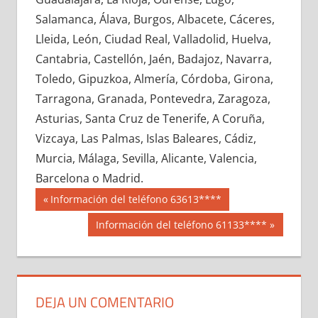
639310033
»
639310034
»
639310035
»
Salamanca, Álava, Burgos, Albacete, Cáceres,
639310036
»
639310037
»
639310038
»
Lleida, León, Ciudad Real, Valladolid, Huelva,
639310039
»
639310040
»
639310041
»
Cantabria, Castellón, Jaén, Badajoz, Navarra,
639310042
»
639310043
»
639310044
»
Toledo, Gipuzkoa, Almería, Córdoba, Girona,
639310045
»
639310046
»
639310047
»
Tarragona, Granada, Pontevedra, Zaragoza,
639310048
»
639310049
»
639310050
»
Asturias, Santa Cruz de Tenerife, A Coruña,
639310051
»
639310052
»
639310053
»
Vizcaya, Las Palmas, Islas Baleares, Cádiz,
639310054
»
639310055
»
639310056
»
Murcia, Málaga, Sevilla, Alicante, Valencia,
639310057
»
639310058
»
639310059
»
Barcelona o Madrid.
639310060
»
639310061
»
639310062
»
Navegación
63931
Entrada
Información del teléfono 63613****
639310063
»
639310064
»
639310065
»
anterior:
de
Siguiente
Información del teléfono 61133****
639310066
»
639310067
»
639310068
»
entrada:
entradas
639310069
»
639310070
»
639310071
»
639310072
»
639310073
»
639310074
»
639310075
»
639310076
»
639310077
»
DEJA UN COMENTARIO
639310078
»
639310079
»
639310080
»