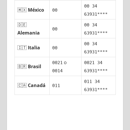
00 34
🇲🇽
México
00
63931****
🇩🇪
00 34
00
Alemania
63931****
00 34
🇮🇹
Italia
00
63931****
ο
0021
0021 34
🇧🇷
Brasil
0014
63931****
011 34
🇨🇦
Canadá
011
63931****