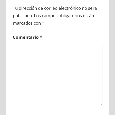
639310081
»
639310082
»
639310083
»
Tu dirección de correo electrónico no será
639310084
»
639310085
»
639310086
»
publicada.
Los campos obligatorios están
639310087
»
639310088
»
639310089
»
marcados con
*
639310090
»
639310091
»
639310092
»
639310093
»
639310094
»
639310095
»
Comentario
*
639310096
»
639310097
»
639310098
»
639310099
»
639310100
»
639310101
»
639310102
»
639310103
»
639310104
»
639310105
»
639310106
»
639310107
»
639310108
»
639310109
»
639310110
»
639310111
»
639310112
»
639310113
»
639310114
»
639310115
»
639310116
»
639310117
»
639310118
»
639310119
»
639310120
»
639310121
»
639310122
»
639310123
»
639310124
»
639310125
»
639310126
»
639310127
»
639310128
»