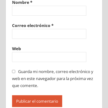
Nombre
*
639450129
»
639450130
»
639450131
»
639450132
»
639450133
»
639450134
»
639450135
»
639450136
»
639450137
»
639450138
»
639450139
»
639450140
»
Correo electrónico
*
639450141
»
639450142
»
639450143
»
639450144
»
639450145
»
639450146
»
639450147
»
639450148
»
639450149
»
Web
639450150
»
639450151
»
639450152
»
639450153
»
639450154
»
639450155
»
639450156
»
639450157
»
639450158
»
Guarda mi nombre, correo electrónico y
639450159
»
639450160
»
639450161
»
639450162
»
639450163
»
639450164
»
web en este navegador para la próxima vez
639450165
»
639450166
»
639450167
»
que comente.
639450168
»
639450169
»
639450170
»
639450171
»
639450172
»
639450173
»
639450174
»
639450175
»
639450176
»