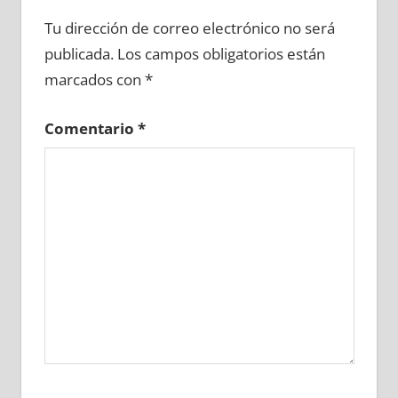
639450081
»
639450082
»
639450083
»
Tu dirección de correo electrónico no será
639450084
»
639450085
»
639450086
»
publicada.
Los campos obligatorios están
639450087
»
639450088
»
639450089
»
marcados con
*
639450090
»
639450091
»
639450092
»
639450093
»
639450094
»
639450095
»
Comentario
*
639450096
»
639450097
»
639450098
»
639450099
»
639450100
»
639450101
»
639450102
»
639450103
»
639450104
»
639450105
»
639450106
»
639450107
»
639450108
»
639450109
»
639450110
»
639450111
»
639450112
»
639450113
»
639450114
»
639450115
»
639450116
»
639450117
»
639450118
»
639450119
»
639450120
»
639450121
»
639450122
»
639450123
»
639450124
»
639450125
»
639450126
»
639450127
»
639450128
»