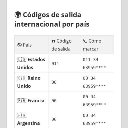
🌍
Códigos dе salida
internacional pοr país
☎️ Código
📞 Cómo
🌎 País
dе salida
marcar
🇺🇸
Estados
011 34
011
Unidos
63959****
🇬🇧
Reino
00 34
00
Unido
63959****
00 34
🇫🇷
Francia
00
63959****
🇦🇷
00 34
00
Argentina
63959****