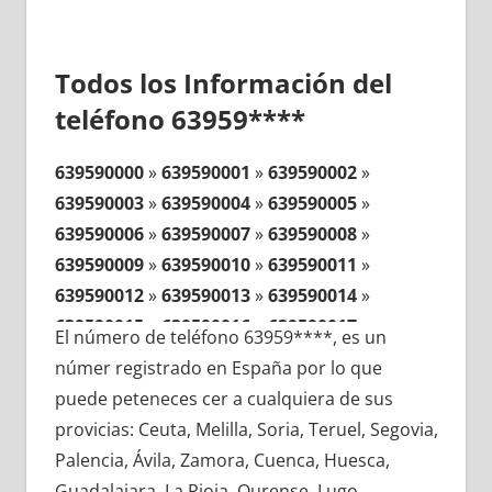
Todos los Información del
teléfono 63959****
639590000
»
639590001
»
639590002
»
639590003
»
639590004
»
639590005
»
639590006
»
639590007
»
639590008
»
639590009
»
639590010
»
639590011
»
639590012
»
639590013
»
639590014
»
639590015
»
639590016
»
639590017
»
El número de teléfono 63959****, es un
639590018
»
639590019
»
639590020
»
númer registrado en España por lo que
639590021
»
639590022
»
639590023
»
puede peteneces cer a cualquiera de sus
639590024
»
639590025
»
639590026
»
provicias: Ceuta, Melilla, Soria, Teruel, Segovia,
639590027
»
639590028
»
639590029
»
Palencia, Ávila, Zamora, Cuenca, Huesca,
639590030
»
639590031
»
639590032
»
Guadalajara, La Rioja, Ourense, Lugo,