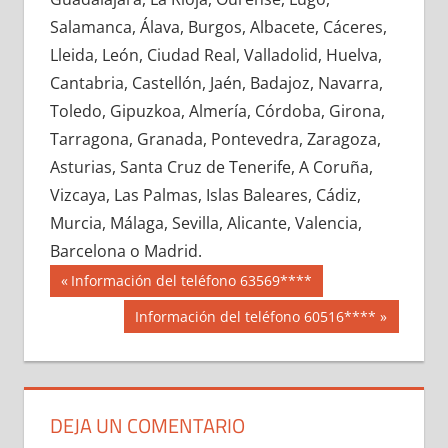
639590033
»
639590034
»
639590035
»
Salamanca, Álava, Burgos, Albacete, Cáceres,
639590036
»
639590037
»
639590038
»
Lleida, León, Ciudad Real, Valladolid, Huelva,
639590039
»
639590040
»
639590041
»
Cantabria, Castellón, Jaén, Badajoz, Navarra,
639590042
»
639590043
»
639590044
»
Toledo, Gipuzkoa, Almería, Córdoba, Girona,
639590045
»
639590046
»
639590047
»
Tarragona, Granada, Pontevedra, Zaragoza,
639590048
»
639590049
»
639590050
»
Asturias, Santa Cruz de Tenerife, A Coruña,
639590051
»
639590052
»
639590053
»
Vizcaya, Las Palmas, Islas Baleares, Cádiz,
639590054
»
639590055
»
639590056
»
Murcia, Málaga, Sevilla, Alicante, Valencia,
639590057
»
639590058
»
639590059
»
Barcelona o Madrid.
639590060
»
639590061
»
639590062
»
Navegación
63959
Entrada
Información del teléfono 63569****
639590063
»
639590064
»
639590065
»
anterior:
de
Siguiente
Información del teléfono 60516****
639590066
»
639590067
»
639590068
»
entrada:
entradas
639590069
»
639590070
»
639590071
»
639590072
»
639590073
»
639590074
»
639590075
»
639590076
»
639590077
»
DEJA UN COMENTARIO
639590078
»
639590079
»
639590080
»