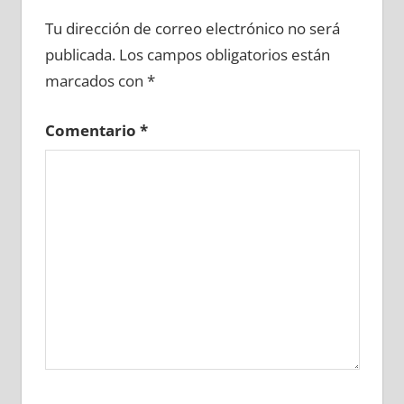
639590081
»
639590082
»
639590083
»
Tu dirección de correo electrónico no será
639590084
»
639590085
»
639590086
»
publicada.
Los campos obligatorios están
639590087
»
639590088
»
639590089
»
marcados con
*
639590090
»
639590091
»
639590092
»
639590093
»
639590094
»
639590095
»
Comentario
*
639590096
»
639590097
»
639590098
»
639590099
»
639590100
»
639590101
»
639590102
»
639590103
»
639590104
»
639590105
»
639590106
»
639590107
»
639590108
»
639590109
»
639590110
»
639590111
»
639590112
»
639590113
»
639590114
»
639590115
»
639590116
»
639590117
»
639590118
»
639590119
»
639590120
»
639590121
»
639590122
»
639590123
»
639590124
»
639590125
»
639590126
»
639590127
»
639590128
»