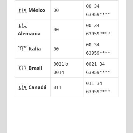
00 34
🇲🇽
México
00
63959****
🇩🇪
00 34
00
Alemania
63959****
00 34
🇮🇹
Italia
00
63959****
ο
0021
0021 34
🇧🇷
Brasil
0014
63959****
011 34
🇨🇦
Canadá
011
63959****