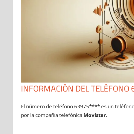
INFORMACIÓN DEL TELÉFONO 
El número dе teléfono 63975**** es un teléfon
pοr la compañía telefónica
Movistar
.