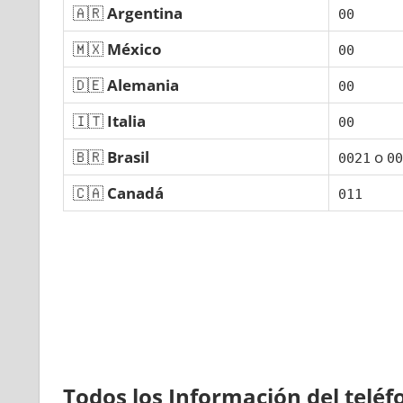
🇦🇷
Argentina
00
🇲🇽
México
00
🇩🇪
Alemania
00
🇮🇹
Italia
00
🇧🇷
Brasil
ο
0021
00
🇨🇦
Canadá
011
Todos los Información del telé