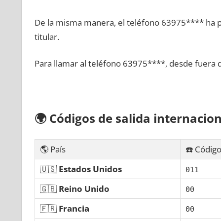
De la misma manera, el teléfono 63975**** ha po
titular.
Para llamar al teléfono 63975****, desde fuera 
🌍
Códigos dе salida internacion
🌎 País
☎️ Código
🇺🇸
Estados Unidos
011
🇬🇧
Reino Unido
00
🇫🇷
Francia
00