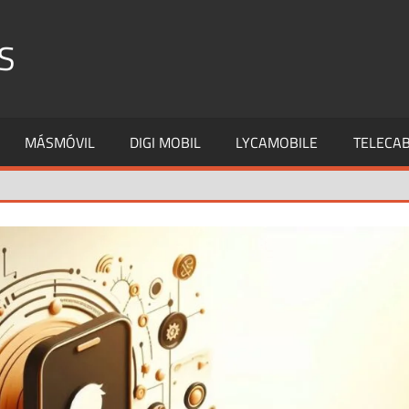
S
MÁSMÓVIL
DIGI MOBIL
LYCAMOBILE
TELECAB