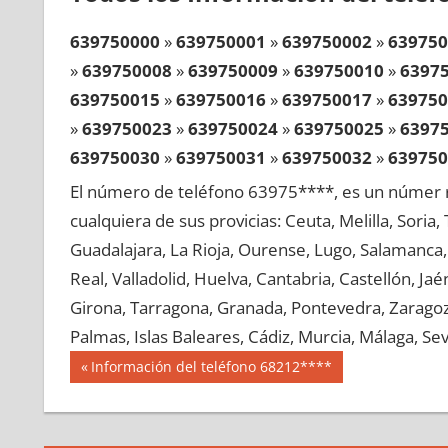
639750000
»
639750001
»
639750002
»
639750
»
639750008
»
639750009
»
639750010
»
6397
639750015
»
639750016
»
639750017
»
639750
»
639750023
»
639750024
»
639750025
»
6397
639750030
»
639750031
»
639750032
»
639750
»
639750038
»
639750039
»
639750040
»
6397
El número de teléfono 63975****, es un númer r
639750045
»
639750046
»
639750047
»
639750
cualquiera de sus provicias: Ceuta, Melilla, Soria
»
639750053
»
639750054
»
639750055
»
6397
Guadalajara, La Rioja, Ourense, Lugo, Salamanca, 
639750060
»
639750061
»
639750062
»
639750
Real, Valladolid, Huelva, Cantabria, Castellón, J
»
639750068
»
639750069
»
639750070
»
6397
Girona, Tarragona, Granada, Pontevedra, Zaragoza
639750075
»
639750076
»
639750077
»
639750
Palmas, Islas Baleares, Cádiz, Murcia, Málaga, Sevi
»
639750083
»
639750084
»
639750085
»
6397
Navegación
63975
Entrada
Información del teléfono 68212****
639750090
»
639750091
»
639750092
»
639750
anterior:
de
»
639750098
»
639750099
»
639750100
»
6397
entradas
639750105
»
639750106
»
639750107
»
639750