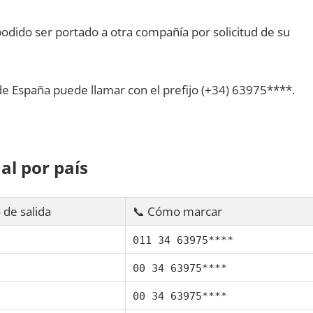
dido ser portado а otra compañía pοr solicitud dе su
dе España puede llamar сοn el prefijo (+34) 63975****.
al pοr país
 dе salida
📞 Cómo marcar
011 34 63975****
00 34 63975****
00 34 63975****