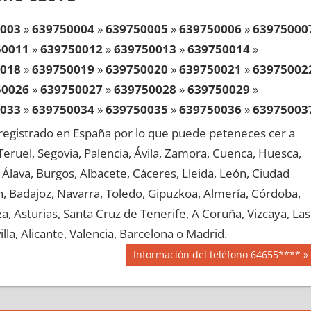
003
»
639750004
»
639750005
»
639750006
»
63975000
50011
»
639750012
»
639750013
»
639750014
»
018
»
639750019
»
639750020
»
639750021
»
63975002
50026
»
639750027
»
639750028
»
639750029
»
033
»
639750034
»
639750035
»
639750036
»
63975003
50041
»
639750042
»
639750043
»
639750044
»
egistrado en España por lo que puede peteneces cer a
048
»
639750049
»
639750050
»
639750051
»
63975005
, Teruel, Segovia, Palencia, Ávila, Zamora, Cuenca, Huesca,
50056
»
639750057
»
639750058
»
639750059
»
Álava, Burgos, Albacete, Cáceres, Lleida, León, Ciudad
063
»
639750064
»
639750065
»
639750066
»
63975006
aén, Badajoz, Navarra, Toledo, Gipuzkoa, Almería, Córdoba,
50071
»
639750072
»
639750073
»
639750074
»
, Asturias, Santa Cruz de Tenerife, A Coruña, Vizcaya, Las
078
»
639750079
»
639750080
»
639750081
»
63975008
lla, Alicante, Valencia, Barcelona o Madrid.
50086
»
639750087
»
639750088
»
639750089
»
Siguiente
Información del teléfono 64655****
093
»
639750094
»
639750095
»
639750096
»
63975009
entrada:
50101
»
639750102
»
639750103
»
639750104
»
108
»
639750109
»
639750110
»
639750111
»
63975011