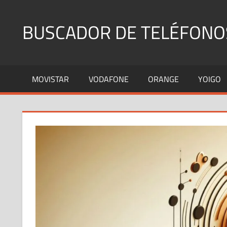
Saltar
al
BUSCADOR DE TELÉFONO
contenido
Identifica
Números
MOVISTAR
VODAFONE
ORANGE
YOIGO
Fijos
y
Móviles