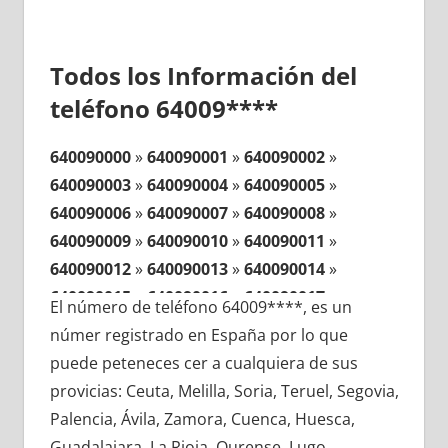
Todos los Información del
teléfono 64009****
640090000
»
640090001
»
640090002
»
640090003
»
640090004
»
640090005
»
640090006
»
640090007
»
640090008
»
640090009
»
640090010
»
640090011
»
640090012
»
640090013
»
640090014
»
640090015
»
640090016
»
640090017
»
El número de teléfono 64009****, es un
640090018
»
640090019
»
640090020
»
númer registrado en España por lo que
640090021
»
640090022
»
640090023
»
puede peteneces cer a cualquiera de sus
640090024
»
640090025
»
640090026
»
provicias: Ceuta, Melilla, Soria, Teruel, Segovia,
640090027
»
640090028
»
640090029
»
Palencia, Ávila, Zamora, Cuenca, Huesca,
640090030
»
640090031
»
640090032
»
Guadalajara, La Rioja, Ourense, Lugo,