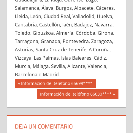
640090033
»
640090034
»
640090035
»
Salamanca, Álava, Burgos, Albacete, Cáceres,
640090036
»
640090037
»
640090038
»
Lleida, León, Ciudad Real, Valladolid, Huelva,
640090039
»
640090040
»
640090041
»
Cantabria, Castellón, Jaén, Badajoz, Navarra,
640090042
»
640090043
»
640090044
»
Toledo, Gipuzkoa, Almería, Córdoba, Girona,
640090045
»
640090046
»
640090047
»
Tarragona, Granada, Pontevedra, Zaragoza,
640090048
»
640090049
»
640090050
»
Asturias, Santa Cruz de Tenerife, A Coruña,
640090051
»
640090052
»
640090053
»
Vizcaya, Las Palmas, Islas Baleares, Cádiz,
640090054
»
640090055
»
640090056
»
Murcia, Málaga, Sevilla, Alicante, Valencia,
640090057
»
640090058
»
640090059
»
Barcelona o Madrid.
640090060
»
640090061
»
640090062
»
Navegación
64009
Entrada
Información del teléfono 65699****
640090063
»
640090064
»
640090065
»
anterior:
de
Siguiente
Información del teléfono 66030****
640090066
»
640090067
»
640090068
»
entrada:
entradas
640090069
»
640090070
»
640090071
»
640090072
»
640090073
»
640090074
»
640090075
»
640090076
»
640090077
»
DEJA UN COMENTARIO
640090078
»
640090079
»
640090080
»