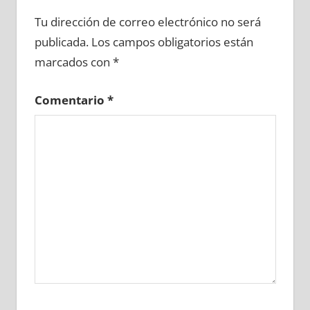
640090081
»
640090082
»
640090083
»
Tu dirección de correo electrónico no será
640090084
»
640090085
»
640090086
»
publicada.
Los campos obligatorios están
640090087
»
640090088
»
640090089
»
marcados con
*
640090090
»
640090091
»
640090092
»
640090093
»
640090094
»
640090095
»
Comentario
*
640090096
»
640090097
»
640090098
»
640090099
»
640090100
»
640090101
»
640090102
»
640090103
»
640090104
»
640090105
»
640090106
»
640090107
»
640090108
»
640090109
»
640090110
»
640090111
»
640090112
»
640090113
»
640090114
»
640090115
»
640090116
»
640090117
»
640090118
»
640090119
»
640090120
»
640090121
»
640090122
»
640090123
»
640090124
»
640090125
»
640090126
»
640090127
»
640090128
»