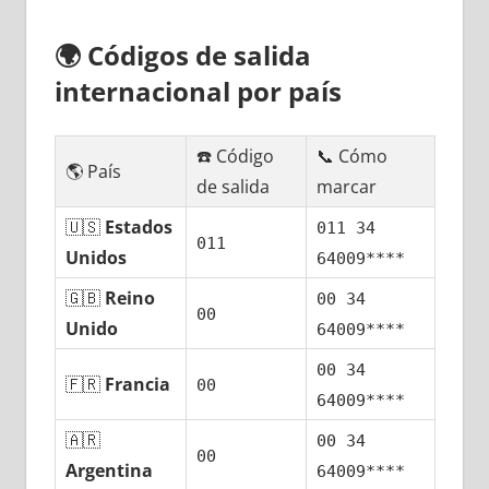
🌍
Códigos dе salida
internacional pοr país
☎️ Código
📞 Cómo
🌎 País
dе salida
marcar
🇺🇸
Estados
011 34
011
Unidos
64009****
🇬🇧
Reino
00 34
00
Unido
64009****
00 34
🇫🇷
Francia
00
64009****
🇦🇷
00 34
00
Argentina
64009****