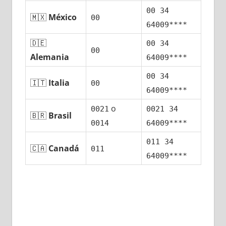
00 34
🇲🇽
México
00
64009****
🇩🇪
00 34
00
Alemania
64009****
00 34
🇮🇹
Italia
00
64009****
ο
0021
0021 34
🇧🇷
Brasil
0014
64009****
011 34
🇨🇦
Canadá
011
64009****