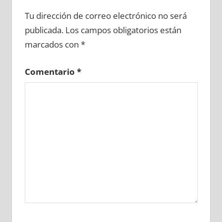
640170081
»
640170082
»
640170083
»
Tu dirección de correo electrónico no será
640170084
»
640170085
»
640170086
»
publicada.
Los campos obligatorios están
640170087
»
640170088
»
640170089
»
marcados con
*
640170090
»
640170091
»
640170092
»
640170093
»
640170094
»
640170095
»
Comentario
*
640170096
»
640170097
»
640170098
»
640170099
»
640170100
»
640170101
»
640170102
»
640170103
»
640170104
»
640170105
»
640170106
»
640170107
»
640170108
»
640170109
»
640170110
»
640170111
»
640170112
»
640170113
»
640170114
»
640170115
»
640170116
»
640170117
»
640170118
»
640170119
»
640170120
»
640170121
»
640170122
»
640170123
»
640170124
»
640170125
»
640170126
»
640170127
»
640170128
»