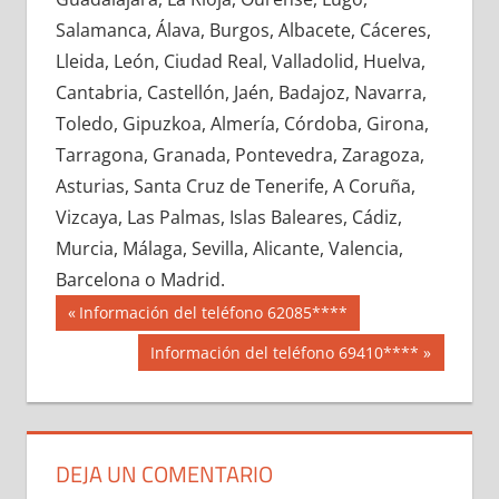
640170033
»
640170034
»
640170035
»
Salamanca, Álava, Burgos, Albacete, Cáceres,
640170036
»
640170037
»
640170038
»
Lleida, León, Ciudad Real, Valladolid, Huelva,
640170039
»
640170040
»
640170041
»
Cantabria, Castellón, Jaén, Badajoz, Navarra,
640170042
»
640170043
»
640170044
»
Toledo, Gipuzkoa, Almería, Córdoba, Girona,
640170045
»
640170046
»
640170047
»
Tarragona, Granada, Pontevedra, Zaragoza,
640170048
»
640170049
»
640170050
»
Asturias, Santa Cruz de Tenerife, A Coruña,
640170051
»
640170052
»
640170053
»
Vizcaya, Las Palmas, Islas Baleares, Cádiz,
640170054
»
640170055
»
640170056
»
Murcia, Málaga, Sevilla, Alicante, Valencia,
640170057
»
640170058
»
640170059
»
Barcelona o Madrid.
640170060
»
640170061
»
640170062
»
Navegación
64017
Entrada
Información del teléfono 62085****
640170063
»
640170064
»
640170065
»
anterior:
de
Siguiente
Información del teléfono 69410****
640170066
»
640170067
»
640170068
»
entrada:
entradas
640170069
»
640170070
»
640170071
»
640170072
»
640170073
»
640170074
»
640170075
»
640170076
»
640170077
»
DEJA UN COMENTARIO
640170078
»
640170079
»
640170080
»