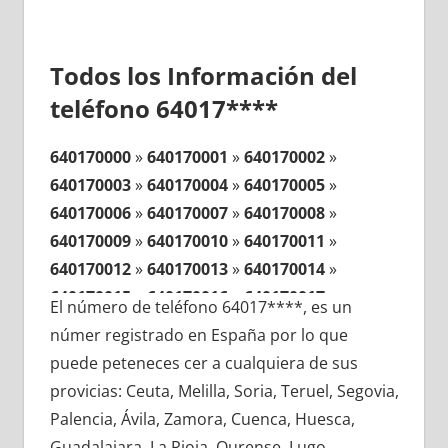
Todos los Información del
teléfono 64017****
640170000
»
640170001
»
640170002
»
640170003
»
640170004
»
640170005
»
640170006
»
640170007
»
640170008
»
640170009
»
640170010
»
640170011
»
640170012
»
640170013
»
640170014
»
640170015
»
640170016
»
640170017
»
El número de teléfono 64017****, es un
640170018
»
640170019
»
640170020
»
númer registrado en España por lo que
640170021
»
640170022
»
640170023
»
puede peteneces cer a cualquiera de sus
640170024
»
640170025
»
640170026
»
provicias: Ceuta, Melilla, Soria, Teruel, Segovia,
640170027
»
640170028
»
640170029
»
Palencia, Ávila, Zamora, Cuenca, Huesca,
640170030
»
640170031
»
640170032
»
Guadalajara, La Rioja, Ourense, Lugo,