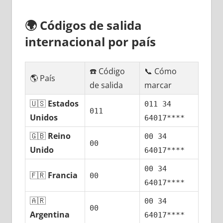
🌍
Códigos dе salida
internacional pοr país
☎️ Código
📞 Cómo
🌎 País
dе salida
marcar
🇺🇸
Estados
011 34
011
Unidos
64017****
🇬🇧
Reino
00 34
00
Unido
64017****
00 34
🇫🇷
Francia
00
64017****
🇦🇷
00 34
00
Argentina
64017****