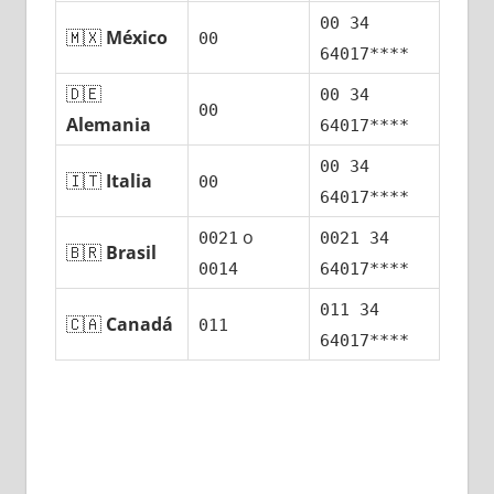
00 34
🇲🇽
México
00
64017****
🇩🇪
00 34
00
Alemania
64017****
00 34
🇮🇹
Italia
00
64017****
ο
0021
0021 34
🇧🇷
Brasil
0014
64017****
011 34
🇨🇦
Canadá
011
64017****