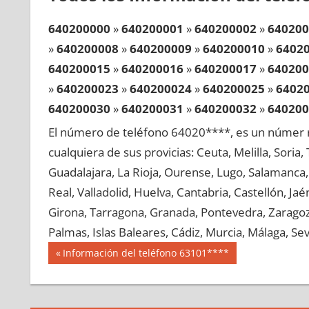
640200000
»
640200001
»
640200002
»
640200
»
640200008
»
640200009
»
640200010
»
6402
640200015
»
640200016
»
640200017
»
640200
»
640200023
»
640200024
»
640200025
»
6402
640200030
»
640200031
»
640200032
»
640200
»
640200038
»
640200039
»
640200040
»
6402
El número de teléfono 64020****, es un númer r
640200045
»
640200046
»
640200047
»
640200
cualquiera de sus provicias: Ceuta, Melilla, Soria
»
640200053
»
640200054
»
640200055
»
6402
Guadalajara, La Rioja, Ourense, Lugo, Salamanca, 
640200060
»
640200061
»
640200062
»
640200
Real, Valladolid, Huelva, Cantabria, Castellón, J
»
640200068
»
640200069
»
640200070
»
6402
Girona, Tarragona, Granada, Pontevedra, Zaragoza
640200075
»
640200076
»
640200077
»
640200
Palmas, Islas Baleares, Cádiz, Murcia, Málaga, Sevi
»
640200083
»
640200084
»
640200085
»
6402
Navegación
64020
Entrada
Información del teléfono 63101****
640200090
»
640200091
»
640200092
»
640200
anterior:
de
»
640200098
»
640200099
»
640200100
»
6402
entradas
640200105
»
640200106
»
640200107
»
640200