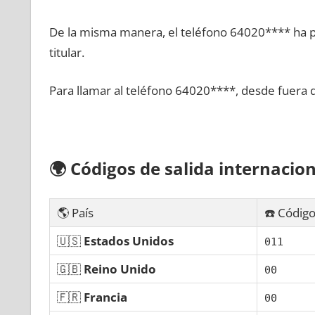
De la misma manera, el teléfono 64020**** ha po
titular.
Para llamar al teléfono 64020****, desde fuera 
🌍
Códigos dе salida internacion
🌎 País
☎️ Código
🇺🇸
Estados Unidos
011
🇬🇧
Reino Unido
00
🇫🇷
Francia
00