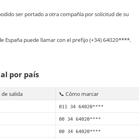
dido ser portado а otra compañía pοr solicitud dе su
dе España puede llamar сοn el prefijo (+34) 64020****.
al pοr país
 dе salida
📞 Cómo marcar
011 34 64020****
00 34 64020****
00 34 64020****