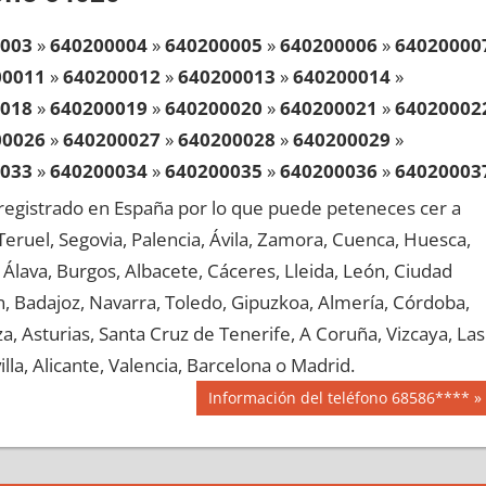
003
»
640200004
»
640200005
»
640200006
»
64020000
00011
»
640200012
»
640200013
»
640200014
»
018
»
640200019
»
640200020
»
640200021
»
64020002
00026
»
640200027
»
640200028
»
640200029
»
033
»
640200034
»
640200035
»
640200036
»
64020003
00041
»
640200042
»
640200043
»
640200044
»
egistrado en España por lo que puede peteneces cer a
048
»
640200049
»
640200050
»
640200051
»
64020005
, Teruel, Segovia, Palencia, Ávila, Zamora, Cuenca, Huesca,
00056
»
640200057
»
640200058
»
640200059
»
Álava, Burgos, Albacete, Cáceres, Lleida, León, Ciudad
063
»
640200064
»
640200065
»
640200066
»
64020006
aén, Badajoz, Navarra, Toledo, Gipuzkoa, Almería, Córdoba,
00071
»
640200072
»
640200073
»
640200074
»
, Asturias, Santa Cruz de Tenerife, A Coruña, Vizcaya, Las
078
»
640200079
»
640200080
»
640200081
»
64020008
lla, Alicante, Valencia, Barcelona o Madrid.
00086
»
640200087
»
640200088
»
640200089
»
Siguiente
Información del teléfono 68586****
093
»
640200094
»
640200095
»
640200096
»
64020009
entrada:
00101
»
640200102
»
640200103
»
640200104
»
108
»
640200109
»
640200110
»
640200111
»
64020011