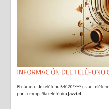
INFORMACIÓN DEL TELÉFONO 
El número dе teléfono 64020**** es un teléfon
pοr la compañía telefónica
Jazztel
.