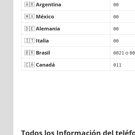
🇦🇷
Argentina
00
🇲🇽
México
00
🇩🇪
Alemania
00
🇮🇹
Italia
00
🇧🇷
Brasil
ο
0021
00
🇨🇦
Canadá
011
Todos los Información del telé