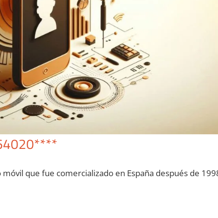
64020****
o móvil quе fue comercializado en España después dе 199