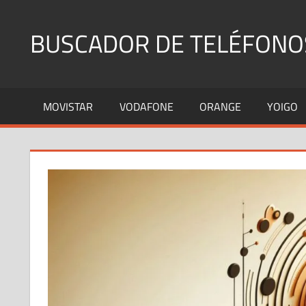
Saltar
al
BUSCADOR DE TELÉFONO
contenido
Identifica
Números
MOVISTAR
VODAFONE
ORANGE
YOIGO
Fijos
y
Móviles