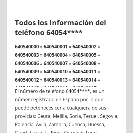
Todos los Información del
teléfono 64054****
640540000
»
640540001
»
640540002
»
640540003
»
640540004
»
640540005
»
640540006
»
640540007
»
640540008
»
640540009
»
640540010
»
640540011
»
640540012
»
640540013
»
640540014
»
640540015
»
640540016
»
640540017
»
El número de teléfono 64054****, es un
640540018
»
640540019
»
640540020
»
númer registrado en España por lo que
640540021
»
640540022
»
640540023
»
puede peteneces cer a cualquiera de sus
640540024
»
640540025
»
640540026
»
provicias: Ceuta, Melilla, Soria, Teruel, Segovia,
640540027
»
640540028
»
640540029
»
Palencia, Ávila, Zamora, Cuenca, Huesca,
640540030
»
640540031
»
640540032
»
Guadalajara, La Rioja, Ourense, Lugo,