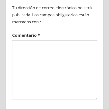
640540081
»
640540082
»
640540083
»
Tu dirección de correo electrónico no será
640540084
»
640540085
»
640540086
»
publicada.
Los campos obligatorios están
640540087
»
640540088
»
640540089
»
marcados con
*
640540090
»
640540091
»
640540092
»
640540093
»
640540094
»
640540095
»
Comentario
*
640540096
»
640540097
»
640540098
»
640540099
»
640540100
»
640540101
»
640540102
»
640540103
»
640540104
»
640540105
»
640540106
»
640540107
»
640540108
»
640540109
»
640540110
»
640540111
»
640540112
»
640540113
»
640540114
»
640540115
»
640540116
»
640540117
»
640540118
»
640540119
»
640540120
»
640540121
»
640540122
»
640540123
»
640540124
»
640540125
»
640540126
»
640540127
»
640540128
»