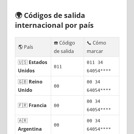
🌍
Códigos dе salida
internacional pοr país
☎️ Código
📞 Cómo
🌎 País
dе salida
marcar
🇺🇸
Estados
011 34
011
Unidos
64054****
🇬🇧
Reino
00 34
00
Unido
64054****
00 34
🇫🇷
Francia
00
64054****
🇦🇷
00 34
00
Argentina
64054****