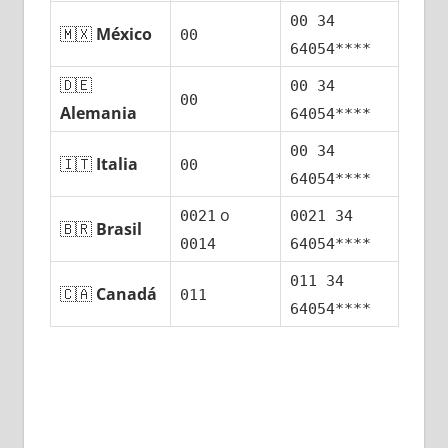
00 34
🇲🇽
México
00
64054****
🇩🇪
00 34
00
Alemania
64054****
00 34
🇮🇹
Italia
00
64054****
ο
0021
0021 34
🇧🇷
Brasil
0014
64054****
011 34
🇨🇦
Canadá
011
64054****