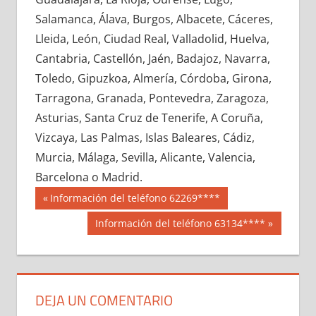
640540033
»
640540034
»
640540035
»
Salamanca, Álava, Burgos, Albacete, Cáceres,
640540036
»
640540037
»
640540038
»
Lleida, León, Ciudad Real, Valladolid, Huelva,
640540039
»
640540040
»
640540041
»
Cantabria, Castellón, Jaén, Badajoz, Navarra,
640540042
»
640540043
»
640540044
»
Toledo, Gipuzkoa, Almería, Córdoba, Girona,
640540045
»
640540046
»
640540047
»
Tarragona, Granada, Pontevedra, Zaragoza,
640540048
»
640540049
»
640540050
»
Asturias, Santa Cruz de Tenerife, A Coruña,
640540051
»
640540052
»
640540053
»
Vizcaya, Las Palmas, Islas Baleares, Cádiz,
640540054
»
640540055
»
640540056
»
Murcia, Málaga, Sevilla, Alicante, Valencia,
640540057
»
640540058
»
640540059
»
Barcelona o Madrid.
640540060
»
640540061
»
640540062
»
Navegación
64054
Entrada
Información del teléfono 62269****
640540063
»
640540064
»
640540065
»
anterior:
de
Siguiente
Información del teléfono 63134****
640540066
»
640540067
»
640540068
»
entrada:
entradas
640540069
»
640540070
»
640540071
»
640540072
»
640540073
»
640540074
»
640540075
»
640540076
»
640540077
»
DEJA UN COMENTARIO
640540078
»
640540079
»
640540080
»