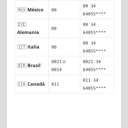
00 34
🇲🇽
México
00
64055****
🇩🇪
00 34
00
Alemania
64055****
00 34
🇮🇹
Italia
00
64055****
ο
0021
0021 34
🇧🇷
Brasil
0014
64055****
011 34
🇨🇦
Canadá
011
64055****