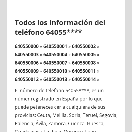
Todos los Información del
teléfono 64055****
640550000
»
640550001
»
640550002
»
640550003
»
640550004
»
640550005
»
640550006
»
640550007
»
640550008
»
640550009
»
640550010
»
640550011
»
640550012
»
640550013
»
640550014
»
640550015
»
640550016
»
640550017
»
El número de teléfono 64055****, es un
640550018
»
640550019
»
640550020
»
númer registrado en España por lo que
640550021
»
640550022
»
640550023
»
puede peteneces cer a cualquiera de sus
640550024
»
640550025
»
640550026
»
provicias: Ceuta, Melilla, Soria, Teruel, Segovia,
640550027
»
640550028
»
640550029
»
Palencia, Ávila, Zamora, Cuenca, Huesca,
640550030
»
640550031
»
640550032
»
Guadalajara, La Rioja, Ourense, Lugo,