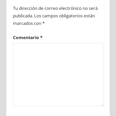
640550081
»
640550082
»
640550083
»
Tu dirección de correo electrónico no será
640550084
»
640550085
»
640550086
»
publicada.
Los campos obligatorios están
640550087
»
640550088
»
640550089
»
marcados con
*
640550090
»
640550091
»
640550092
»
640550093
»
640550094
»
640550095
»
Comentario
*
640550096
»
640550097
»
640550098
»
640550099
»
640550100
»
640550101
»
640550102
»
640550103
»
640550104
»
640550105
»
640550106
»
640550107
»
640550108
»
640550109
»
640550110
»
640550111
»
640550112
»
640550113
»
640550114
»
640550115
»
640550116
»
640550117
»
640550118
»
640550119
»
640550120
»
640550121
»
640550122
»
640550123
»
640550124
»
640550125
»
640550126
»
640550127
»
640550128
»