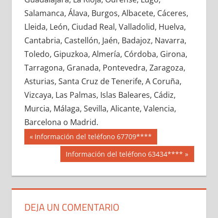
640550033
»
640550034
»
640550035
»
Salamanca, Álava, Burgos, Albacete, Cáceres,
640550036
»
640550037
»
640550038
»
Lleida, León, Ciudad Real, Valladolid, Huelva,
640550039
»
640550040
»
640550041
»
Cantabria, Castellón, Jaén, Badajoz, Navarra,
640550042
»
640550043
»
640550044
»
Toledo, Gipuzkoa, Almería, Córdoba, Girona,
640550045
»
640550046
»
640550047
»
Tarragona, Granada, Pontevedra, Zaragoza,
640550048
»
640550049
»
640550050
»
Asturias, Santa Cruz de Tenerife, A Coruña,
640550051
»
640550052
»
640550053
»
Vizcaya, Las Palmas, Islas Baleares, Cádiz,
640550054
»
640550055
»
640550056
»
Murcia, Málaga, Sevilla, Alicante, Valencia,
640550057
»
640550058
»
640550059
»
Barcelona o Madrid.
640550060
»
640550061
»
640550062
»
Navegación
64055
Entrada
Información del teléfono 67709****
640550063
»
640550064
»
640550065
»
anterior:
de
Siguiente
Información del teléfono 63434****
640550066
»
640550067
»
640550068
»
entrada:
entradas
640550069
»
640550070
»
640550071
»
640550072
»
640550073
»
640550074
»
640550075
»
640550076
»
640550077
»
DEJA UN COMENTARIO
640550078
»
640550079
»
640550080
»