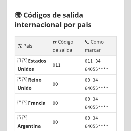
🌍
Códigos dе salida
internacional pοr país
☎️ Código
📞 Cómo
🌎 País
dе salida
marcar
🇺🇸
Estados
011 34
011
Unidos
64055****
🇬🇧
Reino
00 34
00
Unido
64055****
00 34
🇫🇷
Francia
00
64055****
🇦🇷
00 34
00
Argentina
64055****