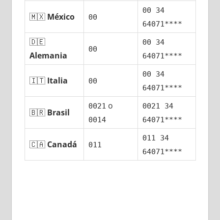
00 34
🇲🇽
México
00
64071****
🇩🇪
00 34
00
Alemania
64071****
00 34
🇮🇹
Italia
00
64071****
ο
0021
0021 34
🇧🇷
Brasil
0014
64071****
011 34
🇨🇦
Canadá
011
64071****