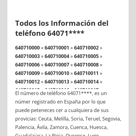
Todos los Información del
teléfono 64071****
640710000
»
640710001
»
640710002
»
640710003
»
640710004
»
640710005
»
640710006
»
640710007
»
640710008
»
640710009
»
640710010
»
640710011
»
640710012
»
640710013
»
640710014
»
640710015
»
640710016
»
640710017
»
El número de teléfono 64071****, es un
640710018
»
640710019
»
640710020
»
númer registrado en España por lo que
640710021
»
640710022
»
640710023
»
puede peteneces cer a cualquiera de sus
640710024
»
640710025
»
640710026
»
provicias: Ceuta, Melilla, Soria, Teruel, Segovia,
640710027
»
640710028
»
640710029
»
Palencia, Ávila, Zamora, Cuenca, Huesca,
640710030
»
640710031
»
640710032
»
Guadalajara, La Rioja, Ourense, Lugo,