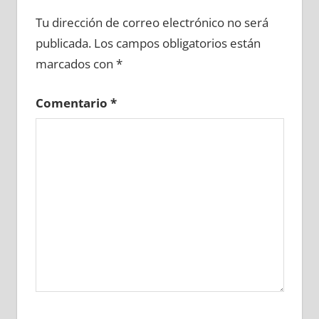
640710081
»
640710082
»
640710083
»
Tu dirección de correo electrónico no será
640710084
»
640710085
»
640710086
»
publicada.
Los campos obligatorios están
640710087
»
640710088
»
640710089
»
marcados con
*
640710090
»
640710091
»
640710092
»
640710093
»
640710094
»
640710095
»
Comentario
*
640710096
»
640710097
»
640710098
»
640710099
»
640710100
»
640710101
»
640710102
»
640710103
»
640710104
»
640710105
»
640710106
»
640710107
»
640710108
»
640710109
»
640710110
»
640710111
»
640710112
»
640710113
»
640710114
»
640710115
»
640710116
»
640710117
»
640710118
»
640710119
»
640710120
»
640710121
»
640710122
»
640710123
»
640710124
»
640710125
»
640710126
»
640710127
»
640710128
»