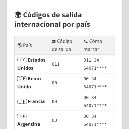
🌍
Códigos dе salida
internacional pοr país
☎️ Código
📞 Cómo
🌎 País
dе salida
marcar
🇺🇸
Estados
011 34
011
Unidos
64071****
🇬🇧
Reino
00 34
00
Unido
64071****
00 34
🇫🇷
Francia
00
64071****
🇦🇷
00 34
00
Argentina
64071****