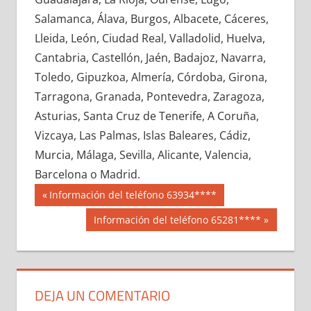
640710033
»
640710034
»
640710035
»
Salamanca, Álava, Burgos, Albacete, Cáceres,
640710036
»
640710037
»
640710038
»
Lleida, León, Ciudad Real, Valladolid, Huelva,
640710039
»
640710040
»
640710041
»
Cantabria, Castellón, Jaén, Badajoz, Navarra,
640710042
»
640710043
»
640710044
»
Toledo, Gipuzkoa, Almería, Córdoba, Girona,
640710045
»
640710046
»
640710047
»
Tarragona, Granada, Pontevedra, Zaragoza,
640710048
»
640710049
»
640710050
»
Asturias, Santa Cruz de Tenerife, A Coruña,
640710051
»
640710052
»
640710053
»
Vizcaya, Las Palmas, Islas Baleares, Cádiz,
640710054
»
640710055
»
640710056
»
Murcia, Málaga, Sevilla, Alicante, Valencia,
640710057
»
640710058
»
640710059
»
Barcelona o Madrid.
640710060
»
640710061
»
640710062
»
Navegación
64071
Entrada
Información del teléfono 63934****
640710063
»
640710064
»
640710065
»
anterior:
de
Siguiente
Información del teléfono 65281****
640710066
»
640710067
»
640710068
»
entrada:
entradas
640710069
»
640710070
»
640710071
»
640710072
»
640710073
»
640710074
»
640710075
»
640710076
»
640710077
»
DEJA UN COMENTARIO
640710078
»
640710079
»
640710080
»