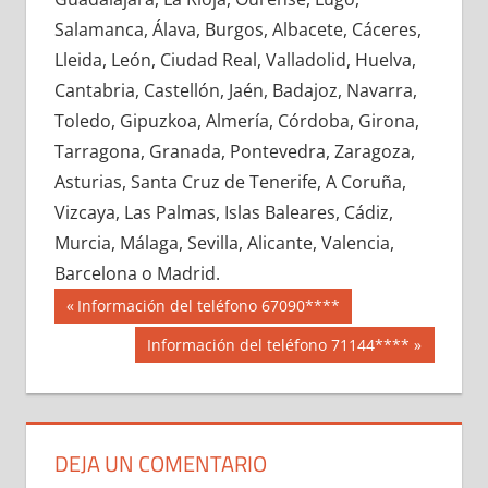
640800033
»
640800034
»
640800035
»
Salamanca, Álava, Burgos, Albacete, Cáceres,
640800036
»
640800037
»
640800038
»
Lleida, León, Ciudad Real, Valladolid, Huelva,
640800039
»
640800040
»
640800041
»
Cantabria, Castellón, Jaén, Badajoz, Navarra,
640800042
»
640800043
»
640800044
»
Toledo, Gipuzkoa, Almería, Córdoba, Girona,
640800045
»
640800046
»
640800047
»
Tarragona, Granada, Pontevedra, Zaragoza,
640800048
»
640800049
»
640800050
»
Asturias, Santa Cruz de Tenerife, A Coruña,
640800051
»
640800052
»
640800053
»
Vizcaya, Las Palmas, Islas Baleares, Cádiz,
640800054
»
640800055
»
640800056
»
Murcia, Málaga, Sevilla, Alicante, Valencia,
640800057
»
640800058
»
640800059
»
Barcelona o Madrid.
640800060
»
640800061
»
640800062
»
Navegación
64080
Entrada
Información del teléfono 67090****
640800063
»
640800064
»
640800065
»
anterior:
de
Siguiente
Información del teléfono 71144****
640800066
»
640800067
»
640800068
»
entrada:
entradas
640800069
»
640800070
»
640800071
»
640800072
»
640800073
»
640800074
»
640800075
»
640800076
»
640800077
»
DEJA UN COMENTARIO
640800078
»
640800079
»
640800080
»