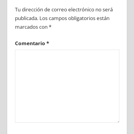
640800081
»
640800082
»
640800083
»
Tu dirección de correo electrónico no será
640800084
»
640800085
»
640800086
»
publicada.
Los campos obligatorios están
640800087
»
640800088
»
640800089
»
marcados con
*
640800090
»
640800091
»
640800092
»
640800093
»
640800094
»
640800095
»
Comentario
*
640800096
»
640800097
»
640800098
»
640800099
»
640800100
»
640800101
»
640800102
»
640800103
»
640800104
»
640800105
»
640800106
»
640800107
»
640800108
»
640800109
»
640800110
»
640800111
»
640800112
»
640800113
»
640800114
»
640800115
»
640800116
»
640800117
»
640800118
»
640800119
»
640800120
»
640800121
»
640800122
»
640800123
»
640800124
»
640800125
»
640800126
»
640800127
»
640800128
»