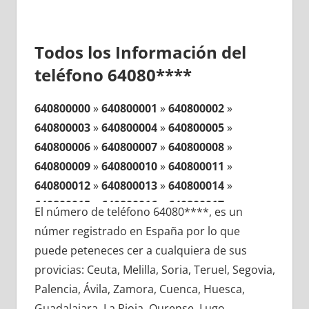
Todos los Información del
teléfono 64080****
640800000
»
640800001
»
640800002
»
640800003
»
640800004
»
640800005
»
640800006
»
640800007
»
640800008
»
640800009
»
640800010
»
640800011
»
640800012
»
640800013
»
640800014
»
640800015
»
640800016
»
640800017
»
El número de teléfono 64080****, es un
640800018
»
640800019
»
640800020
»
númer registrado en España por lo que
640800021
»
640800022
»
640800023
»
puede peteneces cer a cualquiera de sus
640800024
»
640800025
»
640800026
»
provicias: Ceuta, Melilla, Soria, Teruel, Segovia,
640800027
»
640800028
»
640800029
»
Palencia, Ávila, Zamora, Cuenca, Huesca,
640800030
»
640800031
»
640800032
»
Guadalajara, La Rioja, Ourense, Lugo,