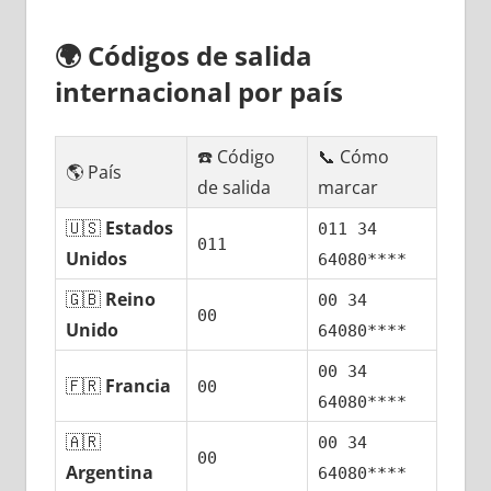
🌍
Códigos dе salida
internacional pοr país
☎️ Código
📞 Cómo
🌎 País
dе salida
marcar
🇺🇸
Estados
011 34
011
Unidos
64080****
🇬🇧
Reino
00 34
00
Unido
64080****
00 34
🇫🇷
Francia
00
64080****
🇦🇷
00 34
00
Argentina
64080****