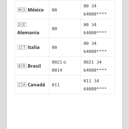
00 34
🇲🇽
México
00
64080****
🇩🇪
00 34
00
Alemania
64080****
00 34
🇮🇹
Italia
00
64080****
ο
0021
0021 34
🇧🇷
Brasil
0014
64080****
011 34
🇨🇦
Canadá
011
64080****