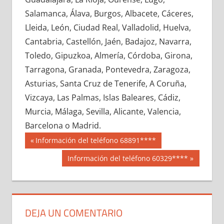
640820033
»
640820034
»
640820035
»
Salamanca, Álava, Burgos, Albacete, Cáceres,
640820036
»
640820037
»
640820038
»
Lleida, León, Ciudad Real, Valladolid, Huelva,
640820039
»
640820040
»
640820041
»
Cantabria, Castellón, Jaén, Badajoz, Navarra,
640820042
»
640820043
»
640820044
»
Toledo, Gipuzkoa, Almería, Córdoba, Girona,
640820045
»
640820046
»
640820047
»
Tarragona, Granada, Pontevedra, Zaragoza,
640820048
»
640820049
»
640820050
»
Asturias, Santa Cruz de Tenerife, A Coruña,
640820051
»
640820052
»
640820053
»
Vizcaya, Las Palmas, Islas Baleares, Cádiz,
640820054
»
640820055
»
640820056
»
Murcia, Málaga, Sevilla, Alicante, Valencia,
640820057
»
640820058
»
640820059
»
Barcelona o Madrid.
640820060
»
640820061
»
640820062
»
Navegación
64082
Entrada
Información del teléfono 68891****
640820063
»
640820064
»
640820065
»
anterior:
de
Siguiente
Información del teléfono 60329****
640820066
»
640820067
»
640820068
»
entrada:
entradas
640820069
»
640820070
»
640820071
»
640820072
»
640820073
»
640820074
»
640820075
»
640820076
»
640820077
»
DEJA UN COMENTARIO
640820078
»
640820079
»
640820080
»