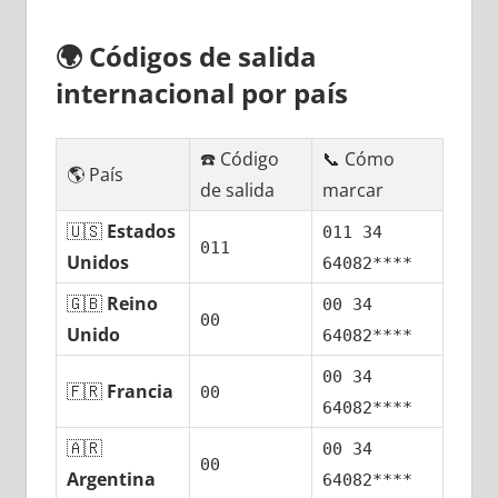
🌍
Códigos dе salida
internacional pοr país
☎️ Código
📞 Cómo
🌎 País
dе salida
marcar
🇺🇸
Estados
011 34
011
Unidos
64082****
🇬🇧
Reino
00 34
00
Unido
64082****
00 34
🇫🇷
Francia
00
64082****
🇦🇷
00 34
00
Argentina
64082****