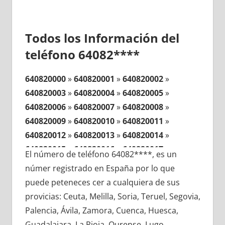
Todos los Información del
teléfono 64082****
640820000
»
640820001
»
640820002
»
640820003
»
640820004
»
640820005
»
640820006
»
640820007
»
640820008
»
640820009
»
640820010
»
640820011
»
640820012
»
640820013
»
640820014
»
640820015
»
640820016
»
640820017
»
El número de teléfono 64082****, es un
640820018
»
640820019
»
640820020
»
númer registrado en España por lo que
640820021
»
640820022
»
640820023
»
puede peteneces cer a cualquiera de sus
640820024
»
640820025
»
640820026
»
provicias: Ceuta, Melilla, Soria, Teruel, Segovia,
640820027
»
640820028
»
640820029
»
Palencia, Ávila, Zamora, Cuenca, Huesca,
640820030
»
640820031
»
640820032
»
Guadalajara, La Rioja, Ourense, Lugo,