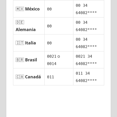
00 34
🇲🇽
México
00
64082****
🇩🇪
00 34
00
Alemania
64082****
00 34
🇮🇹
Italia
00
64082****
ο
0021
0021 34
🇧🇷
Brasil
0014
64082****
011 34
🇨🇦
Canadá
011
64082****