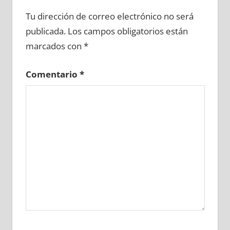
640820081
»
640820082
»
640820083
»
Tu dirección de correo electrónico no será
640820084
»
640820085
»
640820086
»
publicada.
Los campos obligatorios están
640820087
»
640820088
»
640820089
»
marcados con
*
640820090
»
640820091
»
640820092
»
640820093
»
640820094
»
640820095
»
Comentario
*
640820096
»
640820097
»
640820098
»
640820099
»
640820100
»
640820101
»
640820102
»
640820103
»
640820104
»
640820105
»
640820106
»
640820107
»
640820108
»
640820109
»
640820110
»
640820111
»
640820112
»
640820113
»
640820114
»
640820115
»
640820116
»
640820117
»
640820118
»
640820119
»
640820120
»
640820121
»
640820122
»
640820123
»
640820124
»
640820125
»
640820126
»
640820127
»
640820128
»