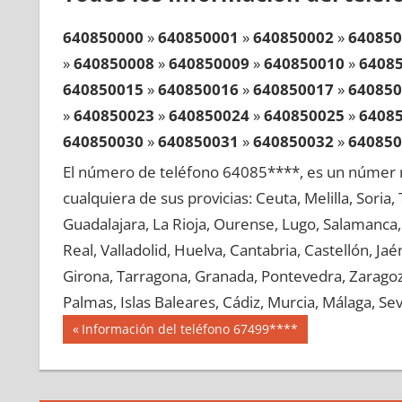
640850000
»
640850001
»
640850002
»
640850
»
640850008
»
640850009
»
640850010
»
6408
640850015
»
640850016
»
640850017
»
640850
»
640850023
»
640850024
»
640850025
»
6408
640850030
»
640850031
»
640850032
»
640850
»
640850038
»
640850039
»
640850040
»
6408
El número de teléfono 64085****, es un númer r
640850045
»
640850046
»
640850047
»
640850
cualquiera de sus provicias: Ceuta, Melilla, Soria
»
640850053
»
640850054
»
640850055
»
6408
Guadalajara, La Rioja, Ourense, Lugo, Salamanca, 
640850060
»
640850061
»
640850062
»
640850
Real, Valladolid, Huelva, Cantabria, Castellón, J
»
640850068
»
640850069
»
640850070
»
6408
Girona, Tarragona, Granada, Pontevedra, Zaragoza
640850075
»
640850076
»
640850077
»
640850
Palmas, Islas Baleares, Cádiz, Murcia, Málaga, Sevi
»
640850083
»
640850084
»
640850085
»
6408
Navegación
64085
Entrada
Información del teléfono 67499****
640850090
»
640850091
»
640850092
»
640850
anterior:
de
»
640850098
»
640850099
»
640850100
»
6408
entradas
640850105
»
640850106
»
640850107
»
640850