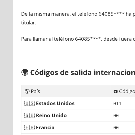
De la misma manera, el teléfono 64085**** ha po
titular.
Para llamar al teléfono 64085****, desde fuera 
🌍
Códigos dе salida internacion
🌎 País
☎️ Código
🇺🇸
Estados Unidos
011
🇬🇧
Reino Unido
00
🇫🇷
Francia
00