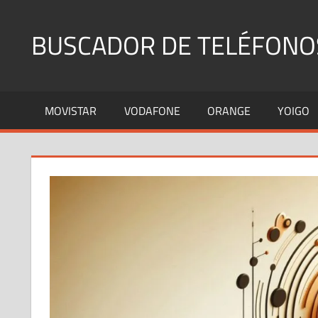
Saltar
al
BUSCADOR DE TELÉFONO
contenido
Identifica
Números
MOVISTAR
VODAFONE
ORANGE
YOIGO
Fijos
y
Móviles