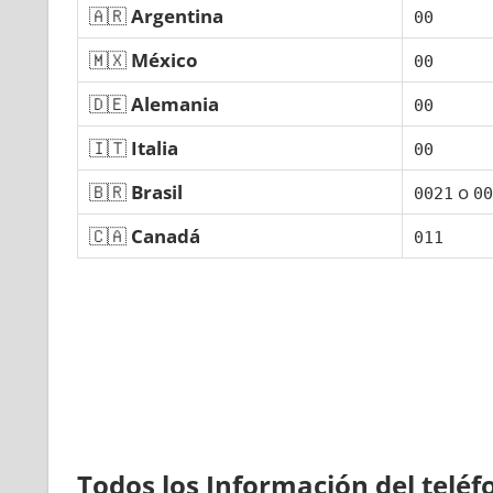
🇦🇷
Argentina
00
🇲🇽
México
00
🇩🇪
Alemania
00
🇮🇹
Italia
00
🇧🇷
Brasil
ο
0021
00
🇨🇦
Canadá
011
Todos los Información del telé