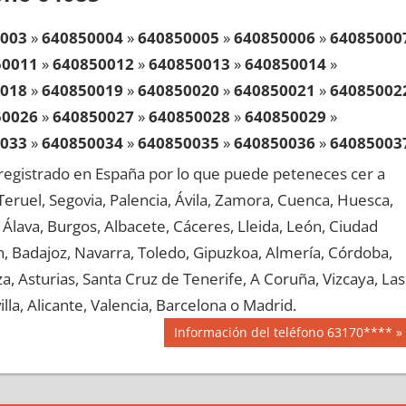
003
»
640850004
»
640850005
»
640850006
»
64085000
50011
»
640850012
»
640850013
»
640850014
»
018
»
640850019
»
640850020
»
640850021
»
64085002
50026
»
640850027
»
640850028
»
640850029
»
033
»
640850034
»
640850035
»
640850036
»
64085003
50041
»
640850042
»
640850043
»
640850044
»
egistrado en España por lo que puede peteneces cer a
048
»
640850049
»
640850050
»
640850051
»
64085005
, Teruel, Segovia, Palencia, Ávila, Zamora, Cuenca, Huesca,
50056
»
640850057
»
640850058
»
640850059
»
Álava, Burgos, Albacete, Cáceres, Lleida, León, Ciudad
063
»
640850064
»
640850065
»
640850066
»
64085006
aén, Badajoz, Navarra, Toledo, Gipuzkoa, Almería, Córdoba,
50071
»
640850072
»
640850073
»
640850074
»
, Asturias, Santa Cruz de Tenerife, A Coruña, Vizcaya, Las
078
»
640850079
»
640850080
»
640850081
»
64085008
lla, Alicante, Valencia, Barcelona o Madrid.
50086
»
640850087
»
640850088
»
640850089
»
Siguiente
Información del teléfono 63170****
093
»
640850094
»
640850095
»
640850096
»
64085009
entrada:
50101
»
640850102
»
640850103
»
640850104
»
108
»
640850109
»
640850110
»
640850111
»
64085011