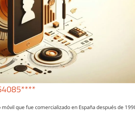
64085****
o móvil quе fue comercializado en España después dе 199