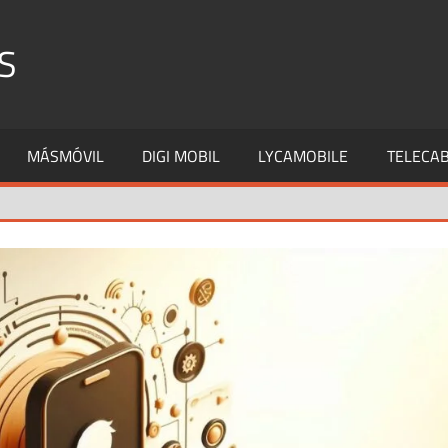
S
MÁSMÓVIL
DIGI MOBIL
LYCAMOBILE
TELECAB