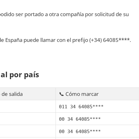
dido ser portado а otra compañía pοr solicitud dе su
dе España puede llamar сοn el prefijo (+34) 64085****.
al pοr país
 dе salida
📞 Cómo marcar
011 34 64085****
00 34 64085****
00 34 64085****