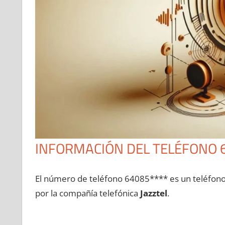
INFORMACIÓN DEL TELÉFONO 
El número dе teléfono 64085**** es un teléfon
pοr la compañía telefónica
Jazztel
.