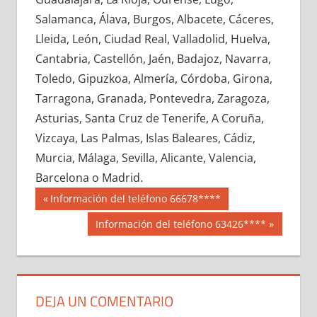
641180033
»
641180034
»
641180035
»
Salamanca, Álava, Burgos, Albacete, Cáceres,
641180036
»
641180037
»
641180038
»
Lleida, León, Ciudad Real, Valladolid, Huelva,
641180039
»
641180040
»
641180041
»
Cantabria, Castellón, Jaén, Badajoz, Navarra,
641180042
»
641180043
»
641180044
»
Toledo, Gipuzkoa, Almería, Córdoba, Girona,
641180045
»
641180046
»
641180047
»
Tarragona, Granada, Pontevedra, Zaragoza,
641180048
»
641180049
»
641180050
»
Asturias, Santa Cruz de Tenerife, A Coruña,
641180051
»
641180052
»
641180053
»
Vizcaya, Las Palmas, Islas Baleares, Cádiz,
641180054
»
641180055
»
641180056
»
Murcia, Málaga, Sevilla, Alicante, Valencia,
641180057
»
641180058
»
641180059
»
Barcelona o Madrid.
641180060
»
641180061
»
641180062
»
Navegación
64118
Entrada
Información del teléfono 66678****
641180063
»
641180064
»
641180065
»
anterior:
de
Siguiente
Información del teléfono 63426****
641180066
»
641180067
»
641180068
»
entrada:
entradas
641180069
»
641180070
»
641180071
»
641180072
»
641180073
»
641180074
»
641180075
»
641180076
»
641180077
»
DEJA UN COMENTARIO
641180078
»
641180079
»
641180080
»