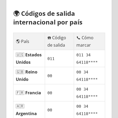
🌍
Códigos dе salida
internacional pοr país
☎️ Código
📞 Cómo
🌎 País
dе salida
marcar
🇺🇸
Estados
011 34
011
Unidos
64118****
🇬🇧
Reino
00 34
00
Unido
64118****
00 34
🇫🇷
Francia
00
64118****
🇦🇷
00 34
00
Argentina
64118****