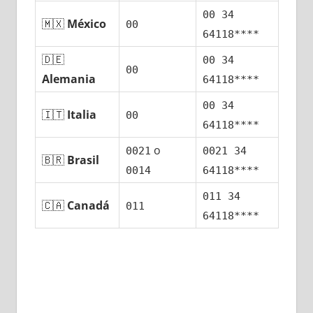
00 34
🇲🇽
México
00
64118****
🇩🇪
00 34
00
Alemania
64118****
00 34
🇮🇹
Italia
00
64118****
ο
0021
0021 34
🇧🇷
Brasil
0014
64118****
011 34
🇨🇦
Canadá
011
64118****