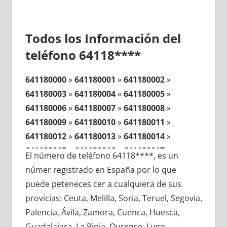
Todos los Información del
teléfono 64118****
641180000
»
641180001
»
641180002
»
641180003
»
641180004
»
641180005
»
641180006
»
641180007
»
641180008
»
641180009
»
641180010
»
641180011
»
641180012
»
641180013
»
641180014
»
641180015
»
641180016
»
641180017
»
El número de teléfono 64118****, es un
641180018
»
641180019
»
641180020
»
númer registrado en España por lo que
641180021
»
641180022
»
641180023
»
puede peteneces cer a cualquiera de sus
641180024
»
641180025
»
641180026
»
provicias: Ceuta, Melilla, Soria, Teruel, Segovia,
641180027
»
641180028
»
641180029
»
Palencia, Ávila, Zamora, Cuenca, Huesca,
641180030
»
641180031
»
641180032
»
Guadalajara, La Rioja, Ourense, Lugo,