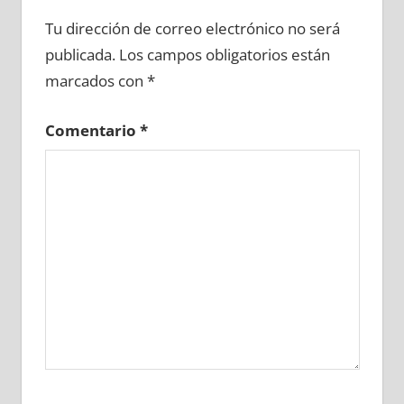
641180081
»
641180082
»
641180083
»
Tu dirección de correo electrónico no será
641180084
»
641180085
»
641180086
»
publicada.
Los campos obligatorios están
641180087
»
641180088
»
641180089
»
marcados con
*
641180090
»
641180091
»
641180092
»
641180093
»
641180094
»
641180095
»
Comentario
*
641180096
»
641180097
»
641180098
»
641180099
»
641180100
»
641180101
»
641180102
»
641180103
»
641180104
»
641180105
»
641180106
»
641180107
»
641180108
»
641180109
»
641180110
»
641180111
»
641180112
»
641180113
»
641180114
»
641180115
»
641180116
»
641180117
»
641180118
»
641180119
»
641180120
»
641180121
»
641180122
»
641180123
»
641180124
»
641180125
»
641180126
»
641180127
»
641180128
»