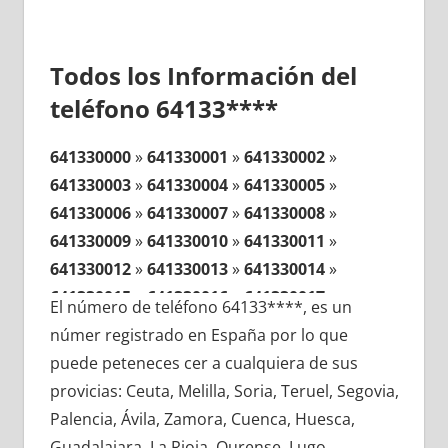
Todos los Información del
teléfono 64133****
641330000
»
641330001
»
641330002
»
641330003
»
641330004
»
641330005
»
641330006
»
641330007
»
641330008
»
641330009
»
641330010
»
641330011
»
641330012
»
641330013
»
641330014
»
641330015
»
641330016
»
641330017
»
El número de teléfono 64133****, es un
641330018
»
641330019
»
641330020
»
númer registrado en España por lo que
641330021
»
641330022
»
641330023
»
puede peteneces cer a cualquiera de sus
641330024
»
641330025
»
641330026
»
provicias: Ceuta, Melilla, Soria, Teruel, Segovia,
641330027
»
641330028
»
641330029
»
Palencia, Ávila, Zamora, Cuenca, Huesca,
641330030
»
641330031
»
641330032
»
Guadalajara, La Rioja, Ourense, Lugo,