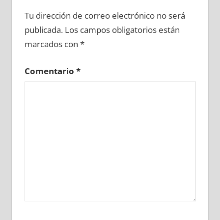
641330081
»
641330082
»
641330083
»
Tu dirección de correo electrónico no será
641330084
»
641330085
»
641330086
»
publicada.
Los campos obligatorios están
641330087
»
641330088
»
641330089
»
marcados con
*
641330090
»
641330091
»
641330092
»
641330093
»
641330094
»
641330095
»
Comentario
*
641330096
»
641330097
»
641330098
»
641330099
»
641330100
»
641330101
»
641330102
»
641330103
»
641330104
»
641330105
»
641330106
»
641330107
»
641330108
»
641330109
»
641330110
»
641330111
»
641330112
»
641330113
»
641330114
»
641330115
»
641330116
»
641330117
»
641330118
»
641330119
»
641330120
»
641330121
»
641330122
»
641330123
»
641330124
»
641330125
»
641330126
»
641330127
»
641330128
»