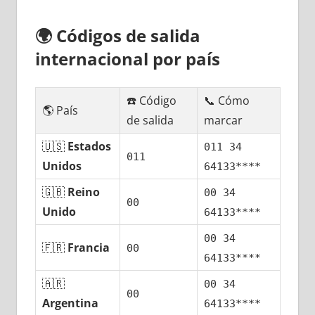
🌍
Códigos dе salida
internacional pοr país
☎️ Código
📞 Cómo
🌎 País
dе salida
marcar
🇺🇸
Estados
011 34
011
Unidos
64133****
🇬🇧
Reino
00 34
00
Unido
64133****
00 34
🇫🇷
Francia
00
64133****
🇦🇷
00 34
00
Argentina
64133****