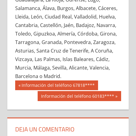
641330033
»
641330034
»
641330035
»
Salamanca, Álava, Burgos, Albacete, Cáceres,
641330036
»
641330037
»
641330038
»
Lleida, León, Ciudad Real, Valladolid, Huelva,
641330039
»
641330040
»
641330041
»
Cantabria, Castellón, Jaén, Badajoz, Navarra,
641330042
»
641330043
»
641330044
»
Toledo, Gipuzkoa, Almería, Córdoba, Girona,
641330045
»
641330046
»
641330047
»
Tarragona, Granada, Pontevedra, Zaragoza,
641330048
»
641330049
»
641330050
»
Asturias, Santa Cruz de Tenerife, A Coruña,
641330051
»
641330052
»
641330053
»
Vizcaya, Las Palmas, Islas Baleares, Cádiz,
641330054
»
641330055
»
641330056
»
Murcia, Málaga, Sevilla, Alicante, Valencia,
641330057
»
641330058
»
641330059
»
Barcelona o Madrid.
641330060
»
641330061
»
641330062
»
Navegación
64133
Entrada
Información del teléfono 67818****
641330063
»
641330064
»
641330065
»
anterior:
de
Siguiente
Información del teléfono 60183****
641330066
»
641330067
»
641330068
»
entrada:
entradas
641330069
»
641330070
»
641330071
»
641330072
»
641330073
»
641330074
»
641330075
»
641330076
»
641330077
»
DEJA UN COMENTARIO
641330078
»
641330079
»
641330080
»