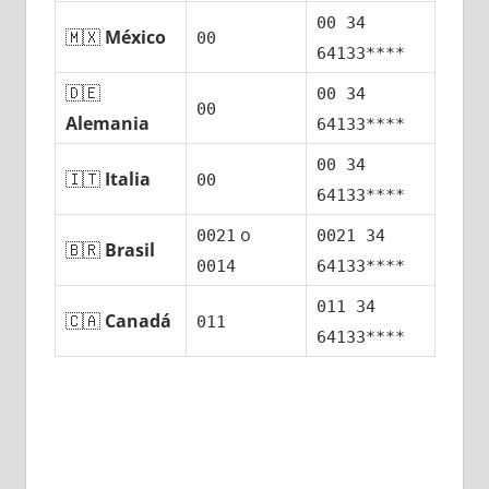
00 34
🇲🇽
México
00
64133****
🇩🇪
00 34
00
Alemania
64133****
00 34
🇮🇹
Italia
00
64133****
ο
0021
0021 34
🇧🇷
Brasil
0014
64133****
011 34
🇨🇦
Canadá
011
64133****