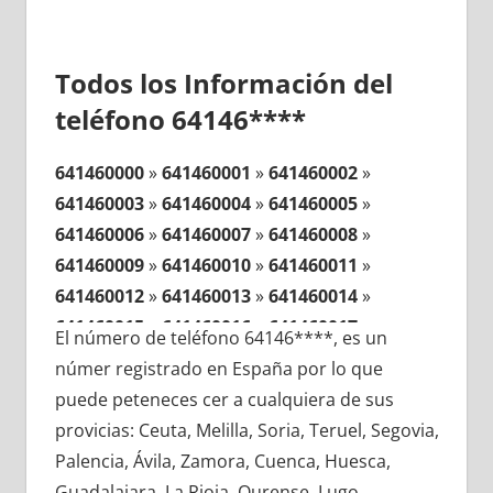
Todos los Información del
teléfono 64146****
641460000
»
641460001
»
641460002
»
641460003
»
641460004
»
641460005
»
641460006
»
641460007
»
641460008
»
641460009
»
641460010
»
641460011
»
641460012
»
641460013
»
641460014
»
641460015
»
641460016
»
641460017
»
El número de teléfono 64146****, es un
641460018
»
641460019
»
641460020
»
númer registrado en España por lo que
641460021
»
641460022
»
641460023
»
puede peteneces cer a cualquiera de sus
641460024
»
641460025
»
641460026
»
provicias: Ceuta, Melilla, Soria, Teruel, Segovia,
641460027
»
641460028
»
641460029
»
Palencia, Ávila, Zamora, Cuenca, Huesca,
641460030
»
641460031
»
641460032
»
Guadalajara, La Rioja, Ourense, Lugo,