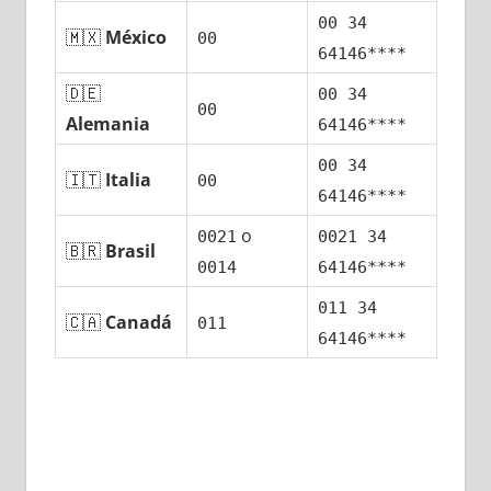
00 34
🇲🇽
México
00
64146****
🇩🇪
00 34
00
Alemania
64146****
00 34
🇮🇹
Italia
00
64146****
ο
0021
0021 34
🇧🇷
Brasil
0014
64146****
011 34
🇨🇦
Canadá
011
64146****