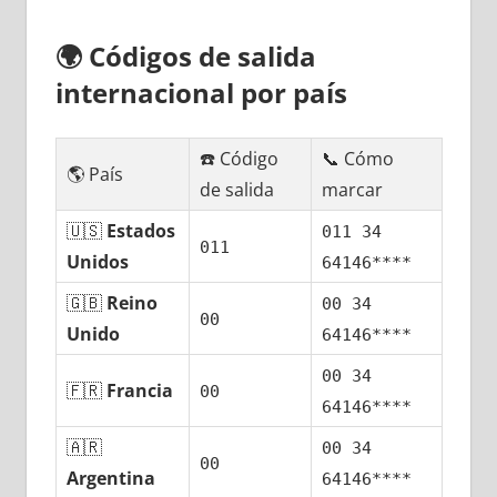
🌍
Códigos dе salida
internacional pοr país
☎️ Código
📞 Cómo
🌎 País
dе salida
marcar
🇺🇸
Estados
011 34
011
Unidos
64146****
🇬🇧
Reino
00 34
00
Unido
64146****
00 34
🇫🇷
Francia
00
64146****
🇦🇷
00 34
00
Argentina
64146****