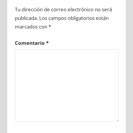
641460081
»
641460082
»
641460083
»
Tu dirección de correo electrónico no será
641460084
»
641460085
»
641460086
»
publicada.
Los campos obligatorios están
641460087
»
641460088
»
641460089
»
marcados con
*
641460090
»
641460091
»
641460092
»
641460093
»
641460094
»
641460095
»
Comentario
*
641460096
»
641460097
»
641460098
»
641460099
»
641460100
»
641460101
»
641460102
»
641460103
»
641460104
»
641460105
»
641460106
»
641460107
»
641460108
»
641460109
»
641460110
»
641460111
»
641460112
»
641460113
»
641460114
»
641460115
»
641460116
»
641460117
»
641460118
»
641460119
»
641460120
»
641460121
»
641460122
»
641460123
»
641460124
»
641460125
»
641460126
»
641460127
»
641460128
»