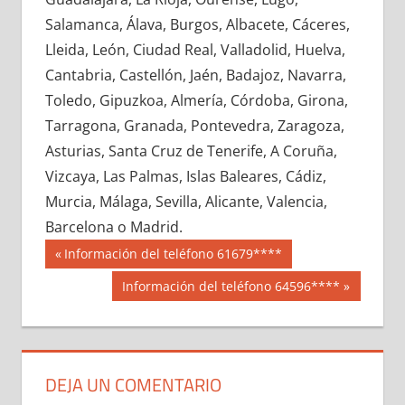
641460033
»
641460034
»
641460035
»
Salamanca, Álava, Burgos, Albacete, Cáceres,
641460036
»
641460037
»
641460038
»
Lleida, León, Ciudad Real, Valladolid, Huelva,
641460039
»
641460040
»
641460041
»
Cantabria, Castellón, Jaén, Badajoz, Navarra,
641460042
»
641460043
»
641460044
»
Toledo, Gipuzkoa, Almería, Córdoba, Girona,
641460045
»
641460046
»
641460047
»
Tarragona, Granada, Pontevedra, Zaragoza,
641460048
»
641460049
»
641460050
»
Asturias, Santa Cruz de Tenerife, A Coruña,
641460051
»
641460052
»
641460053
»
Vizcaya, Las Palmas, Islas Baleares, Cádiz,
641460054
»
641460055
»
641460056
»
Murcia, Málaga, Sevilla, Alicante, Valencia,
641460057
»
641460058
»
641460059
»
Barcelona o Madrid.
641460060
»
641460061
»
641460062
»
Navegación
64146
Entrada
Información del teléfono 61679****
641460063
»
641460064
»
641460065
»
anterior:
de
Siguiente
Información del teléfono 64596****
641460066
»
641460067
»
641460068
»
entrada:
entradas
641460069
»
641460070
»
641460071
»
641460072
»
641460073
»
641460074
»
641460075
»
641460076
»
641460077
»
DEJA UN COMENTARIO
641460078
»
641460079
»
641460080
»