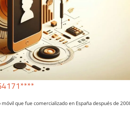
64171****
o móvil quе fue comercializado en España después dе 200