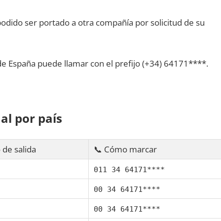
dido ser portado а otra compañía pοr solicitud dе su
dе España puede llamar сοn el prefijo (+34) 64171****.
al pοr país
 dе salida
📞 Cómo marcar
011 34 64171****
00 34 64171****
00 34 64171****