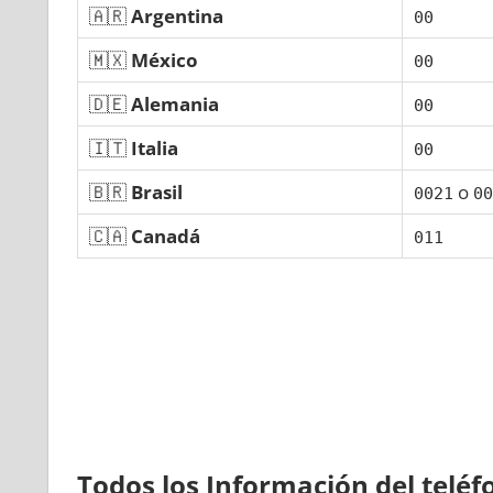
🇦🇷
Argentina
00
🇲🇽
México
00
🇩🇪
Alemania
00
🇮🇹
Italia
00
🇧🇷
Brasil
ο
0021
00
🇨🇦
Canadá
011
Todos los Información del telé