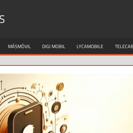
S
MÁSMÓVIL
DIGI MOBIL
LYCAMOBILE
TELECAB