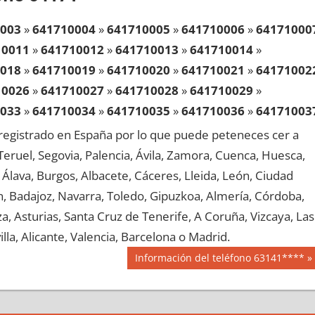
003
»
641710004
»
641710005
»
641710006
»
64171000
10011
»
641710012
»
641710013
»
641710014
»
018
»
641710019
»
641710020
»
641710021
»
64171002
10026
»
641710027
»
641710028
»
641710029
»
033
»
641710034
»
641710035
»
641710036
»
64171003
10041
»
641710042
»
641710043
»
641710044
»
egistrado en España por lo que puede peteneces cer a
048
»
641710049
»
641710050
»
641710051
»
64171005
, Teruel, Segovia, Palencia, Ávila, Zamora, Cuenca, Huesca,
10056
»
641710057
»
641710058
»
641710059
»
Álava, Burgos, Albacete, Cáceres, Lleida, León, Ciudad
063
»
641710064
»
641710065
»
641710066
»
64171006
aén, Badajoz, Navarra, Toledo, Gipuzkoa, Almería, Córdoba,
10071
»
641710072
»
641710073
»
641710074
»
, Asturias, Santa Cruz de Tenerife, A Coruña, Vizcaya, Las
078
»
641710079
»
641710080
»
641710081
»
64171008
lla, Alicante, Valencia, Barcelona o Madrid.
10086
»
641710087
»
641710088
»
641710089
»
Siguiente
Información del teléfono 63141****
093
»
641710094
»
641710095
»
641710096
»
64171009
entrada:
10101
»
641710102
»
641710103
»
641710104
»
108
»
641710109
»
641710110
»
641710111
»
64171011