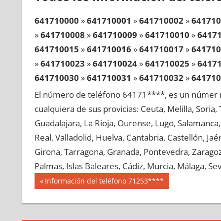
641710000
»
641710001
»
641710002
»
641710
»
641710008
»
641710009
»
641710010
»
6417
641710015
»
641710016
»
641710017
»
641710
»
641710023
»
641710024
»
641710025
»
6417
641710030
»
641710031
»
641710032
»
641710
»
641710038
»
641710039
»
641710040
»
6417
El número de teléfono 64171****, es un númer r
641710045
»
641710046
»
641710047
»
641710
cualquiera de sus provicias: Ceuta, Melilla, Soria
»
641710053
»
641710054
»
641710055
»
6417
Guadalajara, La Rioja, Ourense, Lugo, Salamanca, 
641710060
»
641710061
»
641710062
»
641710
Real, Valladolid, Huelva, Cantabria, Castellón, J
»
641710068
»
641710069
»
641710070
»
6417
Girona, Tarragona, Granada, Pontevedra, Zaragoza
641710075
»
641710076
»
641710077
»
641710
Palmas, Islas Baleares, Cádiz, Murcia, Málaga, Sevi
»
641710083
»
641710084
»
641710085
»
6417
Navegación
64171
Entrada
Información del teléfono 71253****
641710090
»
641710091
»
641710092
»
641710
anterior:
de
»
641710098
»
641710099
»
641710100
»
6417
entradas
641710105
»
641710106
»
641710107
»
641710