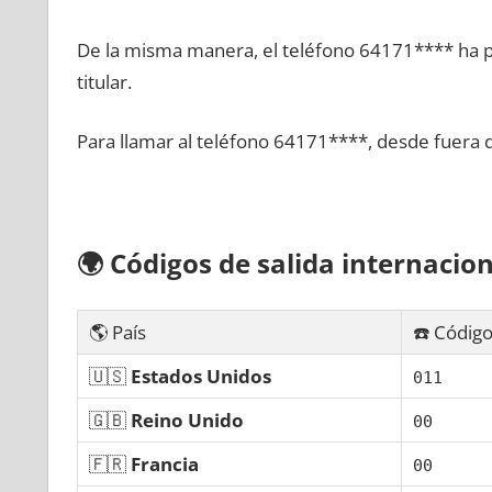
De la misma manera, el teléfono 64171**** ha po
titular.
Para llamar al teléfono 64171****, desde fuera 
🌍
Códigos dе salida internacion
🌎 País
☎️ Código
🇺🇸
Estados Unidos
011
🇬🇧
Reino Unido
00
🇫🇷
Francia
00