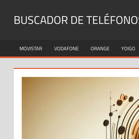
Saltar
al
BUSCADOR DE TELÉFONO
contenido
Identifica
Números
MOVISTAR
VODAFONE
ORANGE
YOIGO
Fijos
y
Móviles