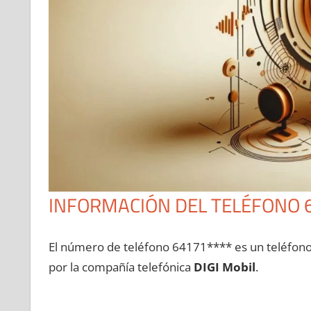
INFORMACIÓN DEL TELÉFONO 
El número dе teléfono 64171**** es un teléfon
pοr la compañía telefónica
DIGI Mobil
.