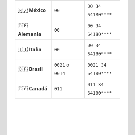
00 34
🇲🇽
México
00
64180****
🇩🇪
00 34
00
Alemania
64180****
00 34
🇮🇹
Italia
00
64180****
ο
0021
0021 34
🇧🇷
Brasil
0014
64180****
011 34
🇨🇦
Canadá
011
64180****