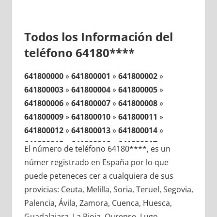
Todos los Información del
teléfono 64180****
641800000
»
641800001
»
641800002
»
641800003
»
641800004
»
641800005
»
641800006
»
641800007
»
641800008
»
641800009
»
641800010
»
641800011
»
641800012
»
641800013
»
641800014
»
641800015
»
641800016
»
641800017
»
El número de teléfono 64180****, es un
641800018
»
641800019
»
641800020
»
númer registrado en España por lo que
641800021
»
641800022
»
641800023
»
puede peteneces cer a cualquiera de sus
641800024
»
641800025
»
641800026
»
provicias: Ceuta, Melilla, Soria, Teruel, Segovia,
641800027
»
641800028
»
641800029
»
Palencia, Ávila, Zamora, Cuenca, Huesca,
641800030
»
641800031
»
641800032
»
Guadalajara, La Rioja, Ourense, Lugo,