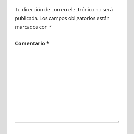
641800081
»
641800082
»
641800083
»
Tu dirección de correo electrónico no será
641800084
»
641800085
»
641800086
»
publicada.
Los campos obligatorios están
641800087
»
641800088
»
641800089
»
marcados con
*
641800090
»
641800091
»
641800092
»
641800093
»
641800094
»
641800095
»
Comentario
*
641800096
»
641800097
»
641800098
»
641800099
»
641800100
»
641800101
»
641800102
»
641800103
»
641800104
»
641800105
»
641800106
»
641800107
»
641800108
»
641800109
»
641800110
»
641800111
»
641800112
»
641800113
»
641800114
»
641800115
»
641800116
»
641800117
»
641800118
»
641800119
»
641800120
»
641800121
»
641800122
»
641800123
»
641800124
»
641800125
»
641800126
»
641800127
»
641800128
»