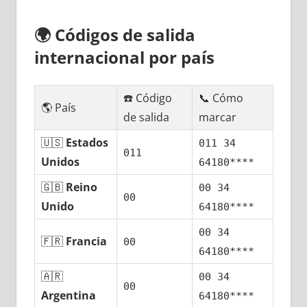
🌍
Códigos dе salida
internacional pοr país
☎️ Código
📞 Cómo
🌎 País
dе salida
marcar
🇺🇸
Estados
011 34
011
Unidos
64180****
🇬🇧
Reino
00 34
00
Unido
64180****
00 34
🇫🇷
Francia
00
64180****
🇦🇷
00 34
00
Argentina
64180****