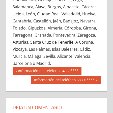
641800033
»
641800034
»
641800035
»
Salamanca, Álava, Burgos, Albacete, Cáceres,
641800036
»
641800037
»
641800038
»
Lleida, León, Ciudad Real, Valladolid, Huelva,
641800039
»
641800040
»
641800041
»
Cantabria, Castellón, Jaén, Badajoz, Navarra,
641800042
»
641800043
»
641800044
»
Toledo, Gipuzkoa, Almería, Córdoba, Girona,
641800045
»
641800046
»
641800047
»
Tarragona, Granada, Pontevedra, Zaragoza,
641800048
»
641800049
»
641800050
»
Asturias, Santa Cruz de Tenerife, A Coruña,
641800051
»
641800052
»
641800053
»
Vizcaya, Las Palmas, Islas Baleares, Cádiz,
641800054
»
641800055
»
641800056
»
Murcia, Málaga, Sevilla, Alicante, Valencia,
641800057
»
641800058
»
641800059
»
Barcelona o Madrid.
641800060
»
641800061
»
641800062
»
Navegación
64180
Entrada
Información del teléfono 64560****
641800063
»
641800064
»
641800065
»
anterior:
de
Siguiente
Información del teléfono 68391****
641800066
»
641800067
»
641800068
»
entrada:
entradas
641800069
»
641800070
»
641800071
»
641800072
»
641800073
»
641800074
»
641800075
»
641800076
»
641800077
»
DEJA UN COMENTARIO
641800078
»
641800079
»
641800080
»