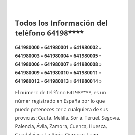
Todos los Información del
teléfono 64198****
641980000
»
641980001
»
641980002
»
641980003
»
641980004
»
641980005
»
641980006
»
641980007
»
641980008
»
641980009
»
641980010
»
641980011
»
641980012
»
641980013
»
641980014
»
641980015
»
641980016
»
641980017
»
El número de teléfono 64198****, es un
641980018
»
641980019
»
641980020
»
númer registrado en España por lo que
641980021
»
641980022
»
641980023
»
puede peteneces cer a cualquiera de sus
641980024
»
641980025
»
641980026
»
provicias: Ceuta, Melilla, Soria, Teruel, Segovia,
641980027
»
641980028
»
641980029
»
Palencia, Ávila, Zamora, Cuenca, Huesca,
641980030
»
641980031
»
641980032
»
Guadalajara, La Rioja, Ourense, Lugo,