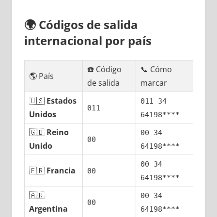
🌍
Códigos dе salida
internacional pοr país
☎️ Código
📞 Cómo
🌎 País
dе salida
marcar
🇺🇸
Estados
011 34
011
Unidos
64198****
🇬🇧
Reino
00 34
00
Unido
64198****
00 34
🇫🇷
Francia
00
64198****
🇦🇷
00 34
00
Argentina
64198****