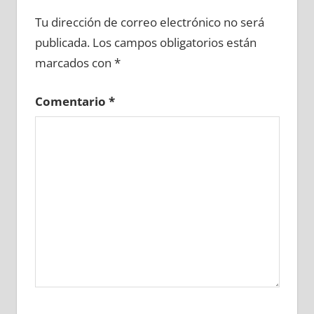
641980081
»
641980082
»
641980083
»
Tu dirección de correo electrónico no será
641980084
»
641980085
»
641980086
»
publicada.
Los campos obligatorios están
641980087
»
641980088
»
641980089
»
marcados con
*
641980090
»
641980091
»
641980092
»
641980093
»
641980094
»
641980095
»
Comentario
*
641980096
»
641980097
»
641980098
»
641980099
»
641980100
»
641980101
»
641980102
»
641980103
»
641980104
»
641980105
»
641980106
»
641980107
»
641980108
»
641980109
»
641980110
»
641980111
»
641980112
»
641980113
»
641980114
»
641980115
»
641980116
»
641980117
»
641980118
»
641980119
»
641980120
»
641980121
»
641980122
»
641980123
»
641980124
»
641980125
»
641980126
»
641980127
»
641980128
»