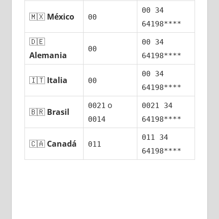
00 34
🇲🇽
México
00
64198****
🇩🇪
00 34
00
Alemania
64198****
00 34
🇮🇹
Italia
00
64198****
ο
0021
0021 34
🇧🇷
Brasil
0014
64198****
011 34
🇨🇦
Canadá
011
64198****