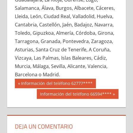
641980033
»
641980034
»
641980035
»
Salamanca, Álava, Burgos, Albacete, Cáceres,
641980036
»
641980037
»
641980038
»
Lleida, León, Ciudad Real, Valladolid, Huelva,
641980039
»
641980040
»
641980041
»
Cantabria, Castellón, Jaén, Badajoz, Navarra,
641980042
»
641980043
»
641980044
»
Toledo, Gipuzkoa, Almería, Córdoba, Girona,
641980045
»
641980046
»
641980047
»
Tarragona, Granada, Pontevedra, Zaragoza,
641980048
»
641980049
»
641980050
»
Asturias, Santa Cruz de Tenerife, A Coruña,
641980051
»
641980052
»
641980053
»
Vizcaya, Las Palmas, Islas Baleares, Cádiz,
641980054
»
641980055
»
641980056
»
Murcia, Málaga, Sevilla, Alicante, Valencia,
641980057
»
641980058
»
641980059
»
Barcelona o Madrid.
641980060
»
641980061
»
641980062
»
Navegación
64198
Entrada
Información del teléfono 62777****
641980063
»
641980064
»
641980065
»
anterior:
de
Siguiente
Información del teléfono 66594****
641980066
»
641980067
»
641980068
»
entrada:
entradas
641980069
»
641980070
»
641980071
»
641980072
»
641980073
»
641980074
»
641980075
»
641980076
»
641980077
»
DEJA UN COMENTARIO
641980078
»
641980079
»
641980080
»