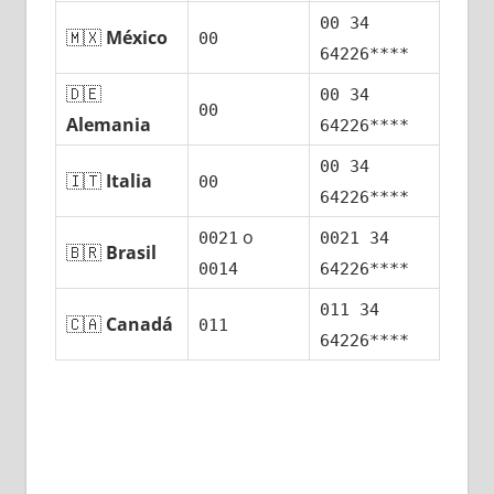
00 34
🇲🇽
México
00
64226****
🇩🇪
00 34
00
Alemania
64226****
00 34
🇮🇹
Italia
00
64226****
ο
0021
0021 34
🇧🇷
Brasil
0014
64226****
011 34
🇨🇦
Canadá
011
64226****