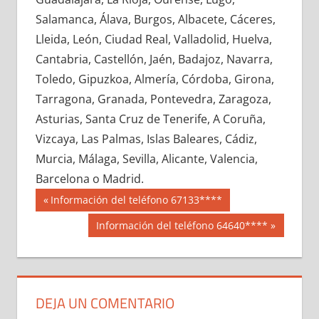
642260033
»
642260034
»
642260035
»
Salamanca, Álava, Burgos, Albacete, Cáceres,
642260036
»
642260037
»
642260038
»
Lleida, León, Ciudad Real, Valladolid, Huelva,
642260039
»
642260040
»
642260041
»
Cantabria, Castellón, Jaén, Badajoz, Navarra,
642260042
»
642260043
»
642260044
»
Toledo, Gipuzkoa, Almería, Córdoba, Girona,
642260045
»
642260046
»
642260047
»
Tarragona, Granada, Pontevedra, Zaragoza,
642260048
»
642260049
»
642260050
»
Asturias, Santa Cruz de Tenerife, A Coruña,
642260051
»
642260052
»
642260053
»
Vizcaya, Las Palmas, Islas Baleares, Cádiz,
642260054
»
642260055
»
642260056
»
Murcia, Málaga, Sevilla, Alicante, Valencia,
642260057
»
642260058
»
642260059
»
Barcelona o Madrid.
642260060
»
642260061
»
642260062
»
Navegación
64226
Entrada
Información del teléfono 67133****
642260063
»
642260064
»
642260065
»
anterior:
de
Siguiente
Información del teléfono 64640****
642260066
»
642260067
»
642260068
»
entrada:
entradas
642260069
»
642260070
»
642260071
»
642260072
»
642260073
»
642260074
»
642260075
»
642260076
»
642260077
»
DEJA UN COMENTARIO
642260078
»
642260079
»
642260080
»