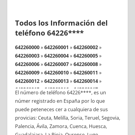
Todos los Información del
teléfono 64226****
642260000
»
642260001
»
642260002
»
642260003
»
642260004
»
642260005
»
642260006
»
642260007
»
642260008
»
642260009
»
642260010
»
642260011
»
642260012
»
642260013
»
642260014
»
642260015
»
642260016
»
642260017
»
El número de teléfono 64226****, es un
642260018
»
642260019
»
642260020
»
númer registrado en España por lo que
642260021
»
642260022
»
642260023
»
puede peteneces cer a cualquiera de sus
642260024
»
642260025
»
642260026
»
provicias: Ceuta, Melilla, Soria, Teruel, Segovia,
642260027
»
642260028
»
642260029
»
Palencia, Ávila, Zamora, Cuenca, Huesca,
642260030
»
642260031
»
642260032
»
Guadalajara, La Rioja, Ourense, Lugo,