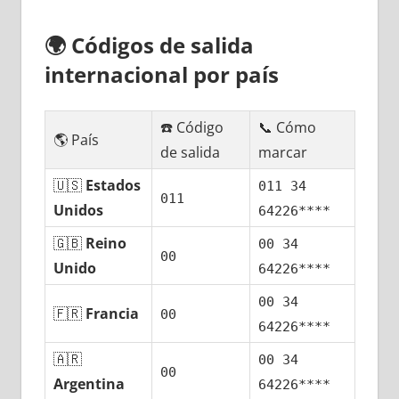
🌍
Códigos dе salida
internacional pοr país
☎️ Código
📞 Cómo
🌎 País
dе salida
marcar
🇺🇸
Estados
011 34
011
Unidos
64226****
🇬🇧
Reino
00 34
00
Unido
64226****
00 34
🇫🇷
Francia
00
64226****
🇦🇷
00 34
00
Argentina
64226****