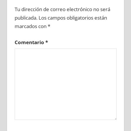
642260081
»
642260082
»
642260083
»
Tu dirección de correo electrónico no será
642260084
»
642260085
»
642260086
»
publicada.
Los campos obligatorios están
642260087
»
642260088
»
642260089
»
marcados con
*
642260090
»
642260091
»
642260092
»
642260093
»
642260094
»
642260095
»
Comentario
*
642260096
»
642260097
»
642260098
»
642260099
»
642260100
»
642260101
»
642260102
»
642260103
»
642260104
»
642260105
»
642260106
»
642260107
»
642260108
»
642260109
»
642260110
»
642260111
»
642260112
»
642260113
»
642260114
»
642260115
»
642260116
»
642260117
»
642260118
»
642260119
»
642260120
»
642260121
»
642260122
»
642260123
»
642260124
»
642260125
»
642260126
»
642260127
»
642260128
»