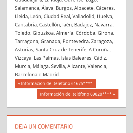
642380033
»
642380034
»
642380035
»
Salamanca, Álava, Burgos, Albacete, Cáceres,
642380036
»
642380037
»
642380038
»
Lleida, León, Ciudad Real, Valladolid, Huelva,
642380039
»
642380040
»
642380041
»
Cantabria, Castellón, Jaén, Badajoz, Navarra,
642380042
»
642380043
»
642380044
»
Toledo, Gipuzkoa, Almería, Córdoba, Girona,
642380045
»
642380046
»
642380047
»
Tarragona, Granada, Pontevedra, Zaragoza,
642380048
»
642380049
»
642380050
»
Asturias, Santa Cruz de Tenerife, A Coruña,
642380051
»
642380052
»
642380053
»
Vizcaya, Las Palmas, Islas Baleares, Cádiz,
642380054
»
642380055
»
642380056
»
Murcia, Málaga, Sevilla, Alicante, Valencia,
642380057
»
642380058
»
642380059
»
Barcelona o Madrid.
642380060
»
642380061
»
642380062
»
Navegación
64238
Entrada
Información del teléfono 61675****
642380063
»
642380064
»
642380065
»
anterior:
de
Siguiente
Información del teléfono 69828****
642380066
»
642380067
»
642380068
»
entrada:
entradas
642380069
»
642380070
»
642380071
»
642380072
»
642380073
»
642380074
»
642380075
»
642380076
»
642380077
»
DEJA UN COMENTARIO
642380078
»
642380079
»
642380080
»