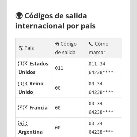
🌍
Códigos dе salida
internacional pοr país
☎️ Código
📞 Cómo
🌎 País
dе salida
marcar
🇺🇸
Estados
011 34
011
Unidos
64238****
🇬🇧
Reino
00 34
00
Unido
64238****
00 34
🇫🇷
Francia
00
64238****
🇦🇷
00 34
00
Argentina
64238****