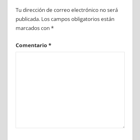
642380081
»
642380082
»
642380083
»
Tu dirección de correo electrónico no será
642380084
»
642380085
»
642380086
»
publicada.
Los campos obligatorios están
642380087
»
642380088
»
642380089
»
marcados con
*
642380090
»
642380091
»
642380092
»
642380093
»
642380094
»
642380095
»
Comentario
*
642380096
»
642380097
»
642380098
»
642380099
»
642380100
»
642380101
»
642380102
»
642380103
»
642380104
»
642380105
»
642380106
»
642380107
»
642380108
»
642380109
»
642380110
»
642380111
»
642380112
»
642380113
»
642380114
»
642380115
»
642380116
»
642380117
»
642380118
»
642380119
»
642380120
»
642380121
»
642380122
»
642380123
»
642380124
»
642380125
»
642380126
»
642380127
»
642380128
»