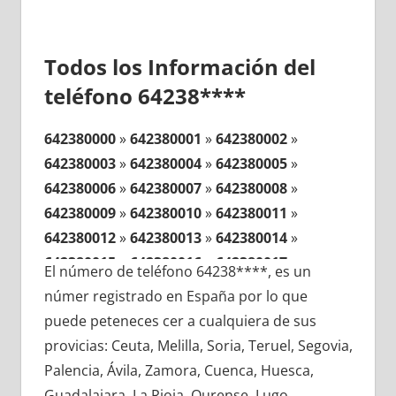
Todos los Información del
teléfono 64238****
642380000
»
642380001
»
642380002
»
642380003
»
642380004
»
642380005
»
642380006
»
642380007
»
642380008
»
642380009
»
642380010
»
642380011
»
642380012
»
642380013
»
642380014
»
642380015
»
642380016
»
642380017
»
El número de teléfono 64238****, es un
642380018
»
642380019
»
642380020
»
númer registrado en España por lo que
642380021
»
642380022
»
642380023
»
puede peteneces cer a cualquiera de sus
642380024
»
642380025
»
642380026
»
provicias: Ceuta, Melilla, Soria, Teruel, Segovia,
642380027
»
642380028
»
642380029
»
Palencia, Ávila, Zamora, Cuenca, Huesca,
642380030
»
642380031
»
642380032
»
Guadalajara, La Rioja, Ourense, Lugo,