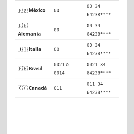
00 34
🇲🇽
México
00
64238****
🇩🇪
00 34
00
Alemania
64238****
00 34
🇮🇹
Italia
00
64238****
ο
0021
0021 34
🇧🇷
Brasil
0014
64238****
011 34
🇨🇦
Canadá
011
64238****