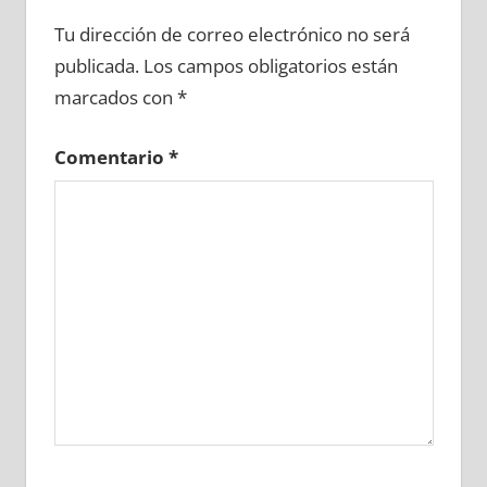
642790081
»
642790082
»
642790083
»
Tu dirección de correo electrónico no será
642790084
»
642790085
»
642790086
»
publicada.
Los campos obligatorios están
642790087
»
642790088
»
642790089
»
marcados con
*
642790090
»
642790091
»
642790092
»
642790093
»
642790094
»
642790095
»
Comentario
*
642790096
»
642790097
»
642790098
»
642790099
»
642790100
»
642790101
»
642790102
»
642790103
»
642790104
»
642790105
»
642790106
»
642790107
»
642790108
»
642790109
»
642790110
»
642790111
»
642790112
»
642790113
»
642790114
»
642790115
»
642790116
»
642790117
»
642790118
»
642790119
»
642790120
»
642790121
»
642790122
»
642790123
»
642790124
»
642790125
»
642790126
»
642790127
»
642790128
»