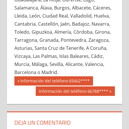
642790033
»
642790034
»
642790035
»
Salamanca, Álava, Burgos, Albacete, Cáceres,
642790036
»
642790037
»
642790038
»
Lleida, León, Ciudad Real, Valladolid, Huelva,
642790039
»
642790040
»
642790041
»
Cantabria, Castellón, Jaén, Badajoz, Navarra,
642790042
»
642790043
»
642790044
»
Toledo, Gipuzkoa, Almería, Córdoba, Girona,
642790045
»
642790046
»
642790047
»
Tarragona, Granada, Pontevedra, Zaragoza,
642790048
»
642790049
»
642790050
»
Asturias, Santa Cruz de Tenerife, A Coruña,
642790051
»
642790052
»
642790053
»
Vizcaya, Las Palmas, Islas Baleares, Cádiz,
642790054
»
642790055
»
642790056
»
Murcia, Málaga, Sevilla, Alicante, Valencia,
642790057
»
642790058
»
642790059
»
Barcelona o Madrid.
642790060
»
642790061
»
642790062
»
Navegación
64279
Entrada
Información del teléfono 65662****
642790063
»
642790064
»
642790065
»
anterior:
de
Siguiente
Información del teléfono 66788****
642790066
»
642790067
»
642790068
»
entrada:
entradas
642790069
»
642790070
»
642790071
»
642790072
»
642790073
»
642790074
»
642790075
»
642790076
»
642790077
»
DEJA UN COMENTARIO
642790078
»
642790079
»
642790080
»