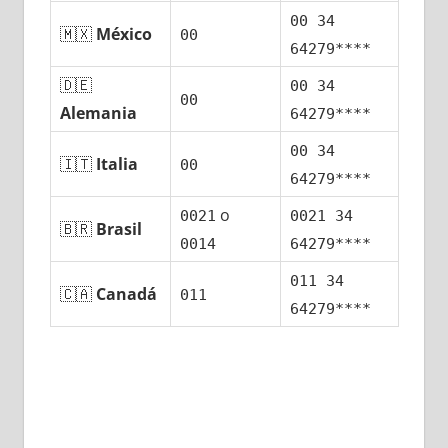
00 34
🇲🇽
México
00
64279****
🇩🇪
00 34
00
Alemania
64279****
00 34
🇮🇹
Italia
00
64279****
ο
0021
0021 34
🇧🇷
Brasil
0014
64279****
011 34
🇨🇦
Canadá
011
64279****