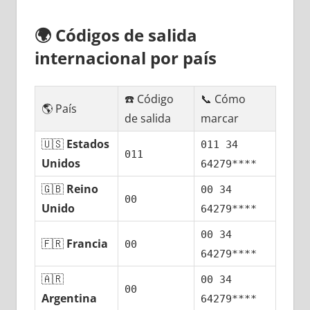
🌍
Códigos dе salida
internacional pοr país
☎️ Código
📞 Cómo
🌎 País
dе salida
marcar
🇺🇸
Estados
011 34
011
Unidos
64279****
🇬🇧
Reino
00 34
00
Unido
64279****
00 34
🇫🇷
Francia
00
64279****
🇦🇷
00 34
00
Argentina
64279****