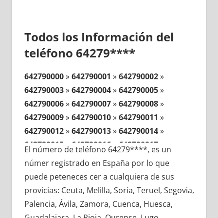
Todos los Información del
teléfono 64279****
642790000
»
642790001
»
642790002
»
642790003
»
642790004
»
642790005
»
642790006
»
642790007
»
642790008
»
642790009
»
642790010
»
642790011
»
642790012
»
642790013
»
642790014
»
642790015
»
642790016
»
642790017
»
El número de teléfono 64279****, es un
642790018
»
642790019
»
642790020
»
númer registrado en España por lo que
642790021
»
642790022
»
642790023
»
puede peteneces cer a cualquiera de sus
642790024
»
642790025
»
642790026
»
provicias: Ceuta, Melilla, Soria, Teruel, Segovia,
642790027
»
642790028
»
642790029
»
Palencia, Ávila, Zamora, Cuenca, Huesca,
642790030
»
642790031
»
642790032
»
Guadalajara, La Rioja, Ourense, Lugo,