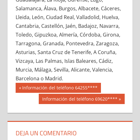
642850033
»
642850034
»
642850035
»
Salamanca, Álava, Burgos, Albacete, Cáceres,
642850036
»
642850037
»
642850038
»
Lleida, León, Ciudad Real, Valladolid, Huelva,
642850039
»
642850040
»
642850041
»
Cantabria, Castellón, Jaén, Badajoz, Navarra,
642850042
»
642850043
»
642850044
»
Toledo, Gipuzkoa, Almería, Córdoba, Girona,
642850045
»
642850046
»
642850047
»
Tarragona, Granada, Pontevedra, Zaragoza,
642850048
»
642850049
»
642850050
»
Asturias, Santa Cruz de Tenerife, A Coruña,
642850051
»
642850052
»
642850053
»
Vizcaya, Las Palmas, Islas Baleares, Cádiz,
642850054
»
642850055
»
642850056
»
Murcia, Málaga, Sevilla, Alicante, Valencia,
642850057
»
642850058
»
642850059
»
Barcelona o Madrid.
642850060
»
642850061
»
642850062
»
Navegación
64285
Entrada
Información del teléfono 64255****
642850063
»
642850064
»
642850065
»
anterior:
de
Siguiente
Información del teléfono 69620****
642850066
»
642850067
»
642850068
»
entrada:
entradas
642850069
»
642850070
»
642850071
»
642850072
»
642850073
»
642850074
»
642850075
»
642850076
»
642850077
»
DEJA UN COMENTARIO
642850078
»
642850079
»
642850080
»