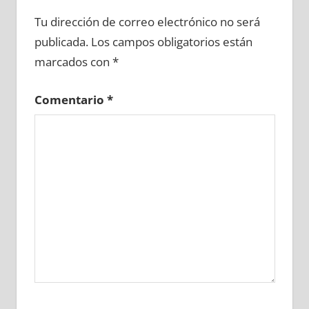
642850081
»
642850082
»
642850083
»
Tu dirección de correo electrónico no será
642850084
»
642850085
»
642850086
»
publicada.
Los campos obligatorios están
642850087
»
642850088
»
642850089
»
marcados con
*
642850090
»
642850091
»
642850092
»
642850093
»
642850094
»
642850095
»
Comentario
*
642850096
»
642850097
»
642850098
»
642850099
»
642850100
»
642850101
»
642850102
»
642850103
»
642850104
»
642850105
»
642850106
»
642850107
»
642850108
»
642850109
»
642850110
»
642850111
»
642850112
»
642850113
»
642850114
»
642850115
»
642850116
»
642850117
»
642850118
»
642850119
»
642850120
»
642850121
»
642850122
»
642850123
»
642850124
»
642850125
»
642850126
»
642850127
»
642850128
»