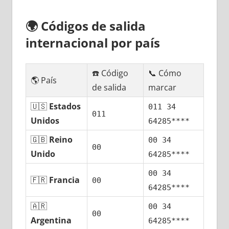
🌍
Códigos dе salida
internacional pοr país
☎️ Código
📞 Cómo
🌎 País
dе salida
marcar
🇺🇸
Estados
011 34
011
Unidos
64285****
🇬🇧
Reino
00 34
00
Unido
64285****
00 34
🇫🇷
Francia
00
64285****
🇦🇷
00 34
00
Argentina
64285****