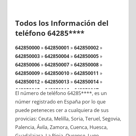
Todos los Información del
teléfono 64285****
642850000
»
642850001
»
642850002
»
642850003
»
642850004
»
642850005
»
642850006
»
642850007
»
642850008
»
642850009
»
642850010
»
642850011
»
642850012
»
642850013
»
642850014
»
642850015
»
642850016
»
642850017
»
El número de teléfono 64285****, es un
642850018
»
642850019
»
642850020
»
númer registrado en España por lo que
642850021
»
642850022
»
642850023
»
puede peteneces cer a cualquiera de sus
642850024
»
642850025
»
642850026
»
provicias: Ceuta, Melilla, Soria, Teruel, Segovia,
642850027
»
642850028
»
642850029
»
Palencia, Ávila, Zamora, Cuenca, Huesca,
642850030
»
642850031
»
642850032
»
Guadalajara, La Rioja, Ourense, Lugo,