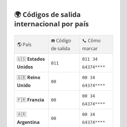
🌍
Códigos dе salida
internacional pοr país
☎️ Código
📞 Cómo
🌎 País
dе salida
marcar
🇺🇸
Estados
011 34
011
Unidos
64374****
🇬🇧
Reino
00 34
00
Unido
64374****
00 34
🇫🇷
Francia
00
64374****
🇦🇷
00 34
00
Argentina
64374****