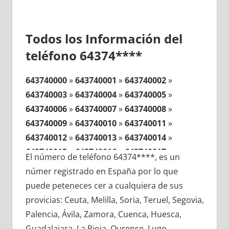
Todos los Información del
teléfono 64374****
643740000
»
643740001
»
643740002
»
643740003
»
643740004
»
643740005
»
643740006
»
643740007
»
643740008
»
643740009
»
643740010
»
643740011
»
643740012
»
643740013
»
643740014
»
643740015
»
643740016
»
643740017
»
El número de teléfono 64374****, es un
643740018
»
643740019
»
643740020
»
númer registrado en España por lo que
643740021
»
643740022
»
643740023
»
puede peteneces cer a cualquiera de sus
643740024
»
643740025
»
643740026
»
provicias: Ceuta, Melilla, Soria, Teruel, Segovia,
643740027
»
643740028
»
643740029
»
Palencia, Ávila, Zamora, Cuenca, Huesca,
643740030
»
643740031
»
643740032
»
Guadalajara, La Rioja, Ourense, Lugo,