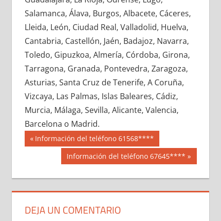
643740033
»
643740034
»
643740035
»
Salamanca, Álava, Burgos, Albacete, Cáceres,
643740036
»
643740037
»
643740038
»
Lleida, León, Ciudad Real, Valladolid, Huelva,
643740039
»
643740040
»
643740041
»
Cantabria, Castellón, Jaén, Badajoz, Navarra,
643740042
»
643740043
»
643740044
»
Toledo, Gipuzkoa, Almería, Córdoba, Girona,
643740045
»
643740046
»
643740047
»
Tarragona, Granada, Pontevedra, Zaragoza,
643740048
»
643740049
»
643740050
»
Asturias, Santa Cruz de Tenerife, A Coruña,
643740051
»
643740052
»
643740053
»
Vizcaya, Las Palmas, Islas Baleares, Cádiz,
643740054
»
643740055
»
643740056
»
Murcia, Málaga, Sevilla, Alicante, Valencia,
643740057
»
643740058
»
643740059
»
Barcelona o Madrid.
643740060
»
643740061
»
643740062
»
Navegación
64374
Entrada
Información del teléfono 61568****
643740063
»
643740064
»
643740065
»
anterior:
de
Siguiente
Información del teléfono 67645****
643740066
»
643740067
»
643740068
»
entrada:
entradas
643740069
»
643740070
»
643740071
»
643740072
»
643740073
»
643740074
»
643740075
»
643740076
»
643740077
»
DEJA UN COMENTARIO
643740078
»
643740079
»
643740080
»