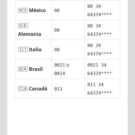
00 34
🇲🇽
México
00
64374****
🇩🇪
00 34
00
Alemania
64374****
00 34
🇮🇹
Italia
00
64374****
ο
0021
0021 34
🇧🇷
Brasil
0014
64374****
011 34
🇨🇦
Canadá
011
64374****