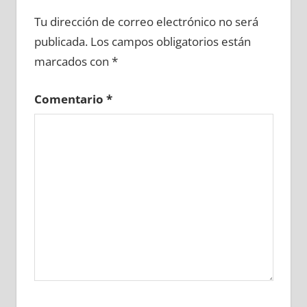
643740081
»
643740082
»
643740083
»
Tu dirección de correo electrónico no será
643740084
»
643740085
»
643740086
»
publicada.
Los campos obligatorios están
643740087
»
643740088
»
643740089
»
marcados con
*
643740090
»
643740091
»
643740092
»
643740093
»
643740094
»
643740095
»
Comentario
*
643740096
»
643740097
»
643740098
»
643740099
»
643740100
»
643740101
»
643740102
»
643740103
»
643740104
»
643740105
»
643740106
»
643740107
»
643740108
»
643740109
»
643740110
»
643740111
»
643740112
»
643740113
»
643740114
»
643740115
»
643740116
»
643740117
»
643740118
»
643740119
»
643740120
»
643740121
»
643740122
»
643740123
»
643740124
»
643740125
»
643740126
»
643740127
»
643740128
»