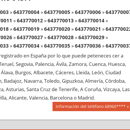
003
»
643770004
»
643770005
»
643770006
»
64377000
70011
»
643770012
»
643770013
»
643770014
»
018
»
643770019
»
643770020
»
643770021
»
64377002
70026
»
643770027
»
643770028
»
643770029
»
033
»
643770034
»
643770035
»
643770036
»
64377003
70041
»
643770042
»
643770043
»
643770044
»
egistrado en España por lo que puede peteneces cer a
048
»
643770049
»
643770050
»
643770051
»
64377005
, Teruel, Segovia, Palencia, Ávila, Zamora, Cuenca, Huesca,
70056
»
643770057
»
643770058
»
643770059
»
Álava, Burgos, Albacete, Cáceres, Lleida, León, Ciudad
063
»
643770064
»
643770065
»
643770066
»
64377006
aén, Badajoz, Navarra, Toledo, Gipuzkoa, Almería, Córdoba,
70071
»
643770072
»
643770073
»
643770074
»
, Asturias, Santa Cruz de Tenerife, A Coruña, Vizcaya, Las
078
»
643770079
»
643770080
»
643770081
»
64377008
lla, Alicante, Valencia, Barcelona o Madrid.
70086
»
643770087
»
643770088
»
643770089
»
Siguiente
Información del teléfono 68960****
093
»
643770094
»
643770095
»
643770096
»
64377009
entrada:
70101
»
643770102
»
643770103
»
643770104
»
108
»
643770109
»
643770110
»
643770111
»
64377011