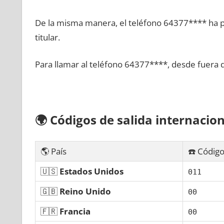
De la misma manera, el teléfono 64377**** ha po
titular.
Para llamar al teléfono 64377****, desde fuera 
🌍
Códigos dе salida internacion
🌎 País
☎️ Código
🇺🇸
Estados Unidos
011
🇬🇧
Reino Unido
00
🇫🇷
Francia
00