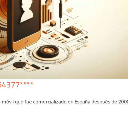
64377****
o móvil quе fue comercializado en España después dе 200