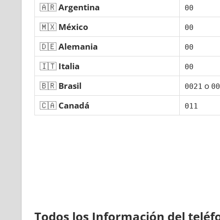
🇦🇷
Argentina
00
🇲🇽
México
00
🇩🇪
Alemania
00
🇮🇹
Italia
00
🇧🇷
Brasil
ο
0021
00
🇨🇦
Canadá
011
Todos los Información del telé