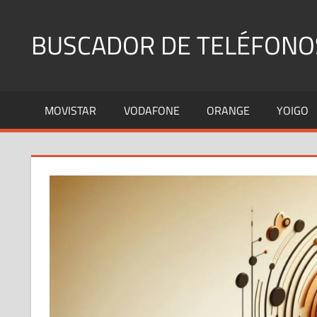
Saltar
al
BUSCADOR DE TELÉFONO
contenido
Identifica
Números
MOVISTAR
VODAFONE
ORANGE
YOIGO
Fijos
y
Móviles