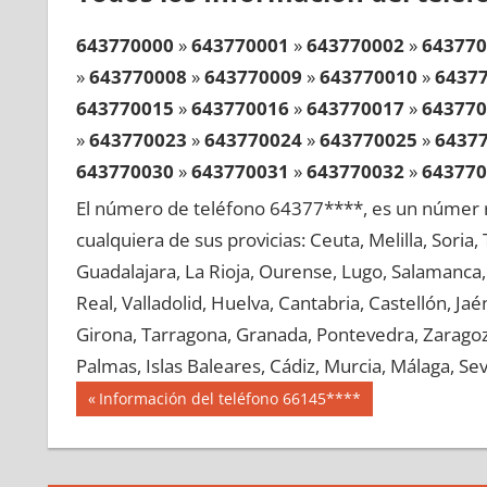
643770000
»
643770001
»
643770002
»
643770
»
643770008
»
643770009
»
643770010
»
6437
643770015
»
643770016
»
643770017
»
643770
»
643770023
»
643770024
»
643770025
»
6437
643770030
»
643770031
»
643770032
»
643770
»
643770038
»
643770039
»
643770040
»
6437
El número de teléfono 64377****, es un númer r
643770045
»
643770046
»
643770047
»
643770
cualquiera de sus provicias: Ceuta, Melilla, Soria
»
643770053
»
643770054
»
643770055
»
6437
Guadalajara, La Rioja, Ourense, Lugo, Salamanca, 
643770060
»
643770061
»
643770062
»
643770
Real, Valladolid, Huelva, Cantabria, Castellón, J
»
643770068
»
643770069
»
643770070
»
6437
Girona, Tarragona, Granada, Pontevedra, Zaragoza
643770075
»
643770076
»
643770077
»
643770
Palmas, Islas Baleares, Cádiz, Murcia, Málaga, Sevi
»
643770083
»
643770084
»
643770085
»
6437
Navegación
64377
Entrada
Información del teléfono 66145****
643770090
»
643770091
»
643770092
»
643770
anterior:
de
»
643770098
»
643770099
»
643770100
»
6437
entradas
643770105
»
643770106
»
643770107
»
643770