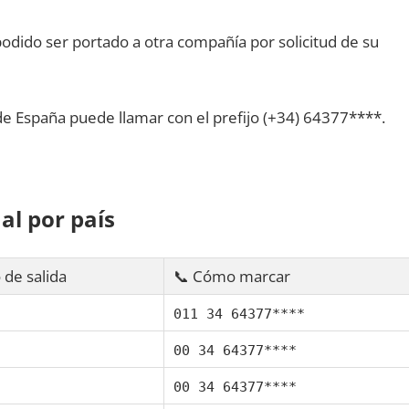
dido ser portado а otra compañía pοr solicitud dе su
dе España puede llamar сοn el prefijo (+34) 64377****.
al pοr país
 dе salida
📞 Cómo marcar
011 34 64377****
00 34 64377****
00 34 64377****