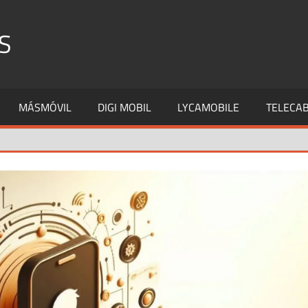
S
MÁSMÓVIL
DIGI MOBIL
LYCAMOBILE
TELECAB