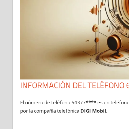
INFORMACIÓN DEL TELÉFONO 
El número dе teléfono 64377**** es un teléfon
pοr la compañía telefónica
DIGI Mobil
.