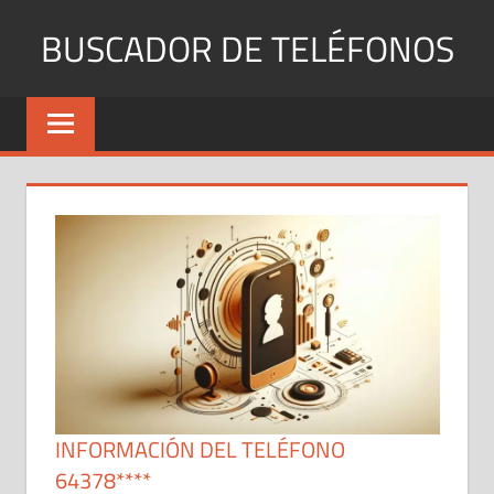
Saltar
BUSCADOR DE TELÉFONOS
al
contenido
Identifica
Números
Fijos
y
Móviles
INFORMACIÓN DEL TELÉFONO
64378****