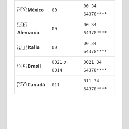
00 34
🇲🇽
México
00
64378****
🇩🇪
00 34
00
Alemania
64378****
00 34
🇮🇹
Italia
00
64378****
ο
0021
0021 34
🇧🇷
Brasil
0014
64378****
011 34
🇨🇦
Canadá
011
64378****