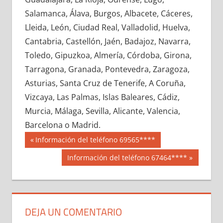
643780033
»
643780034
»
643780035
»
Salamanca, Álava, Burgos, Albacete, Cáceres,
643780036
»
643780037
»
643780038
»
Lleida, León, Ciudad Real, Valladolid, Huelva,
643780039
»
643780040
»
643780041
»
Cantabria, Castellón, Jaén, Badajoz, Navarra,
643780042
»
643780043
»
643780044
»
Toledo, Gipuzkoa, Almería, Córdoba, Girona,
643780045
»
643780046
»
643780047
»
Tarragona, Granada, Pontevedra, Zaragoza,
643780048
»
643780049
»
643780050
»
Asturias, Santa Cruz de Tenerife, A Coruña,
643780051
»
643780052
»
643780053
»
Vizcaya, Las Palmas, Islas Baleares, Cádiz,
643780054
»
643780055
»
643780056
»
Murcia, Málaga, Sevilla, Alicante, Valencia,
643780057
»
643780058
»
643780059
»
Barcelona o Madrid.
643780060
»
643780061
»
643780062
»
Navegación
64378
Entrada
Información del teléfono 69565****
643780063
»
643780064
»
643780065
»
anterior:
de
Siguiente
Información del teléfono 67464****
643780066
»
643780067
»
643780068
»
entrada:
entradas
643780069
»
643780070
»
643780071
»
643780072
»
643780073
»
643780074
»
643780075
»
643780076
»
643780077
»
DEJA UN COMENTARIO
643780078
»
643780079
»
643780080
»