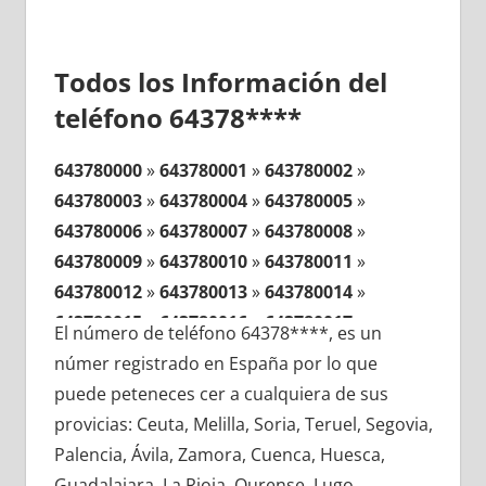
Todos los Información del
teléfono 64378****
643780000
»
643780001
»
643780002
»
643780003
»
643780004
»
643780005
»
643780006
»
643780007
»
643780008
»
643780009
»
643780010
»
643780011
»
643780012
»
643780013
»
643780014
»
643780015
»
643780016
»
643780017
»
El número de teléfono 64378****, es un
643780018
»
643780019
»
643780020
»
númer registrado en España por lo que
643780021
»
643780022
»
643780023
»
puede peteneces cer a cualquiera de sus
643780024
»
643780025
»
643780026
»
provicias: Ceuta, Melilla, Soria, Teruel, Segovia,
643780027
»
643780028
»
643780029
»
Palencia, Ávila, Zamora, Cuenca, Huesca,
643780030
»
643780031
»
643780032
»
Guadalajara, La Rioja, Ourense, Lugo,