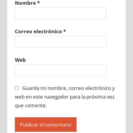
Nombre
*
643780129
»
643780130
»
643780131
»
643780132
»
643780133
»
643780134
»
643780135
»
643780136
»
643780137
»
643780138
»
643780139
»
643780140
»
Correo electrónico
*
643780141
»
643780142
»
643780143
»
643780144
»
643780145
»
643780146
»
643780147
»
643780148
»
643780149
»
Web
643780150
»
643780151
»
643780152
»
643780153
»
643780154
»
643780155
»
643780156
»
643780157
»
643780158
»
Guarda mi nombre, correo electrónico y
643780159
»
643780160
»
643780161
»
643780162
»
643780163
»
643780164
»
web en este navegador para la próxima vez
643780165
»
643780166
»
643780167
»
que comente.
643780168
»
643780169
»
643780170
»
643780171
»
643780172
»
643780173
»
643780174
»
643780175
»
643780176
»