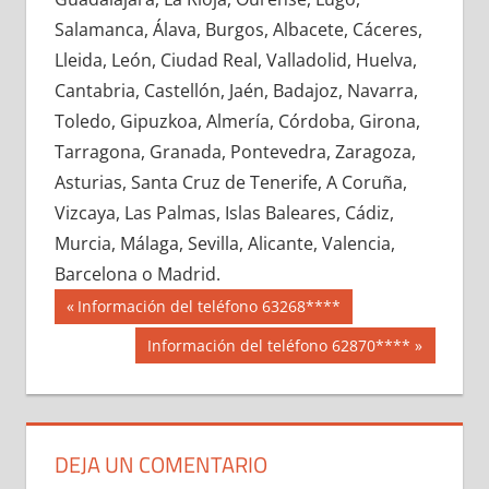
644090033
»
644090034
»
644090035
»
Salamanca, Álava, Burgos, Albacete, Cáceres,
644090036
»
644090037
»
644090038
»
Lleida, León, Ciudad Real, Valladolid, Huelva,
644090039
»
644090040
»
644090041
»
Cantabria, Castellón, Jaén, Badajoz, Navarra,
644090042
»
644090043
»
644090044
»
Toledo, Gipuzkoa, Almería, Córdoba, Girona,
644090045
»
644090046
»
644090047
»
Tarragona, Granada, Pontevedra, Zaragoza,
644090048
»
644090049
»
644090050
»
Asturias, Santa Cruz de Tenerife, A Coruña,
644090051
»
644090052
»
644090053
»
Vizcaya, Las Palmas, Islas Baleares, Cádiz,
644090054
»
644090055
»
644090056
»
Murcia, Málaga, Sevilla, Alicante, Valencia,
644090057
»
644090058
»
644090059
»
Barcelona o Madrid.
644090060
»
644090061
»
644090062
»
Navegación
64409
Entrada
Información del teléfono 63268****
644090063
»
644090064
»
644090065
»
anterior:
de
Siguiente
Información del teléfono 62870****
644090066
»
644090067
»
644090068
»
entrada:
entradas
644090069
»
644090070
»
644090071
»
644090072
»
644090073
»
644090074
»
644090075
»
644090076
»
644090077
»
DEJA UN COMENTARIO
644090078
»
644090079
»
644090080
»