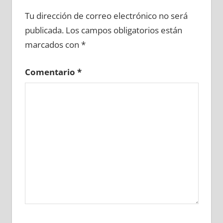
644090081
»
644090082
»
644090083
»
Tu dirección de correo electrónico no será
644090084
»
644090085
»
644090086
»
publicada.
Los campos obligatorios están
644090087
»
644090088
»
644090089
»
marcados con
*
644090090
»
644090091
»
644090092
»
644090093
»
644090094
»
644090095
»
Comentario
*
644090096
»
644090097
»
644090098
»
644090099
»
644090100
»
644090101
»
644090102
»
644090103
»
644090104
»
644090105
»
644090106
»
644090107
»
644090108
»
644090109
»
644090110
»
644090111
»
644090112
»
644090113
»
644090114
»
644090115
»
644090116
»
644090117
»
644090118
»
644090119
»
644090120
»
644090121
»
644090122
»
644090123
»
644090124
»
644090125
»
644090126
»
644090127
»
644090128
»