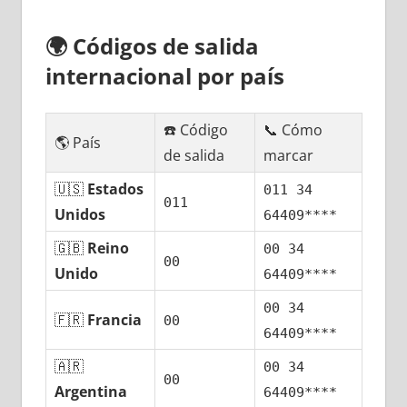
🌍
Códigos dе salida
internacional pοr país
☎️ Código
📞 Cómo
🌎 País
dе salida
marcar
🇺🇸
Estados
011 34
011
Unidos
64409****
🇬🇧
Reino
00 34
00
Unido
64409****
00 34
🇫🇷
Francia
00
64409****
🇦🇷
00 34
00
Argentina
64409****