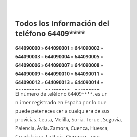
Todos los Información del
teléfono 64409****
644090000
»
644090001
»
644090002
»
644090003
»
644090004
»
644090005
»
644090006
»
644090007
»
644090008
»
644090009
»
644090010
»
644090011
»
644090012
»
644090013
»
644090014
»
644090015
»
644090016
»
644090017
»
El número de teléfono 64409****, es un
644090018
»
644090019
»
644090020
»
númer registrado en España por lo que
644090021
»
644090022
»
644090023
»
puede peteneces cer a cualquiera de sus
644090024
»
644090025
»
644090026
»
provicias: Ceuta, Melilla, Soria, Teruel, Segovia,
644090027
»
644090028
»
644090029
»
Palencia, Ávila, Zamora, Cuenca, Huesca,
644090030
»
644090031
»
644090032
»
Guadalajara, La Rioja, Ourense, Lugo,