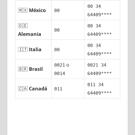
00 34
🇲🇽
México
00
64409****
🇩🇪
00 34
00
Alemania
64409****
00 34
🇮🇹
Italia
00
64409****
ο
0021
0021 34
🇧🇷
Brasil
0014
64409****
011 34
🇨🇦
Canadá
011
64409****