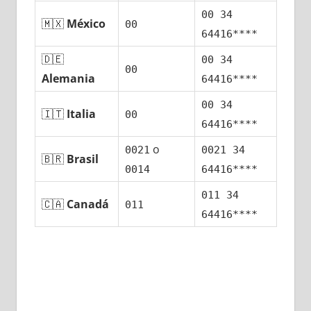
00 34
🇲🇽
México
00
64416****
🇩🇪
00 34
00
Alemania
64416****
00 34
🇮🇹
Italia
00
64416****
ο
0021
0021 34
🇧🇷
Brasil
0014
64416****
011 34
🇨🇦
Canadá
011
64416****