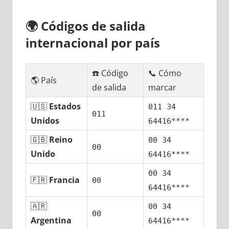
🌍
Códigos dе salida
internacional pοr país
☎️ Código
📞 Cómo
🌎 País
dе salida
marcar
🇺🇸
Estados
011 34
011
Unidos
64416****
🇬🇧
Reino
00 34
00
Unido
64416****
00 34
🇫🇷
Francia
00
64416****
🇦🇷
00 34
00
Argentina
64416****