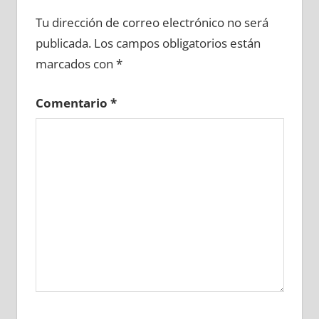
644160081
»
644160082
»
644160083
»
Tu dirección de correo electrónico no será
644160084
»
644160085
»
644160086
»
publicada.
Los campos obligatorios están
644160087
»
644160088
»
644160089
»
marcados con
*
644160090
»
644160091
»
644160092
»
644160093
»
644160094
»
644160095
»
Comentario
*
644160096
»
644160097
»
644160098
»
644160099
»
644160100
»
644160101
»
644160102
»
644160103
»
644160104
»
644160105
»
644160106
»
644160107
»
644160108
»
644160109
»
644160110
»
644160111
»
644160112
»
644160113
»
644160114
»
644160115
»
644160116
»
644160117
»
644160118
»
644160119
»
644160120
»
644160121
»
644160122
»
644160123
»
644160124
»
644160125
»
644160126
»
644160127
»
644160128
»