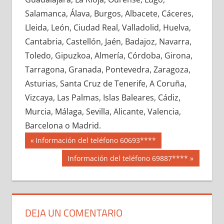
644160033
»
644160034
»
644160035
»
Salamanca, Álava, Burgos, Albacete, Cáceres,
644160036
»
644160037
»
644160038
»
Lleida, León, Ciudad Real, Valladolid, Huelva,
644160039
»
644160040
»
644160041
»
Cantabria, Castellón, Jaén, Badajoz, Navarra,
644160042
»
644160043
»
644160044
»
Toledo, Gipuzkoa, Almería, Córdoba, Girona,
644160045
»
644160046
»
644160047
»
Tarragona, Granada, Pontevedra, Zaragoza,
644160048
»
644160049
»
644160050
»
Asturias, Santa Cruz de Tenerife, A Coruña,
644160051
»
644160052
»
644160053
»
Vizcaya, Las Palmas, Islas Baleares, Cádiz,
644160054
»
644160055
»
644160056
»
Murcia, Málaga, Sevilla, Alicante, Valencia,
644160057
»
644160058
»
644160059
»
Barcelona o Madrid.
644160060
»
644160061
»
644160062
»
Navegación
64416
Entrada
Información del teléfono 60693****
644160063
»
644160064
»
644160065
»
anterior:
de
Siguiente
Información del teléfono 69887****
644160066
»
644160067
»
644160068
»
entrada:
entradas
644160069
»
644160070
»
644160071
»
644160072
»
644160073
»
644160074
»
644160075
»
644160076
»
644160077
»
DEJA UN COMENTARIO
644160078
»
644160079
»
644160080
»