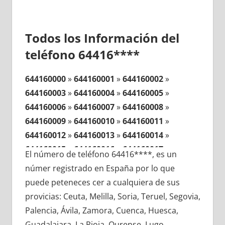
Todos los Información del
teléfono 64416****
644160000
»
644160001
»
644160002
»
644160003
»
644160004
»
644160005
»
644160006
»
644160007
»
644160008
»
644160009
»
644160010
»
644160011
»
644160012
»
644160013
»
644160014
»
644160015
»
644160016
»
644160017
»
El número de teléfono 64416****, es un
644160018
»
644160019
»
644160020
»
númer registrado en España por lo que
644160021
»
644160022
»
644160023
»
puede peteneces cer a cualquiera de sus
644160024
»
644160025
»
644160026
»
provicias: Ceuta, Melilla, Soria, Teruel, Segovia,
644160027
»
644160028
»
644160029
»
Palencia, Ávila, Zamora, Cuenca, Huesca,
644160030
»
644160031
»
644160032
»
Guadalajara, La Rioja, Ourense, Lugo,