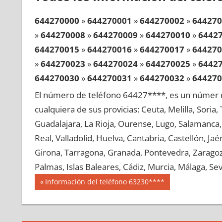
644270000
»
644270001
»
644270002
»
644270
»
644270008
»
644270009
»
644270010
»
6442
644270015
»
644270016
»
644270017
»
644270
»
644270023
»
644270024
»
644270025
»
6442
644270030
»
644270031
»
644270032
»
644270
»
644270038
»
644270039
»
644270040
»
6442
El número de teléfono 64427****, es un númer r
644270045
»
644270046
»
644270047
»
644270
cualquiera de sus provicias: Ceuta, Melilla, Soria
»
644270053
»
644270054
»
644270055
»
6442
Guadalajara, La Rioja, Ourense, Lugo, Salamanca, 
644270060
»
644270061
»
644270062
»
644270
Real, Valladolid, Huelva, Cantabria, Castellón, J
»
644270068
»
644270069
»
644270070
»
6442
Girona, Tarragona, Granada, Pontevedra, Zaragoza
644270075
»
644270076
»
644270077
»
644270
Palmas, Islas Baleares, Cádiz, Murcia, Málaga, Sevi
»
644270083
»
644270084
»
644270085
»
6442
Navegación
64427
Entrada
Información del teléfono 63230****
644270090
»
644270091
»
644270092
»
644270
anterior:
de
»
644270098
»
644270099
»
644270100
»
6442
entradas
644270105
»
644270106
»
644270107
»
644270