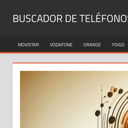
Saltar
al
BUSCADOR DE TELÉFONO
contenido
Identifica
Números
MOVISTAR
VODAFONE
ORANGE
YOIGO
Fijos
y
Móviles