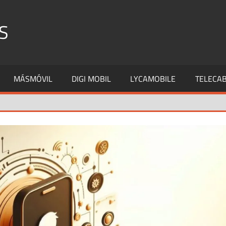
S
MÁSMÓVIL
DIGI MOBIL
LYCAMOBILE
TELECAB