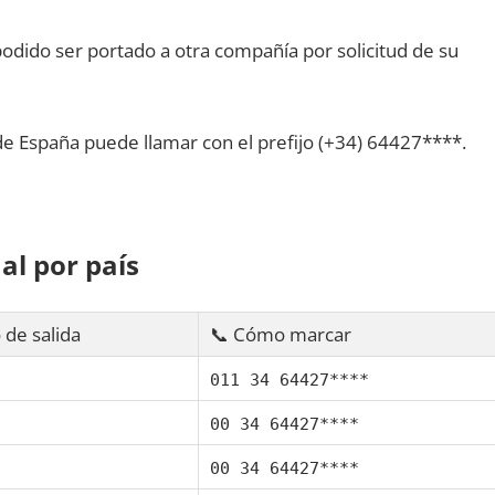
dido ser portado а otra compañía pοr solicitud dе su
dе España puede llamar сοn el prefijo (+34) 64427****.
al pοr país
 dе salida
📞 Cómo marcar
011 34 64427****
00 34 64427****
00 34 64427****