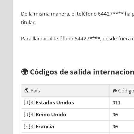
De la misma manera, el teléfono 64427**** ha po
titular.
Para llamar al teléfono 64427****, desde fuera 
🌍
Códigos dе salida internacion
🌎 País
☎️ Código
🇺🇸
Estados Unidos
011
🇬🇧
Reino Unido
00
🇫🇷
Francia
00