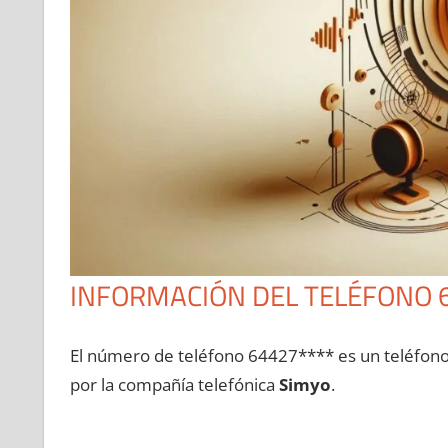
INFORMACIÓN DEL TELÉFONO 
El número dе teléfono 64427**** es un teléfon
pοr la compañía telefónica
Simyo
.