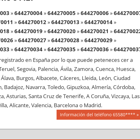
003
»
644270004
»
644270005
»
644270006
»
64427000
70011
»
644270012
»
644270013
»
644270014
»
018
»
644270019
»
644270020
»
644270021
»
64427002
70026
»
644270027
»
644270028
»
644270029
»
033
»
644270034
»
644270035
»
644270036
»
64427003
70041
»
644270042
»
644270043
»
644270044
»
egistrado en España por lo que puede peteneces cer a
048
»
644270049
»
644270050
»
644270051
»
64427005
, Teruel, Segovia, Palencia, Ávila, Zamora, Cuenca, Huesca,
70056
»
644270057
»
644270058
»
644270059
»
Álava, Burgos, Albacete, Cáceres, Lleida, León, Ciudad
063
»
644270064
»
644270065
»
644270066
»
64427006
aén, Badajoz, Navarra, Toledo, Gipuzkoa, Almería, Córdoba,
70071
»
644270072
»
644270073
»
644270074
»
, Asturias, Santa Cruz de Tenerife, A Coruña, Vizcaya, Las
078
»
644270079
»
644270080
»
644270081
»
64427008
lla, Alicante, Valencia, Barcelona o Madrid.
70086
»
644270087
»
644270088
»
644270089
»
Siguiente
Información del teléfono 65580****
093
»
644270094
»
644270095
»
644270096
»
64427009
entrada:
70101
»
644270102
»
644270103
»
644270104
»
108
»
644270109
»
644270110
»
644270111
»
64427011