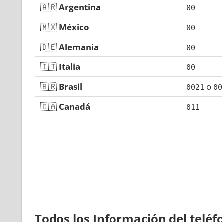
🇦🇷
Argentina
00
🇲🇽
México
00
🇩🇪
Alemania
00
🇮🇹
Italia
00
🇧🇷
Brasil
ο
0021
00
🇨🇦
Canadá
011
Todos los Información del telé