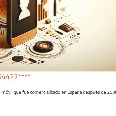
64427****
o móvil quе fue comercializado en España después dе 200