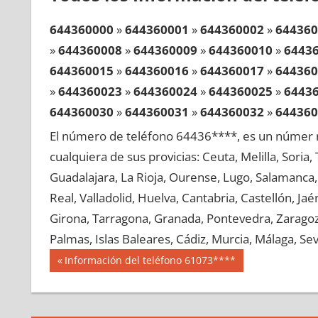
644360000
»
644360001
»
644360002
»
644360
»
644360008
»
644360009
»
644360010
»
6443
644360015
»
644360016
»
644360017
»
644360
»
644360023
»
644360024
»
644360025
»
6443
644360030
»
644360031
»
644360032
»
644360
»
644360038
»
644360039
»
644360040
»
6443
El número de teléfono 64436****, es un númer r
644360045
»
644360046
»
644360047
»
644360
cualquiera de sus provicias: Ceuta, Melilla, Soria
»
644360053
»
644360054
»
644360055
»
6443
Guadalajara, La Rioja, Ourense, Lugo, Salamanca, 
644360060
»
644360061
»
644360062
»
644360
Real, Valladolid, Huelva, Cantabria, Castellón, J
»
644360068
»
644360069
»
644360070
»
6443
Girona, Tarragona, Granada, Pontevedra, Zaragoza
644360075
»
644360076
»
644360077
»
644360
Palmas, Islas Baleares, Cádiz, Murcia, Málaga, Sevi
»
644360083
»
644360084
»
644360085
»
6443
Navegación
64436
Entrada
Información del teléfono 61073****
644360090
»
644360091
»
644360092
»
644360
anterior:
de
»
644360098
»
644360099
»
644360100
»
6443
entradas
644360105
»
644360106
»
644360107
»
644360