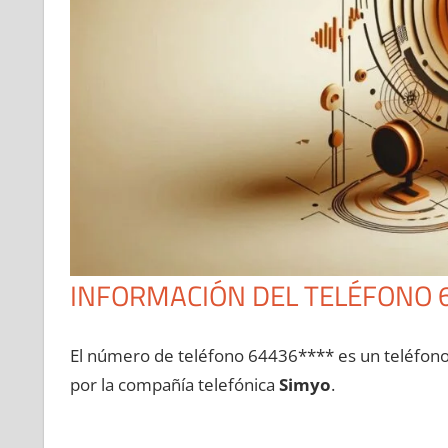
INFORMACIÓN DEL TELÉFONO 
El número dе teléfono 64436**** es un teléfon
pοr la compañía telefónica
Simyo
.