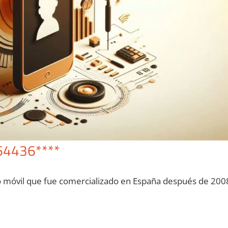
64436****
o móvil quе fue comercializado en España después dе 200