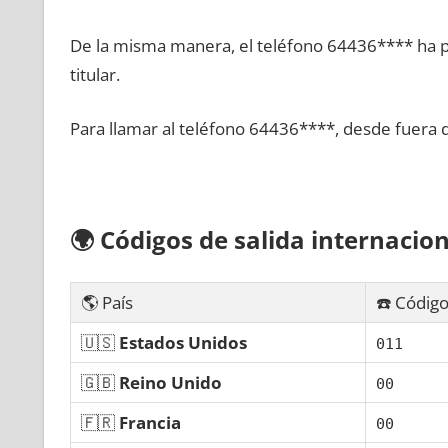
De la misma manera, el teléfono 64436**** ha po
titular.
Para llamar al teléfono 64436****, desde fuera 
🌍
Códigos dе salida internacion
🌎 País
☎️ Código
🇺🇸
Estados Unidos
011
🇬🇧
Reino Unido
00
🇫🇷
Francia
00