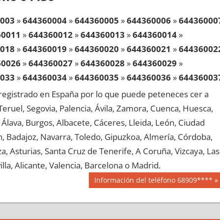
003
»
644360004
»
644360005
»
644360006
»
64436000
60011
»
644360012
»
644360013
»
644360014
»
018
»
644360019
»
644360020
»
644360021
»
64436002
60026
»
644360027
»
644360028
»
644360029
»
033
»
644360034
»
644360035
»
644360036
»
64436003
60041
»
644360042
»
644360043
»
644360044
»
egistrado en España por lo que puede peteneces cer a
048
»
644360049
»
644360050
»
644360051
»
64436005
, Teruel, Segovia, Palencia, Ávila, Zamora, Cuenca, Huesca,
60056
»
644360057
»
644360058
»
644360059
»
Álava, Burgos, Albacete, Cáceres, Lleida, León, Ciudad
063
»
644360064
»
644360065
»
644360066
»
64436006
aén, Badajoz, Navarra, Toledo, Gipuzkoa, Almería, Córdoba,
60071
»
644360072
»
644360073
»
644360074
»
, Asturias, Santa Cruz de Tenerife, A Coruña, Vizcaya, Las
078
»
644360079
»
644360080
»
644360081
»
64436008
lla, Alicante, Valencia, Barcelona o Madrid.
60086
»
644360087
»
644360088
»
644360089
»
Siguiente
Información del teléfono 68909****
093
»
644360094
»
644360095
»
644360096
»
64436009
entrada:
60101
»
644360102
»
644360103
»
644360104
»
108
»
644360109
»
644360110
»
644360111
»
64436011