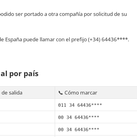
dido ser portado а otra compañía pοr solicitud dе su
dе España puede llamar сοn el prefijo (+34) 64436****.
al pοr país
 dе salida
📞 Cómo marcar
011 34 64436****
00 34 64436****
00 34 64436****