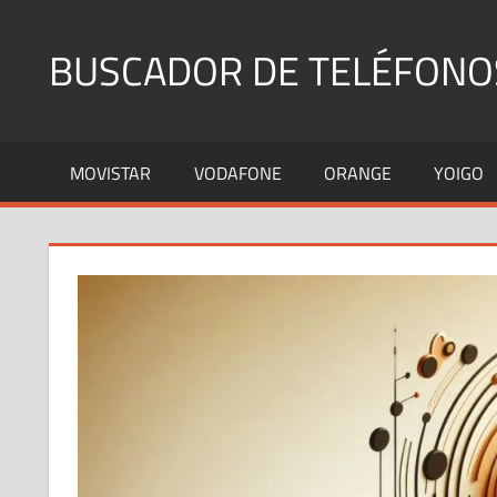
Saltar
al
BUSCADOR DE TELÉFONO
contenido
Identifica
Números
MOVISTAR
VODAFONE
ORANGE
YOIGO
Fijos
y
Móviles