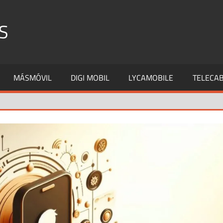
S
MÁSMÓVIL
DIGI MOBIL
LYCAMOBILE
TELECAB