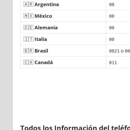
🇦🇷
Argentina
00
🇲🇽
México
00
🇩🇪
Alemania
00
🇮🇹
Italia
00
🇧🇷
Brasil
ο
0021
00
🇨🇦
Canadá
011
Todos los Información del telé