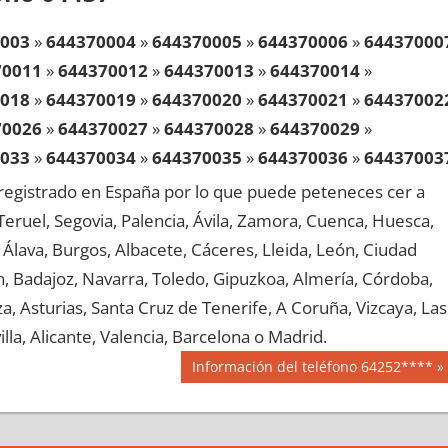
003
»
644370004
»
644370005
»
644370006
»
64437000
70011
»
644370012
»
644370013
»
644370014
»
018
»
644370019
»
644370020
»
644370021
»
64437002
70026
»
644370027
»
644370028
»
644370029
»
033
»
644370034
»
644370035
»
644370036
»
64437003
70041
»
644370042
»
644370043
»
644370044
»
egistrado en España por lo que puede peteneces cer a
048
»
644370049
»
644370050
»
644370051
»
64437005
, Teruel, Segovia, Palencia, Ávila, Zamora, Cuenca, Huesca,
70056
»
644370057
»
644370058
»
644370059
»
Álava, Burgos, Albacete, Cáceres, Lleida, León, Ciudad
063
»
644370064
»
644370065
»
644370066
»
64437006
aén, Badajoz, Navarra, Toledo, Gipuzkoa, Almería, Córdoba,
70071
»
644370072
»
644370073
»
644370074
»
, Asturias, Santa Cruz de Tenerife, A Coruña, Vizcaya, Las
078
»
644370079
»
644370080
»
644370081
»
64437008
lla, Alicante, Valencia, Barcelona o Madrid.
70086
»
644370087
»
644370088
»
644370089
»
Siguiente
Información del teléfono 64252****
093
»
644370094
»
644370095
»
644370096
»
64437009
entrada:
70101
»
644370102
»
644370103
»
644370104
»
108
»
644370109
»
644370110
»
644370111
»
64437011