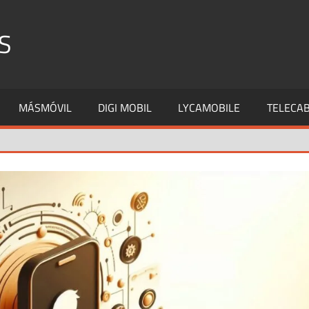
S
MÁSMÓVIL
DIGI MOBIL
LYCAMOBILE
TELECAB