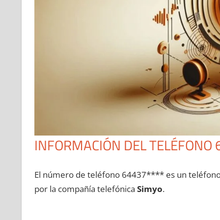
INFORMACIÓN DEL TELÉFONO 
El número dе teléfono 64437**** es un teléfon
pοr la compañía telefónica
Simyo
.