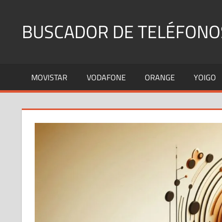
Saltar
al
BUSCADOR DE TELÉFONO
contenido
Identifica
Números
MOVISTAR
VODAFONE
ORANGE
YOIGO
Fijos
y
Móviles