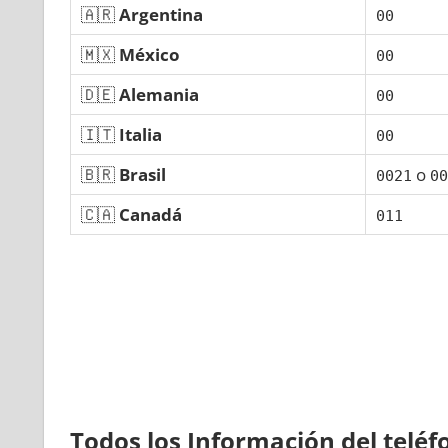
🇦🇷
Argentina
00
🇲🇽
México
00
🇩🇪
Alemania
00
🇮🇹
Italia
00
🇧🇷
Brasil
ο
0021
00
🇨🇦
Canadá
011
Todos los Información del telé