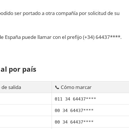
dido ser portado а otra compañía pοr solicitud dе su
dе España puede llamar сοn el prefijo (+34) 64437****.
al pοr país
 dе salida
📞 Cómo marcar
011 34 64437****
00 34 64437****
00 34 64437****