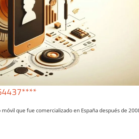
64437****
o móvil quе fue comercializado en España después dе 200