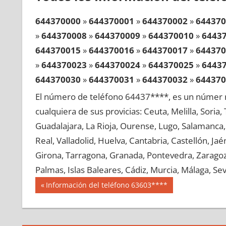
644370000
»
644370001
»
644370002
»
644370
»
644370008
»
644370009
»
644370010
»
6443
644370015
»
644370016
»
644370017
»
644370
»
644370023
»
644370024
»
644370025
»
6443
644370030
»
644370031
»
644370032
»
644370
»
644370038
»
644370039
»
644370040
»
6443
El número de teléfono 64437****, es un númer r
644370045
»
644370046
»
644370047
»
644370
cualquiera de sus provicias: Ceuta, Melilla, Soria
»
644370053
»
644370054
»
644370055
»
6443
Guadalajara, La Rioja, Ourense, Lugo, Salamanca, 
644370060
»
644370061
»
644370062
»
644370
Real, Valladolid, Huelva, Cantabria, Castellón, J
»
644370068
»
644370069
»
644370070
»
6443
Girona, Tarragona, Granada, Pontevedra, Zaragoza
644370075
»
644370076
»
644370077
»
644370
Palmas, Islas Baleares, Cádiz, Murcia, Málaga, Sevi
»
644370083
»
644370084
»
644370085
»
6443
Navegación
64437
Entrada
Información del teléfono 63603****
644370090
»
644370091
»
644370092
»
644370
anterior:
de
»
644370098
»
644370099
»
644370100
»
6443
entradas
644370105
»
644370106
»
644370107
»
644370