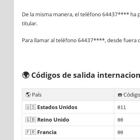
De la misma manera, el teléfono 64437**** ha po
titular.
Para llamar al teléfono 64437****, desde fuera 
🌍
Códigos dе salida internacion
🌎 País
☎️ Código
🇺🇸
Estados Unidos
011
🇬🇧
Reino Unido
00
🇫🇷
Francia
00