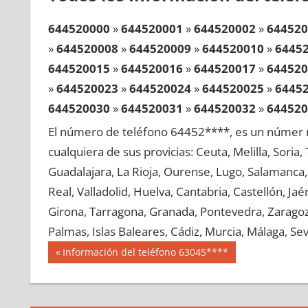
644520000
»
644520001
»
644520002
»
644520
»
644520008
»
644520009
»
644520010
»
6445
644520015
»
644520016
»
644520017
»
644520
»
644520023
»
644520024
»
644520025
»
6445
644520030
»
644520031
»
644520032
»
644520
»
644520038
»
644520039
»
644520040
»
6445
El número de teléfono 64452****, es un númer r
644520045
»
644520046
»
644520047
»
644520
cualquiera de sus provicias: Ceuta, Melilla, Soria
»
644520053
»
644520054
»
644520055
»
6445
Guadalajara, La Rioja, Ourense, Lugo, Salamanca, 
644520060
»
644520061
»
644520062
»
644520
Real, Valladolid, Huelva, Cantabria, Castellón, J
»
644520068
»
644520069
»
644520070
»
6445
Girona, Tarragona, Granada, Pontevedra, Zaragoza
644520075
»
644520076
»
644520077
»
644520
Palmas, Islas Baleares, Cádiz, Murcia, Málaga, Sevi
»
644520083
»
644520084
»
644520085
»
6445
Navegación
64452
Entrada
Información del teléfono 63045****
644520090
»
644520091
»
644520092
»
644520
anterior:
de
»
644520098
»
644520099
»
644520100
»
6445
entradas
644520105
»
644520106
»
644520107
»
644520