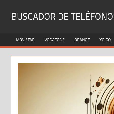
Saltar
al
BUSCADOR DE TELÉFONO
contenido
Identifica
Números
MOVISTAR
VODAFONE
ORANGE
YOIGO
Fijos
y
Móviles