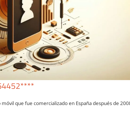
64452****
o móvil quе fue comercializado en España después dе 200