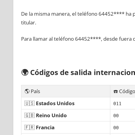
De la misma manera, el teléfono 64452**** ha po
titular.
Para llamar al teléfono 64452****, desde fuera 
🌍
Códigos dе salida internacion
🌎 País
☎️ Código
🇺🇸
Estados Unidos
011
🇬🇧
Reino Unido
00
🇫🇷
Francia
00