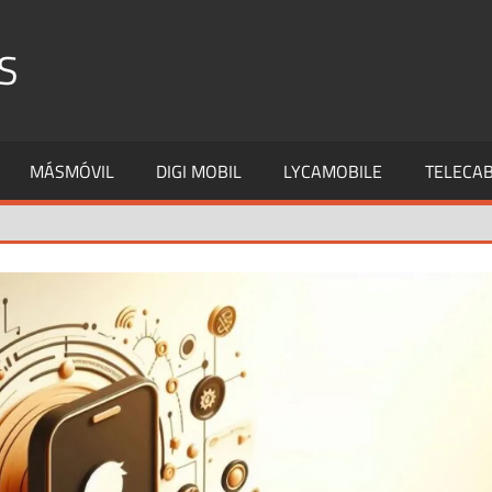
S
MÁSMÓVIL
DIGI MOBIL
LYCAMOBILE
TELECAB