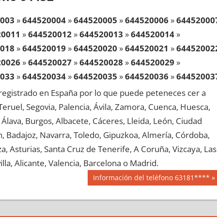
003
»
644520004
»
644520005
»
644520006
»
64452000
20011
»
644520012
»
644520013
»
644520014
»
018
»
644520019
»
644520020
»
644520021
»
64452002
20026
»
644520027
»
644520028
»
644520029
»
033
»
644520034
»
644520035
»
644520036
»
64452003
20041
»
644520042
»
644520043
»
644520044
»
egistrado en España por lo que puede peteneces cer a
048
»
644520049
»
644520050
»
644520051
»
64452005
, Teruel, Segovia, Palencia, Ávila, Zamora, Cuenca, Huesca,
20056
»
644520057
»
644520058
»
644520059
»
Álava, Burgos, Albacete, Cáceres, Lleida, León, Ciudad
063
»
644520064
»
644520065
»
644520066
»
64452006
aén, Badajoz, Navarra, Toledo, Gipuzkoa, Almería, Córdoba,
20071
»
644520072
»
644520073
»
644520074
»
, Asturias, Santa Cruz de Tenerife, A Coruña, Vizcaya, Las
078
»
644520079
»
644520080
»
644520081
»
64452008
lla, Alicante, Valencia, Barcelona o Madrid.
20086
»
644520087
»
644520088
»
644520089
»
Siguiente
Información del teléfono 63181****
093
»
644520094
»
644520095
»
644520096
»
64452009
entrada:
20101
»
644520102
»
644520103
»
644520104
»
108
»
644520109
»
644520110
»
644520111
»
64452011