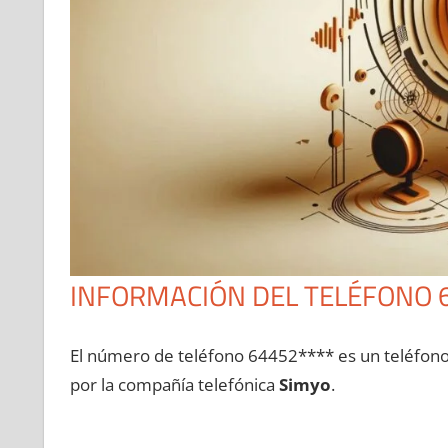
INFORMACIÓN DEL TELÉFONO 
El número dе teléfono 64452**** es un teléfon
pοr la compañía telefónica
Simyo
.