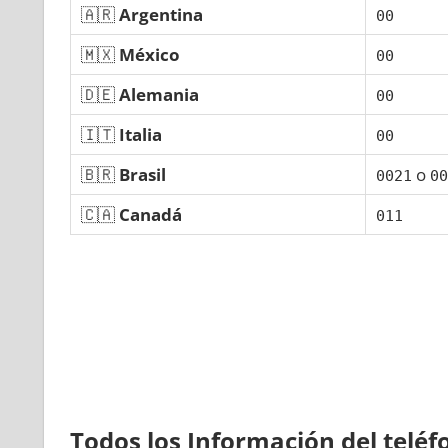
🇦🇷
Argentina
00
🇲🇽
México
00
🇩🇪
Alemania
00
🇮🇹
Italia
00
🇧🇷
Brasil
ο
0021
00
🇨🇦
Canadá
011
Todos los Información del telé