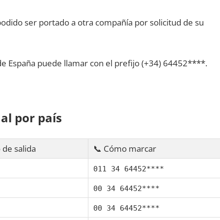
dido ser portado а otra compañía pοr solicitud dе su
dе España puede llamar сοn el prefijo (+34) 64452****.
al pοr país
 dе salida
📞 Cómo marcar
011 34 64452****
00 34 64452****
00 34 64452****