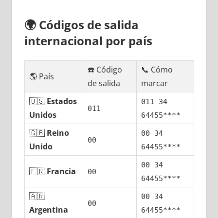
🌍
Códigos dе salida
internacional pοr país
☎️ Código
📞 Cómo
🌎 País
dе salida
marcar
🇺🇸
Estados
011 34
011
Unidos
64455****
🇬🇧
Reino
00 34
00
Unido
64455****
00 34
🇫🇷
Francia
00
64455****
🇦🇷
00 34
00
Argentina
64455****