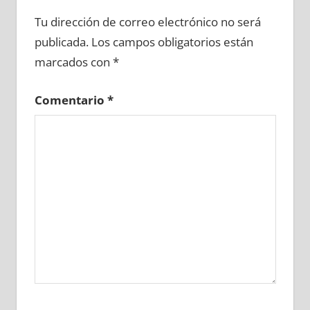
644550081
»
644550082
»
644550083
»
Tu dirección de correo electrónico no será
644550084
»
644550085
»
644550086
»
publicada.
Los campos obligatorios están
644550087
»
644550088
»
644550089
»
marcados con
*
644550090
»
644550091
»
644550092
»
644550093
»
644550094
»
644550095
»
Comentario
*
644550096
»
644550097
»
644550098
»
644550099
»
644550100
»
644550101
»
644550102
»
644550103
»
644550104
»
644550105
»
644550106
»
644550107
»
644550108
»
644550109
»
644550110
»
644550111
»
644550112
»
644550113
»
644550114
»
644550115
»
644550116
»
644550117
»
644550118
»
644550119
»
644550120
»
644550121
»
644550122
»
644550123
»
644550124
»
644550125
»
644550126
»
644550127
»
644550128
»