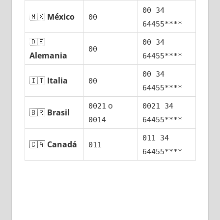
00 34
🇲🇽
México
00
64455****
🇩🇪
00 34
00
Alemania
64455****
00 34
🇮🇹
Italia
00
64455****
ο
0021
0021 34
🇧🇷
Brasil
0014
64455****
011 34
🇨🇦
Canadá
011
64455****