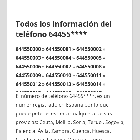
Todos los Información del
teléfono 64455****
644550000
»
644550001
»
644550002
»
644550003
»
644550004
»
644550005
»
644550006
»
644550007
»
644550008
»
644550009
»
644550010
»
644550011
»
644550012
»
644550013
»
644550014
»
644550015
»
644550016
»
644550017
»
El número de teléfono 64455****, es un
644550018
»
644550019
»
644550020
»
númer registrado en España por lo que
644550021
»
644550022
»
644550023
»
puede peteneces cer a cualquiera de sus
644550024
»
644550025
»
644550026
»
provicias: Ceuta, Melilla, Soria, Teruel, Segovia,
644550027
»
644550028
»
644550029
»
Palencia, Ávila, Zamora, Cuenca, Huesca,
644550030
»
644550031
»
644550032
»
Guadalajara, La Rioja, Ourense, Lugo,