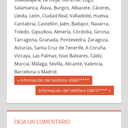
644550033
»
644550034
»
644550035
»
Salamanca, Álava, Burgos, Albacete, Cáceres,
644550036
»
644550037
»
644550038
»
Lleida, León, Ciudad Real, Valladolid, Huelva,
644550039
»
644550040
»
644550041
»
Cantabria, Castellón, Jaén, Badajoz, Navarra,
644550042
»
644550043
»
644550044
»
Toledo, Gipuzkoa, Almería, Córdoba, Girona,
644550045
»
644550046
»
644550047
»
Tarragona, Granada, Pontevedra, Zaragoza,
644550048
»
644550049
»
644550050
»
Asturias, Santa Cruz de Tenerife, A Coruña,
644550051
»
644550052
»
644550053
»
Vizcaya, Las Palmas, Islas Baleares, Cádiz,
644550054
»
644550055
»
644550056
»
Murcia, Málaga, Sevilla, Alicante, Valencia,
644550057
»
644550058
»
644550059
»
Barcelona o Madrid.
644550060
»
644550061
»
644550062
»
Navegación
64455
Entrada
Información del teléfono 65887****
644550063
»
644550064
»
644550065
»
anterior:
de
Siguiente
Información del teléfono 65810****
644550066
»
644550067
»
644550068
»
entrada:
entradas
644550069
»
644550070
»
644550071
»
644550072
»
644550073
»
644550074
»
644550075
»
644550076
»
644550077
»
DEJA UN COMENTARIO
644550078
»
644550079
»
644550080
»